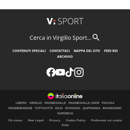
Cerca in Virgilio Sport...
CONTENUTI SPECIALI
CONTATTACI
MAPPA DEL SITO
FEED RSS
ARCHIVIO
LIBERO
VIRGILIO
PAGINEGIALLE
PAGINEGIALLE SHOP
PGCASA
PAGINEBIANCHE
TUTTOCITTÀ
DILEI
SIVIAGGIA
QUIFINANZA
BUONISSIMO
SUPEREVA
Chi siamo
Note Legali
Privacy
Cookie Policy
Preferenze sui cookie
Aiuto