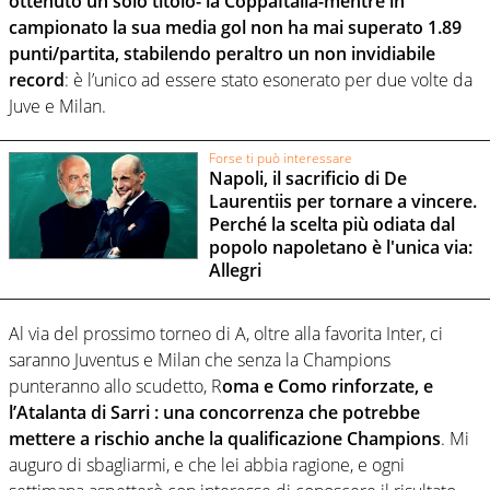
ottenuto un solo titolo- la CoppaItalia-mentre in
campionato la sua media gol non ha mai superato 1.89
punti/partita, stabilendo peraltro un non invidiabile
record
: è l’unico ad essere stato esonerato per due volte da
Juve e Milan.
Forse ti può interessare
Napoli, il sacrificio di De
Laurentiis per tornare a vincere.
Perché la scelta più odiata dal
popolo napoletano è l'unica via:
Allegri
Al via del prossimo torneo di A, oltre alla favorita Inter, ci
saranno Juventus e Milan che senza la Champions
punteranno allo scudetto, R
oma e Como rinforzate, e
l’Atalanta di Sarri : una concorrenza che potrebbe
mettere a rischio anche la qualificazione Champions
. Mi
auguro di sbagliarmi, e che lei abbia ragione, e ogni