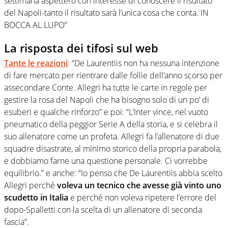
settimana aspetterò con interesse di conoscere il risultato
del Napoli-tanto il risultato sarà l’unica cosa che conta. IN
BOCCA AL LUPO”
La risposta dei tifosi sul web
Tante le reazioni
: “De Laurentiis non ha nessuna intenzione
di fare mercato per rientrare dalle follie dell’anno scorso per
assecondare Conte. Allegri ha tutte le carte in regole per
gestire la rosa del Napoli che ha bisogno solo di un po’ di
esuberi e qualche rinforzo” e poi: “L’Inter vince, nel vuoto
pneumatico della peggior Serie A della storia, e si celebra il
suo allenatore come un profeta. Allegri fa l’allenatore di due
squadre disastrate, al minimo storico della propria parabola,
e dobbiamo farne una questione personale. Ci vorrebbe
equilibrio.” e anche: “Io penso che De Laurentiis abbia scelto
Allegri perché
voleva un tecnico che avesse già vinto uno
scudetto in Italia
e perché non voleva ripetere l’errore del
dopo-Spalletti con la scelta di un allenatore di seconda
fascia”.