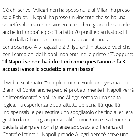
C’è chi scrive: “Allegri non ha speso nulla al Milan, ha preso
solo Rabiot. Il Napoli ha preso un vincente che se ha una
società solida sa come vincere e rendere grandi le squadre
anche in Europa” e poi: “Ha fatto 70 punti ed arrivato ad 1
punti dalla Champion con un ultra quarantenne a
centrocampo, 4-5 ragazzi e 2-3 figuranti in attacco, vuoi che
con i campioni del Napoli non entri nelle prime 4?”, oppure:
“Il Napoli se non ha infortuni come quest’anno e fa 3
acquisti vince lo scudetto a mani basse”
Il web è scatenato: “Semplicemente vuole uno yes man dopo
2 anni di Conte, anche perché probabilmente il Napoli verrà
ridimensionato” e poi: “A me Allegri sembra una scelta
logica: ha esperienza e soprattutto personalità, qualità
indispensabile per gestire uno spogliatoio che fino a ieri era
gestito da uno di gran personalità come Conte. Sa tenere a
bada la stampa e non si piange addosso, a differenza di
Conte” e infine: “Il Napoli prende Allegri perchè serve una