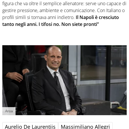
figura che va oltre il semplice allenatore: serve uno capace di
gestire pressione, ambiente e comunicazione. Con Italiano o
profili simili si tornava anni indietro.
Il Napoli è cresciuto
tanto negli anni. I tifosi no. Non siete pronti”
Ansa
Aurelio De Laurentiis
Massimiliano Allegri