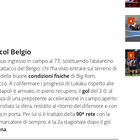
 col Belgio
suo ingresso in campo al 73’, sostituendo l’atalantino
’attacco del Belgio: chi l’ha visto entrare sul terreno di
 delle buone
condizioni
fisiche
di Big Rom,
cco. A confermare i progressi di Lukaku rispetto alle
apoli è arrivato, in pieno recupero, il
gol
del 2-0: al
onista di una prepotente accelerazione in campo aperto
trollato la sfera, resistito al ritorno del difensore e con
a
in porta. Per lui si è trattato della
90
rete
con la
r marcatore di sempre, è la 2a stagionale dopo il gol
ona
.