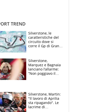
ORT TREND
Silverstone, le
caratteristiche del
circuito dove si
corre il Gp di Gran
Bretagna del
Motomondiale
Silverstone,
Marquez e Bagnaia
lanciano l’allarme:
“Non poggiavo il
ginocchio, dobbiamo
capire cosa è
successo”
Silverstone, Martin:
"Il lavoro di Aprilia
sta ripagando". Le
lacrime di
Bezzecchi: "Ho dato