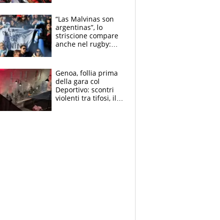
tutto, spero di finire
la gara domani"
“Las Malvinas son
argentinas”, lo
striscione compare
anche nel rugby:
dopo Messi e
compagni ormai è
un caso
Genoa, follia prima
della gara col
Deportivo: scontri
violenti tra tifosi, il
video è virale