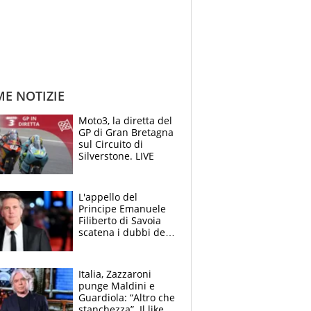
ME NOTIZIE
Moto3, la diretta del
GP di Gran Bretagna
sul Circuito di
Silverstone. LIVE
L'appello del
Principe Emanuele
Filiberto di Savoia
scatena i dubbi dei
tifosi: "E' una
trappola"
Italia, Zazzaroni
punge Maldini e
Guardiola: “Altro che
stanchezza”. Il like