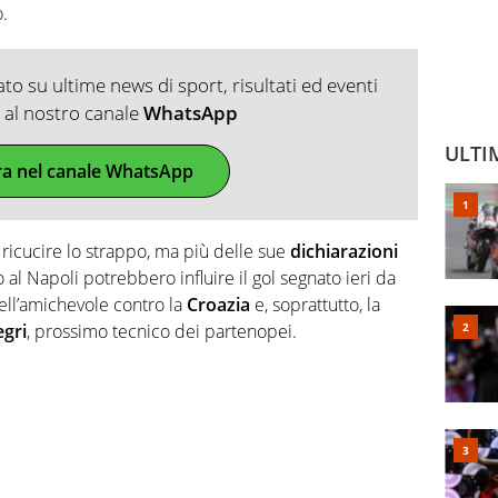
o.
o su ultime news di sport, risultati ed eventi
ti al nostro canale
WhatsApp
ULTI
ra nel canale WhatsApp
icucire lo strappo, ma più delle sue
dichiarazioni
 al Napoli potrebbero influire il gol segnato ieri da
ell’amichevole contro la
Croazia
e, soprattutto, la
egri
, prossimo tecnico dei partenopei.