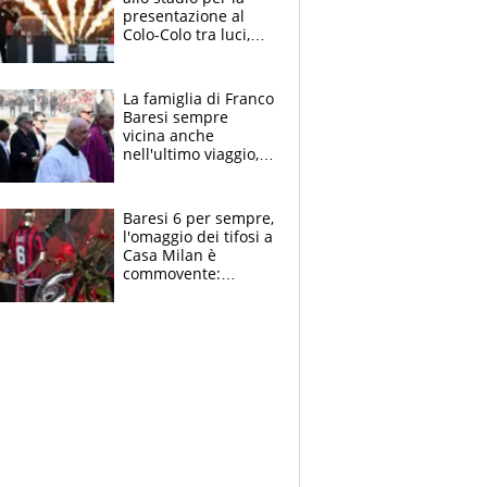
presentazione al
Colo-Colo tra luci,
spettacolo, elicotteri
e paracadutisti
La famiglia di Franco
Baresi sempre
vicina anche
nell'ultimo viaggio,
la moglie Maura, i
figli e i suoi cari
circondati
Baresi 6 per sempre,
dall'affetto dei tifosi
l'omaggio dei tifosi a
Casa Milan è
commovente:
maglie, bandiere,
sciarpe, lacrime e
bigliettini