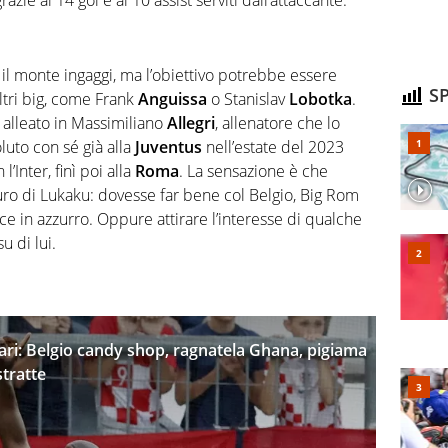
 il monte ingaggi, ma l’obiettivo potrebbe essere
SP
ltri big, come Frank
Anguissa
o Stanislav
Lobotka
.
 alleato in Massimiliano
Allegri
, allenatore che lo
luto con sé già alla
Juventus
nell’estate del 2023
’Inter, finì poi alla
Roma
. La sensazione è che
turo di Lukaku: dovesse far bene col Belgio, Big Rom
e in azzurro. Oppure attirare l’interesse di qualche
u di lui.
lari: Belgio candy shop, ragnatela Ghana, pigiama
stratte