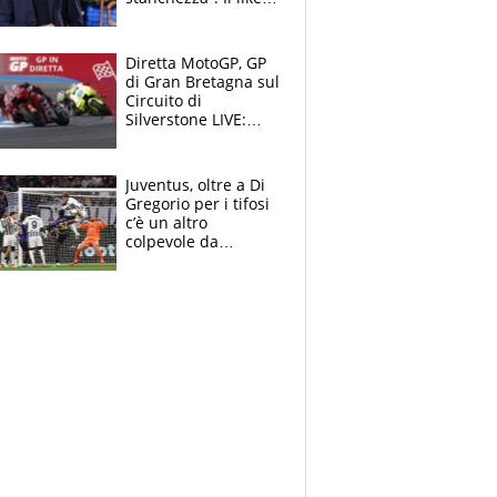
di Mancini e le
polemiche sui social
Diretta MotoGP, GP
di Gran Bretagna sul
Circuito di
Silverstone LIVE:
trionfa Fernandez,
podio Aprilia e c'è
un Bezzecchi
Juventus, oltre a Di
stremato
Gregorio per i tifosi
c’è un altro
colpevole da
mandar via