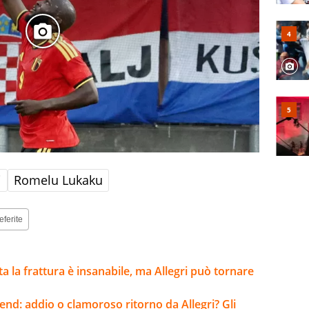
i
Romelu Lukaku
eferite
lta la frattura è insanabile, ma Allegri può tornare
kend: addio o clamoroso ritorno da Allegri? Gli