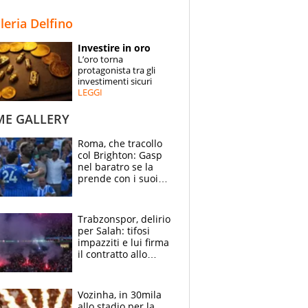
STORIE
lleria Delfino
SPECIALI
Investire in oro
L’oro torna
ESPERTI
protagonista tra gli
investimenti sicuri
LEGGI
CONTATTI
ME GALLERY
Roma, che tracollo
col Brighton: Gasp
nel baratro se la
prende con i suoi
cambiando tutti
Trabzonspor, delirio
per Salah: tifosi
impazziti e lui firma
il contratto allo
stadio
Vozinha, in 30mila
allo stadio per la