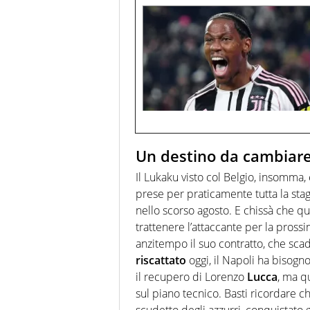
Un destino da cambiar
Il Lukaku visto col Belgio, insomma, 
prese per praticamente tutta la stag
nello scorso agosto. E chissà che qu
trattenere l’attaccante per la pross
anzitempo il suo contratto, che sc
riscattato
oggi, il Napoli ha bisogno
il recupero di Lorenzo
Lucca
, ma q
sul piano tecnico. Basti ricordare 
scudetto degli azzurri, conquistato gr