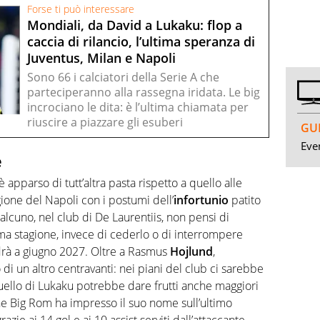
Forse ti può interessare
Mondiali, da David a Lukaku: flop a
caccia di rilancio, l’ultima speranza di
Juventus, Milan e Napoli
Sono 66 i calciatori della Serie A che
parteciperanno alla rassegna iridata. Le big
incrociano le dita: è l’ultima chiamata per
riuscire a piazzare gli esuberi
GUI
Even
e
è apparso di tutt’altra pasta rispetto a quello alle
ione del Napoli con i postumi dell’
infortunio
patito
alcuno, nel club di De Laurentiis, non pensi di
ima stagione, invece di cederlo o di interrompere
adrà a giugno 2027. Oltre a Rasmus
Hojlund
,
 di un altro centravanti: nei piani del club ci sarebbe
uello di Lukaku potrebbe dare frutti anche maggiori
che Big Rom ha impresso il suo nome sull’ultimo
azie ai 14 gol e ai 10 assist serviti dall’attaccante.