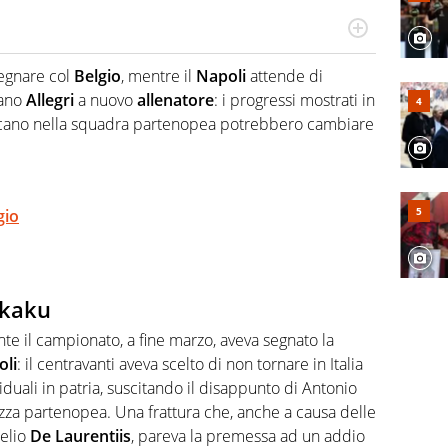
Virgilio Sport segue anche il calcio ma è con la
nze e passioni. Cura la comunicazione di HaBaWaBa, il
segnare col
Belgio
, mentre il
Napoli
attende di
olo per bambini al mondo
iano
Allegri
a nuovo
allenatore
: i progressi mostrati in
oscano nella squadra partenopea potrebbero cambiare
gio
ukaku
nte il campionato, a fine marzo, aveva segnato la
oli
: il centravanti aveva scelto di non tornare in Italia
iduali in patria, suscitando il disappunto di Antonio
piazza partenopea. Una frattura che, anche a causa delle
relio
De
Laurentiis
, pareva la premessa ad un addio