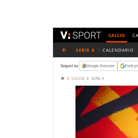
CALCIO
C
SERIE A
CALENDARIO
Seguici su:
Google Discover
Fonti pr
CALCIO
SERIE A