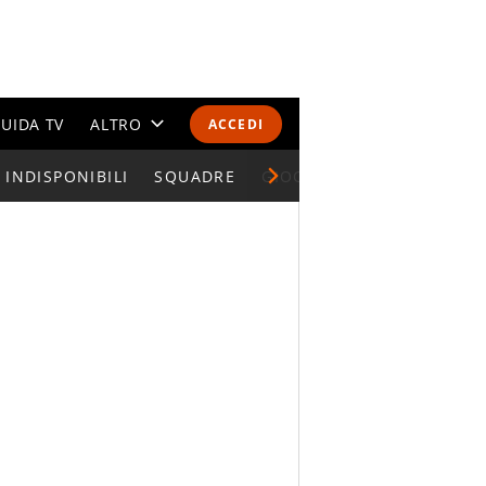
UIDA TV
ALTRO
ACCEDI
INDISPONIBILI
CALENDARI E CLASSIFICHE
SQUADRE
GIOCATORI SERIE A
ALTRI SPORT
MONDIALI 2026
OLIMPIADI
GOSSIP
LIFESTYLE