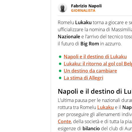
Fabrizio Napoli
GIORNALISTA
Giornalista professionista, per 
pallanuoto che esalta compete
Romelu
Lukaku
torna a giocare e 
più grande festival di waterp
ufficializzare la nomina di Massimil
Nazionale
e l’arrivo del tecnico t
il futuro di
Big
Rom
in azzurro.
Napoli e il destino di Lukaku
Lukaku: il ritorno al gol col Bel
Un destino da cambiare
La stima di Allegri
Napoli e il destino di L
L’ultima pausa per le nazionali dura
rottura tra Romelu
Lukaku
e il
Nap
per proseguire gli allenamenti indiv
Conte
, della società e di tutta la 
esigenze di
bilancio
del club di Au