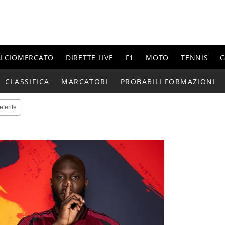
ALCIOMERCATO
DIRETTE LIVE
F1
MOTO
TENNIS
G
CLASSIFICA
MARCATORI
PROBABILI FORMAZIONI
eferite