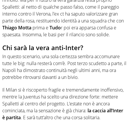
rinnovo. Ma per il futuro la vera garanzia resta proprio
Spalletti: al netto di qualche passo falso, come il pareggio
interno contro il Verona, l’ex ct ha saputo valorizzare gran
parte della rosa, restituendo identità a una squadra che con
Thiago Motta
prima e
Tudo
r poi era apparsa confusa e
spaesata. Insomma, le basi per il rilancio sono solide.
Chi sarà la vera anti-Inter?
In questo scenario, una sola certezza sembra accomunare
tutte le big: nulla resterà com’è. Post terzo scudetto a parte, il
Napoli ha dimostrato continuità negli ultimi anni, ma ora
potrebbe ritrovarsi davanti a un bivio.
Il Milan si è riscoperto fragile e tremendamente inoffensivo,
mentre la Juventus ha scelto una direzione forte: mettere
Spalletti al centro del progetto. L’estate non è ancora
cominciata, ma la sensazione è già chiara:
la caccia all’Inter
è partita
. E sarà tutt’altro che una corsa solitaria.