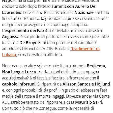
Napoli
, ma la sua permanenza alle falde del Vesuvio si
deciderà solo dopo l’atteso
summit con Aurelio De
Laurentiis
. Le voci che lo accostano alla
Nazionale
contano
fino a un certo punto: la priorità è capire se ci siano ancora i
margini per proseguire nel capoluogo campano.
L’
esperimento dei Fab-4
si è rivelato un mezzo disastro:
Anguissa
è sul piede di partenza e la stessa sorte potrebbe
toccare a
De Bruyne
, lontano parente del campione
ammirato al Manchester City. Brucia il
“tradimento” di
Lukaku
, ormai destinato all’addio.
Non mancano altre spine: quale futuro attende
Beukema,
Noa Lang e Lucca
, tre delusioni dell’ultima campagna
acquisti estiva? Nel faccia a faccia si affronterà anche il
capitolo infortuni
. Si ripartirà da
Alisson Santos e Hojlund
e, con ogni probabilità, da profili in grado di abbassare l’età
media della rosa e il monte ingaggi. Dovesse andar via Conte,
ADL sarebbe tentato dal riportare a casa
Maurizio Sarri
.
Con tutto ciò che ne consegue, come la necessità di