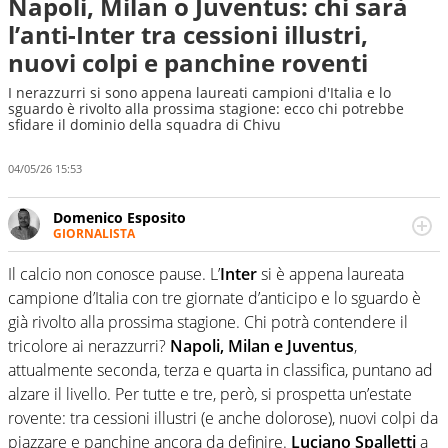
Napoli, Milan o Juventus: chi sarà
l’anti-Inter tra cessioni illustri,
nuovi colpi e panchine roventi
I nerazzurri si sono appena laureati campioni d'Italia e lo
sguardo è rivolto alla prossima stagione: ecco chi potrebbe
sfidare il dominio della squadra di Chivu
04/05/26 15:53
Domenico Esposito
GIORNALISTA
Da vent’anni in campo e sul campo per vivere ogni evento
in tutte le sue sfaccettature. Passione smisurata per il
Il calcio non conosce pause. L’
Inter
si è appena laureata
calcio e per la sfera di cuoio. Il pallone è una cosa
campione d’Italia con tre giornate d’anticipo e lo sguardo è
serissima, guai a dirgli di no
già rivolto alla prossima stagione. Chi potrà contendere il
tricolore ai nerazzurri?
Napoli, Milan e Juventus
,
attualmente seconda, terza e quarta in classifica, puntano ad
alzare il livello. Per tutte e tre, però, si prospetta un’estate
rovente: tra cessioni illustri (e anche dolorose), nuovi colpi da
piazzare e panchine ancora da definire.
Luciano Spalletti
a