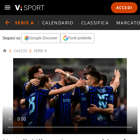
ACCEDI
SERIE A
CALENDARIO
CLASSIFICA
MARCATO
Seguici su:
Google Discover
Fonti preferite
CALCIO
SERIE A