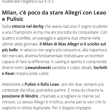
ricalibrare l’organico sul 4-3-3.
Milan, c’è poco da stare Allegri con Leao
e Pulisic
Dalla
vittoria nel derby
che aveva riacceso il sogno scudetto
a una Champions vicina, ma ancora tutta da conquistare. Con
quattro sconfitte, un pareggio e appena due vittorie nelle
ultime sette giornate,
il Milan di Max Allegri si è sciolto sul
più bello
. In attacco non segna più nessuno e, alla riapertura
del mercato, diventa fondamentale individuare un bomber
capace di fare la differenza. Il casting è aperto e comprende
diversi nomi:
Lewandowski
sarebbe il colpo ideale,
Sorloth
e Kean
restano piste calde.
Attenzione a
Pulisic e Rafa Leao
: uno dei due, sempre più
contestati dai tifosi, potrebbe partire. E resta da chiarire la
posizione di Modric
, chiamato a sciogliere le riserve sul
rinnovo. Lo stesso Allegri è in bilico, anche per le voci che lo
vogliono in orbita Nazionale. Per il doppio impegno