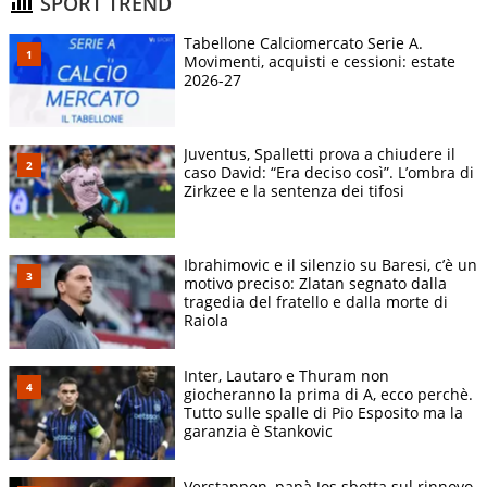
SPORT TREND
Tabellone Calciomercato Serie A.
Movimenti, acquisti e cessioni: estate
2026-27
Juventus, Spalletti prova a chiudere il
caso David: “Era deciso così”. L’ombra di
Zirkzee e la sentenza dei tifosi
Ibrahimovic e il silenzio su Baresi, c’è un
motivo preciso: Zlatan segnato dalla
tragedia del fratello e dalla morte di
Raiola
Inter, Lautaro e Thuram non
giocheranno la prima di A, ecco perchè.
Tutto sulle spalle di Pio Esposito ma la
garanzia è Stankovic
Verstappen, papà Jos sbotta sul rinnovo