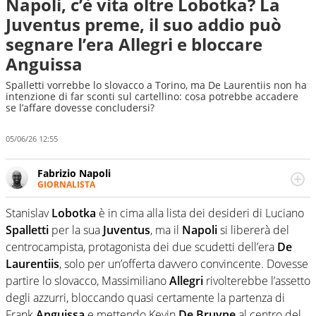
Napoli, c’è vita oltre Lobotka? La
Juventus preme, il suo addio può
segnare l’era Allegri e bloccare
Anguissa
Spalletti vorrebbe lo slovacco a Torino, ma De Laurentiis non ha
intenzione di far sconti sul cartellino: cosa potrebbe accadere
se l’affare dovesse concludersi?
05/06/26 12:55
Fabrizio Napoli
GIORNALISTA
Giornalista professionista, per Virgilio Sport segue anche
il calcio ma è con la pallanuoto che esalta competenze e
Stanislav
Lobotka
è in cima alla lista dei desideri di Luciano
passioni. Cura la comunicazione di HaBaWaBa, il più
Spalletti
per la sua
Juventus
, ma il
Napoli
si libererà del
grande festival di waterpolo per bambini al mondo
centrocampista, protagonista dei due scudetti dell’era
De
Laurentiis
, solo per un’offerta davvero convincente. Dovesse
partire lo slovacco, Massimiliano
Allegri
rivolterebbe l’assetto
degli azzurri, bloccando quasi certamente la partenza di
Frank
Anguissa
e mettendo Kevin
De Bruyne
al centro del