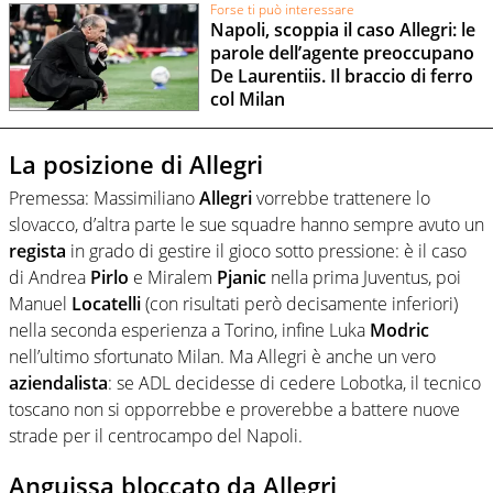
Forse ti può interessare
Napoli, scoppia il caso Allegri: le
parole dell’agente preoccupano
De Laurentiis. Il braccio di ferro
col Milan
La posizione di Allegri
Premessa: Massimiliano
Allegri
vorrebbe trattenere lo
slovacco, d’altra parte le sue squadre hanno sempre avuto un
regista
in grado di gestire il gioco sotto pressione: è il caso
di Andrea
Pirlo
e Miralem
Pjanic
nella prima Juventus, poi
Manuel
Locatelli
(con risultati però decisamente inferiori)
nella seconda esperienza a Torino, infine Luka
Modric
nell’ultimo sfortunato Milan. Ma Allegri è anche un vero
aziendalista
: se ADL decidesse di cedere Lobotka, il tecnico
toscano non si opporrebbe e proverebbe a battere nuove
strade per il centrocampo del Napoli.
Anguissa bloccato da Allegri