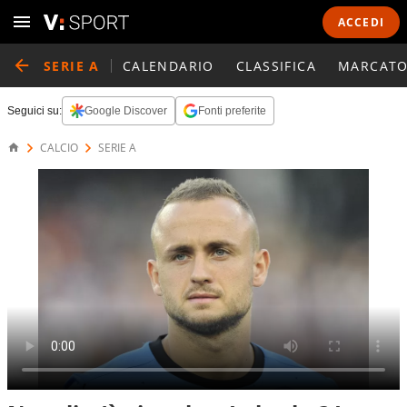
ACCEDI
SERIE A
CALENDARIO
CLASSIFICA
MARCATO
Seguici su:
Google Discover
Fonti preferite
CALCIO
SERIE A