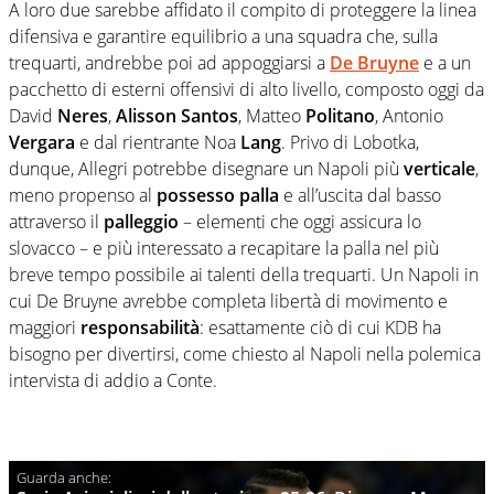
A loro due sarebbe affidato il compito di proteggere la linea
difensiva e garantire equilibrio a una squadra che, sulla
trequarti, andrebbe poi ad appoggiarsi a
De Bruyne
e a un
pacchetto di esterni offensivi di alto livello, composto oggi da
David
Neres
,
Alisson
Santos
, Matteo
Politano
, Antonio
Vergara
e dal rientrante Noa
Lang
. Privo di Lobotka,
dunque, Allegri potrebbe disegnare un Napoli più
verticale
,
meno propenso al
possesso
palla
e all’uscita dal basso
attraverso il
palleggio
– elementi che oggi assicura lo
slovacco – e più interessato a recapitare la palla nel più
breve tempo possibile ai talenti della trequarti. Un Napoli in
cui De Bruyne avrebbe completa libertà di movimento e
maggiori
responsabilità
: esattamente ciò di cui KDB ha
bisogno per divertirsi, come chiesto al Napoli nella polemica
intervista di addio a Conte.