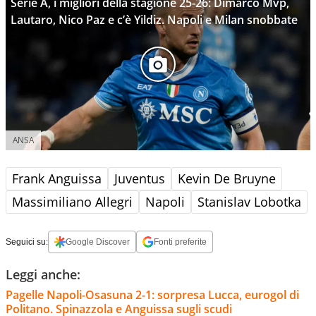
Serie A, i migliori della stagione 25-26: Dimarco Mvp,
Lautaro, Nico Paz e c’è Yildiz. Napoli e Milan snobbate
ANSA
Frank Anguissa
Juventus
Kevin De Bruyne
Massimiliano Allegri
Napoli
Stanislav Lobotka
Seguici su:
Google Discover
Fonti preferite
Leggi anche:
Pagelle Napoli-Osasuna 2-1: sorpresa Lucca, eurogol di
Politano. Spinazzola e Anguissa sugli scudi