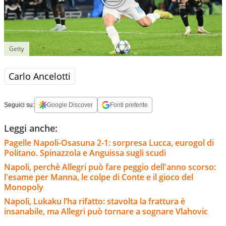
Getty
Carlo Ancelotti
Seguici su:
Google Discover
Fonti preferite
Leggi anche:
Pagelle Napoli-Osasuna 2-1: sorpresa Lucca, eurogol di
Politano. Spinazzola e Anguissa sugli scudi
Napoli, perchè Allegri può fare peggio dell'anno scorso:
l'esame per Manna, le colpe di Conte e il gioco del
Monopoly
Napoli, Lukaku l’ha rifatto: stavolta la frattura è
insanabile, ma Allegri può tornare a sognare Vlahovic