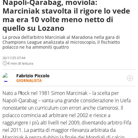
Napoli-Qarabag, moviola:
Marciniak stavolta il rigore lo vede
ma era 10 volte meno netto di
quello su Lozano
La prova dell’arbitro Marciniak al Maradona nella gara di
Champions League analizzata al microscopio, il fischietto
polacco ne ha ammoniti quattro
26/11/25 07:44
4 min di lettura
Fabrizio Piccolo
GIORNALISTA
Nella sua carriera ha seguito numerose manifestazioni
sportive e collaborato con agenzie e testate. Esperienza,
Nato a Płock nel 1981 Simon Marciniak – la scelta per
competenza, conoscenza e memoria storica. Si occupa
Napoli-Qarabag – vanta una grande considerazione in Uefa
prevalentemente di calcio
nonostante un curriculum con errori anche clamorosi. Il
polacco comincia ad arbitrare nel 2002 e riesce a
raggiungere i più alti livelli nel 2009, diventando arbitro Fifa
nel 2011. La partita di maggior rilevanza arbitrata da
Marciniak è senza dubbio la finale dei Mondiali di calcio