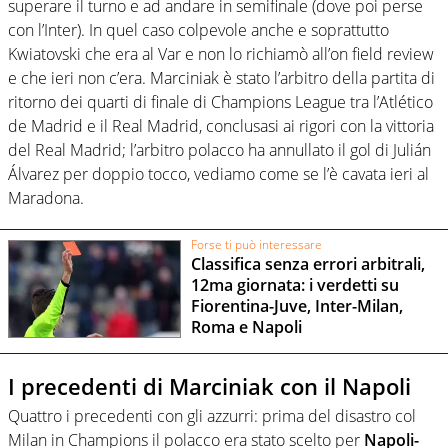
superare il turno e ad andare in semifinale (dove poi perse
con l’Inter). In quel caso colpevole anche e soprattutto
Kwiatovski che era al Var e non lo richiamò all’on field review
e che ieri non c’era. Marciniak è stato l’arbitro della partita di
ritorno dei quarti di finale di Champions League tra l’Atlético
de Madrid e il Real Madrid, conclusasi ai rigori con la vittoria
del Real Madrid; l’arbitro polacco ha annullato il gol di Julián
Álvarez per doppio tocco, vediamo come se l’è cavata ieri al
Maradona.
Forse ti può interessare
Classifica senza errori arbitrali,
12ma giornata: i verdetti su
Fiorentina-Juve, Inter-Milan,
Roma e Napoli
I precedenti di Marciniak con il Napoli
Quattro i precedenti con gli azzurri: prima del disastro col
Milan in Champions il polacco era stato scelto per
Napoli-