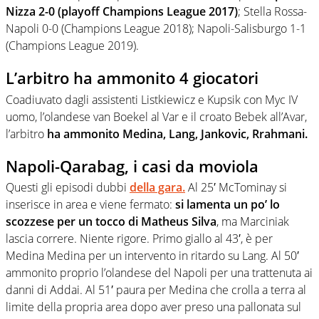
Nizza 2-0 (playoff Champions League 2017)
; Stella Rossa-
Napoli 0-0 (Champions League 2018); Napoli-Salisburgo 1-1
(Champions League 2019).
L’arbitro ha ammonito 4 giocatori
Coadiuvato dagli assistenti Listkiewicz e Kupsik con Myc IV
uomo, l’olandese van Boekel al Var e il croato Bebek all’Avar,
l’arbitro
ha ammonito Medina, Lang, Jankovic, Rrahmani.
Napoli-Qarabag, i casi da moviola
Questi gli episodi dubbi
della gara.
Al 25′ McTominay si
inserisce in area e viene fermato:
si lamenta un po’ lo
scozzese per un tocco di Matheus Silva
, ma Marciniak
lascia correre. Niente rigore. Primo giallo al 43′, è per
Medina Medina per un intervento in ritardo su Lang. Al 50′
ammonito proprio l’olandese del Napoli per una trattenuta ai
danni di Addai. Al 51′ paura per Medina che crolla a terra al
limite della propria area dopo aver preso una pallonata sul