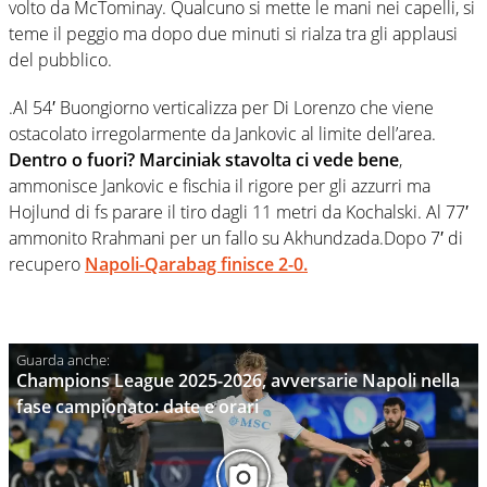
volto da McTominay. Qualcuno si mette le mani nei capelli, si
teme il peggio ma dopo due minuti si rialza tra gli applausi
del pubblico.
.Al 54′ Buongiorno verticalizza per Di Lorenzo che viene
ostacolato irregolarmente da Jankovic al limite dell’area.
Dentro o fuori? Marciniak stavolta ci vede bene
,
ammonisce Jankovic e fischia il rigore per gli azzurri ma
Hojlund di fs parare il tiro dagli 11 metri da Kochalski. Al 77′
ammonito Rrahmani per un fallo su Akhundzada.Dopo 7′ di
recupero
Napoli-Qarabag finisce 2-0.
Champions League 2025-2026, avversarie Napoli nella
fase campionato: date e orari