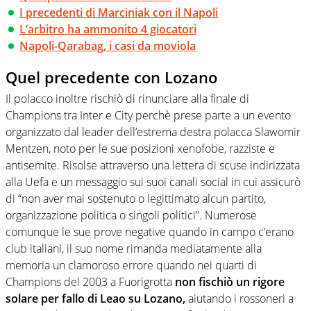
I precedenti di Marciniak con il Napoli
L’arbitro ha ammonito 4 giocatori
Napoli-Qarabag, i casi da moviola
Quel precedente con Lozano
Il polacco inoltre rischiò di rinunciare alla finale di
Champions tra Inter e City perchè prese parte a un evento
organizzato dal leader dell’estrema destra polacca Slawomir
Mentzen, noto per le sue posizioni xenofobe, razziste e
antisemite. Risolse attraverso una lettera di scuse indirizzata
alla Uefa e un messaggio sui suoi canali social in cui assicurò
di “non aver mai sostenuto o legittimato alcun partito,
organizzazione politica o singoli politici”. Numerose
comunque le sue prove negative quando in campo c’erano
club italiani, il suo nome rimanda mediatamente alla
memoria un clamoroso errore quando nei quarti di
Champions del 2003 a Fuorigrotta
non fischiò un rigore
solare per fallo di Leao su Lozano,
aiutando i rossoneri a