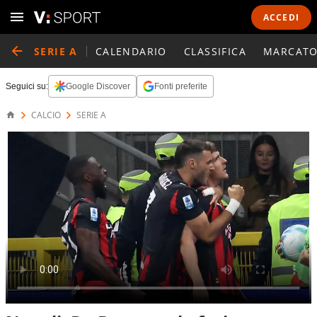
ACCEDI
SERIE A
CALENDARIO
CLASSIFICA
MARCATO
Seguici su:
Google Discover
Fonti preferite
CALCIO
SERIE A