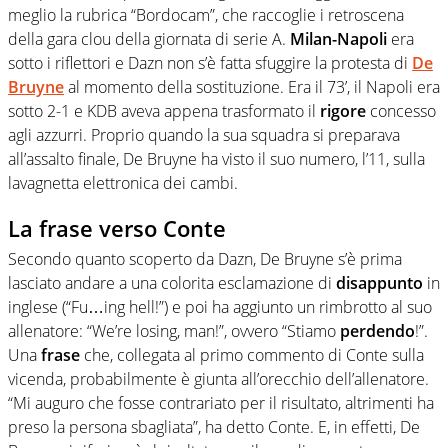
meglio la rubrica “Bordocam”, che raccoglie i retroscena
della gara clou della giornata di serie A.
Milan-Napoli
era
sotto i riflettori e Dazn non s’è fatta sfuggire la protesta di
De
Bruyne
al momento della sostituzione. Era il 73’, il Napoli era
sotto 2-1 e KDB aveva appena trasformato il
rigore
concesso
agli azzurri. Proprio quando la sua squadra si preparava
all’assalto finale, De Bruyne ha visto il suo numero, l’11, sulla
lavagnetta elettronica dei cambi.
La frase verso Conte
Secondo quanto scoperto da Dazn, De Bruyne s’è prima
lasciato andare a una colorita esclamazione di
disappunto
in
inglese (“Fu…ing hell!”) e poi ha aggiunto un rimbrotto al suo
allenatore: “We’re losing, man!”, ovvero “Stiamo
perdendo
!”.
Una
frase
che, collegata al primo commento di Conte sulla
vicenda, probabilmente è giunta all’orecchio dell’allenatore.
“Mi auguro che fosse contrariato per il risultato, altrimenti ha
preso la persona sbagliata”, ha detto Conte. E, in effetti, De