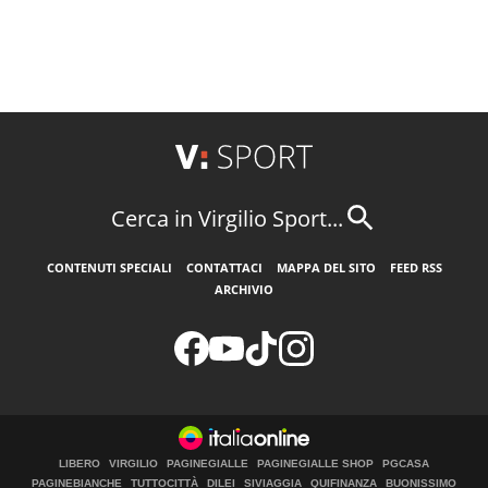
Cerca in Virgilio Sport...
CONTENUTI SPECIALI
CONTATTACI
MAPPA DEL SITO
FEED RSS
ARCHIVIO
LIBERO
VIRGILIO
PAGINEGIALLE
PAGINEGIALLE SHOP
PGCASA
PAGINEBIANCHE
TUTTOCITTÀ
DILEI
SIVIAGGIA
QUIFINANZA
BUONISSIMO