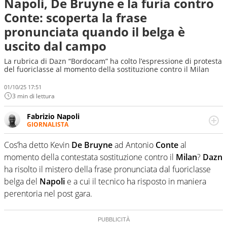
Napoli, De Bruyne e la furia contro
Conte: scoperta la frase
pronunciata quando il belga è
uscito dal campo
La rubrica di Dazn “Bordocam” ha colto l’espressione di protesta
del fuoriclasse al momento della sostituzione contro il Milan
01/10/25 17:51
3 min di lettura
Fabrizio Napoli
GIORNALISTA
Giornalista professionista, per Virgilio Sport segue anche
il calcio ma è con la pallanuoto che esalta competenze e
Cos’ha detto Kevin
De Bruyne
ad Antonio
Conte
al
passioni. Cura la comunicazione di HaBaWaBa, il più
momento della contestata sostituzione contro il
Milan
?
Dazn
grande festival di waterpolo per bambini al mondo
ha risolto il mistero della frase pronunciata dal fuoriclasse
belga del
Napoli
e a cui il tecnico ha risposto in maniera
perentoria nel post gara.