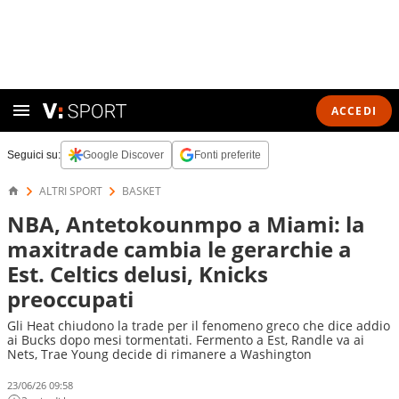
ACCEDI
Seguici su:
Google Discover
Fonti preferite
ALTRI SPORT
BASKET
NBA, Antetokounmpo a Miami: la
maxitrade cambia le gerarchie a
Est. Celtics delusi, Knicks
preoccupati
Gli Heat chiudono la trade per il fenomeno greco che dice addio
ai Bucks dopo mesi tormentati. Fermento a Est, Randle va ai
Nets, Trae Young decide di rimanere a Washington
23/06/26 09:58