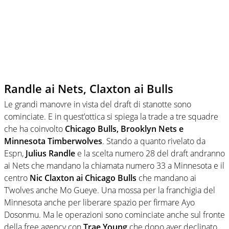
Randle ai Nets, Claxton ai Bulls
Le grandi manovre in vista del draft di stanotte sono
cominciate. E in quest’ottica si spiega la trade a tre squadre
che ha coinvolto
Chicago Bulls, Brooklyn Nets e
Minnesota Timberwolves
. Stando a quanto rivelato da
Espn,
Julius Randle
e la scelta numero 28 del draft andranno
ai Nets che mandano la chiamata numero 33 a Minnesota e il
centro
Nic Claxton ai Chicago Bulls
che mandano ai
T’wolves anche Mo Gueye. Una mossa per la franchigia del
Minnesota anche per liberare spazio per firmare Ayo
Dosonmu. Ma le operazioni sono cominciate anche sul fronte
della free agency con
Tra
e Young
che dopo aver declinato