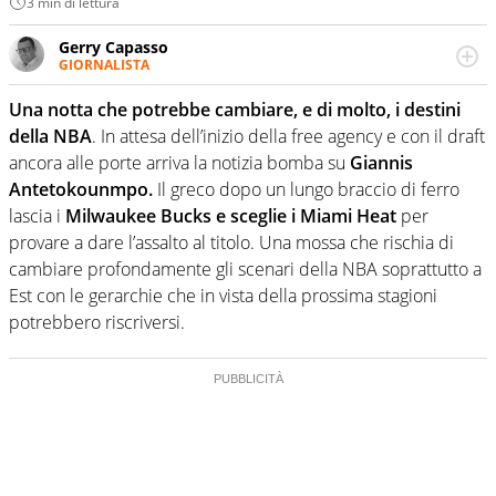
3 min di lettura
Gerry Capasso
GIORNALISTA
Per lui gli sport americani non hanno segreti: basket,
football, baseball e la capacità innata di trovare la notizia
Una notta che potrebbe cambiare, e di molto, i destini
dove altri non vedono granché
della NBA
. In attesa dell’inizio della free agency e con il draft
ancora alle porte arriva la notizia bomba su
Giannis
Antetokounmpo.
Il greco dopo un lungo braccio di ferro
lascia i
Milwaukee Bucks e sceglie i Miami Heat
per
provare a dare l’assalto al titolo. Una mossa che rischia di
cambiare profondamente gli scenari della NBA soprattutto a
Est con le gerarchie che in vista della prossima stagioni
potrebbero riscriversi.