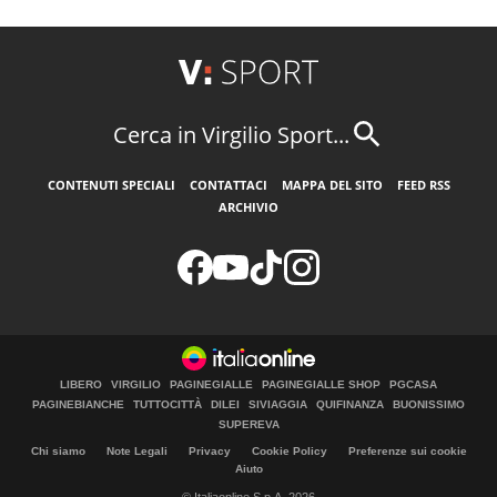
Cerca in Virgilio Sport...
CONTENUTI SPECIALI
CONTATTACI
MAPPA DEL SITO
FEED RSS
ARCHIVIO
LIBERO
VIRGILIO
PAGINEGIALLE
PAGINEGIALLE SHOP
PGCASA
PAGINEBIANCHE
TUTTOCITTÀ
DILEI
SIVIAGGIA
QUIFINANZA
BUONISSIMO
SUPEREVA
Chi siamo
Note Legali
Privacy
Cookie Policy
Preferenze sui cookie
Aiuto