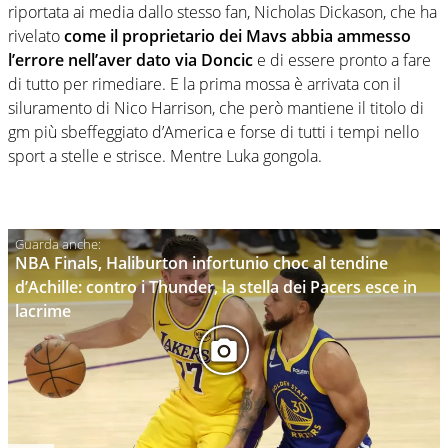
riportata ai media dallo stesso fan, Nicholas Dickason, che ha
rivelato
come il proprietario dei Mavs abbia ammesso
l’errore nell’aver dato via Doncic
e di essere pronto a fare
di tutto per rimediare. E la prima mossa è arrivata con il
siluramento di Nico Harrison, che però mantiene il titolo di
gm più sbeffeggiato d’America e forse di tutti i tempi nello
sport a stelle e strisce. Mentre Luka gongola.
NBA Finals, Haliburton infortunio choc al tendine
d’Achille: contro i Thunder, la stella dei Pacers esce in
lacrime