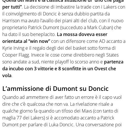
Quella dei Mavs è la classica situazione di “uno che paga
per tutti”
. La decisione di imbastire la trade con i Lakers con
il coinvolgimento di Doncic è senza dubbio partita da
Harrison ma avuto l’avallo dei piani alti del club, con il nuovo
proprietario Patrick Dumont (succeduto a Mark Cuban) che
ha dato il suo beneplacito.
La mossa doveva esser
orientata al “win now”
con un difensore come AD accanto a
Kyrie Irving e il regalo degli dei del basket sotto forma di
Cooper Flagg. Invece le cose come direbbero negli States
sono andate a sud, niente playoff lo scorso anno e
partenza
da incubo con 3 vittorie e 8 sconfitte in un Ovest che
vola
.
L’ammissione di Dumont su Doncic
Quando ad ammettere di aver fatto un errore è il capo vuol
dire che c’è qualcosa che non va. La rivelazione risale a
qualche giorno fa quando un tifoso dei Mavs (con tanto di
maglia 77 dei Lakers) si è accomodato accanto a Patrick
Dumont per parlare di Luka Doncic. Una conversazione poi