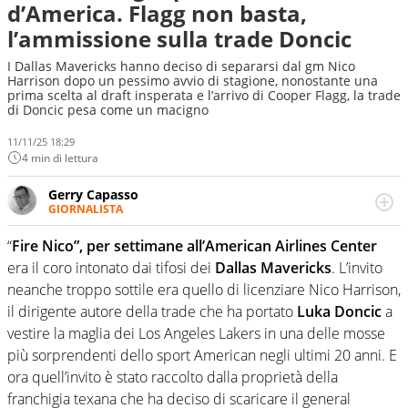
d’America. Flagg non basta,
l’ammissione sulla trade Doncic
I Dallas Mavericks hanno deciso di separarsi dal gm Nico
Harrison dopo un pessimo avvio di stagione, nonostante una
prima scelta al draft insperata e l’arrivo di Cooper Flagg, la trade
di Doncic pesa come un macigno
11/11/25 18:29
4 min di lettura
Gerry Capasso
GIORNALISTA
Per lui gli sport americani non hanno segreti: basket,
football, baseball e la capacità innata di trovare la notizia
“
Fire Nico”, per settimane all’American Airlines Center
dove altri non vedono granché
era il coro intonato dai tifosi dei
Dallas Mavericks
. L’invito
neanche troppo sottile era quello di licenziare Nico Harrison,
il dirigente autore della trade che ha portato
Luka Doncic
a
vestire la maglia dei Los Angeles Lakers in una delle mosse
più sorprendenti dello sport American negli ultimi 20 anni. E
ora quell’invito è stato raccolto dalla proprietà della
franchigia texana che ha deciso di scaricare il general