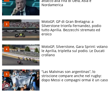
attacco alla Fifa di Uefa, Asia e
Nordamerica
MotoGP, GP di Gran Bretagna: a
Silverstone trionfa Fernandez, podio
tutto Aprilia. Bezzecchi stremato ed
eroico
MotoGP, Silverstone, Gara Sprint: volano
le Aprilia, tripletta sul podio. Le Ducati
crollano
“Las Malvinas son argentinas”, lo
striscione compare anche nel rugby:
dopo Messi e compagni ormai è un caso