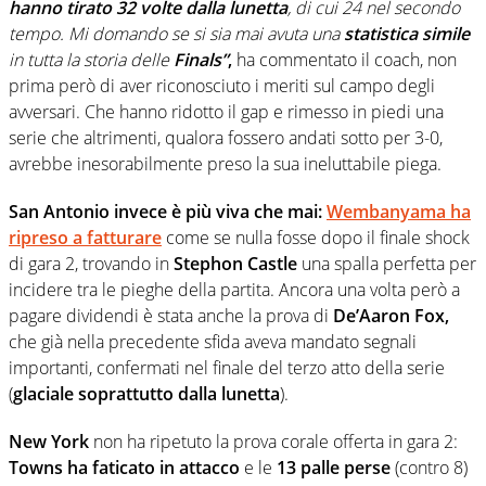
hanno tirato 32 volte dalla lunetta
, di cui 24 nel secondo
tempo. Mi domando se si sia mai avuta una
statistica simile
in tutta la storia delle
Finals”
,
ha commentato il coach, non
prima però di aver riconosciuto i meriti sul campo degli
avversari. Che hanno ridotto il gap e rimesso in piedi una
serie che altrimenti, qualora fossero andati sotto per 3-0,
avrebbe inesorabilmente preso la sua ineluttabile piega.
San Antonio invece è più viva che mai:
Wembanyama ha
ripreso a fatturare
come se nulla fosse dopo il finale shock
di gara 2, trovando in
Stephon Castle
una spalla perfetta per
incidere tra le pieghe della partita. Ancora una volta però a
pagare dividendi è stata anche la prova di
De’Aaron Fox,
che già nella precedente sfida aveva mandato segnali
importanti, confermati nel finale del terzo atto della serie
(
glaciale soprattutto dalla lunetta
).
New York
non ha ripetuto la prova corale offerta in gara 2:
Towns ha faticato in attacco
e le
13 palle perse
(contro 8)