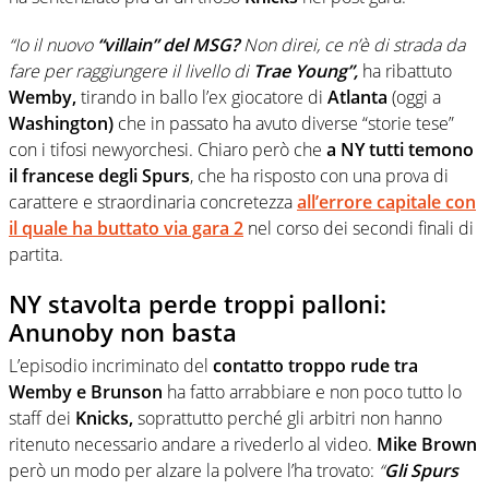
“Io il nuovo
“villain” del MSG?
Non direi, ce n’è di strada da
fare per raggiungere il livello di
Trae Young”,
ha ribattuto
Wemby,
tirando in ballo l’ex giocatore di
Atlanta
(oggi a
Washington)
che in passato ha avuto diverse “storie tese”
con i tifosi newyorchesi. Chiaro però che
a NY tutti temono
il francese degli Spurs
, che ha risposto con una prova di
carattere e straordinaria concretezza
all’errore capitale con
il quale ha buttato via gara 2
nel corso dei secondi finali di
partita.
NY stavolta perde troppi palloni:
Anunoby non basta
L’episodio incriminato del
contatto troppo rude tra
Wemby e Brunson
ha fatto arrabbiare e non poco tutto lo
staff dei
Knicks,
soprattutto perché gli arbitri non hanno
ritenuto necessario andare a rivederlo al video.
Mike Brown
però un modo per alzare la polvere l’ha trovato:
“
Gli Spurs