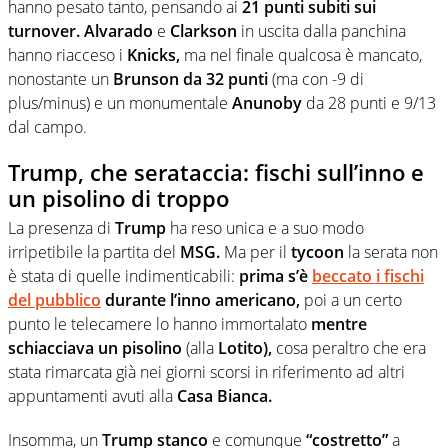
hanno pesato tanto, pensando ai
21 punti subiti sui
turnover. Alvarado
e
Clarkson
in uscita dalla panchina
hanno riacceso i
Knicks,
ma nel finale qualcosa è mancato,
nonostante un
Brunson da 32 punti
(ma con -9 di
plus/minus) e un monumentale
Anunoby
da 28 punti e 9/13
dal campo.
Trump, che serataccia: fischi sull’inno e
un pisolino di troppo
La presenza di
Trump
ha reso unica e a suo modo
irripetibile la partita del
MSG.
Ma per il
tycoon
la serata non
è stata di quelle indimenticabili:
prima s’è
beccato i fischi
del pubblico
durante l’inno americano,
poi a un certo
punto le telecamere lo hanno immortalato
mentre
schiacciava un pisolino
(alla
Lotito),
cosa peraltro che era
stata rimarcata già nei giorni scorsi in riferimento ad altri
appuntamenti avuti alla
Casa Bianca.
Insomma, un
Trump stanco
e comunque
“costretto”
a