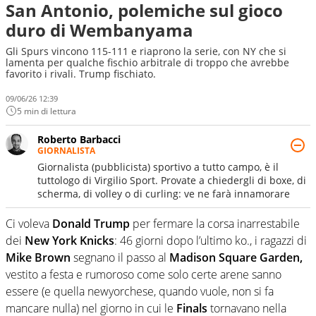
San Antonio, polemiche sul gioco
duro di Wembanyama
Gli Spurs vincono 115-111 e riaprono la serie, con NY che si
lamenta per qualche fischio arbitrale di troppo che avrebbe
favorito i rivali. Trump fischiato.
09/06/26 12:39
5 min di lettura
Roberto Barbacci
GIORNALISTA
Giornalista (pubblicista) sportivo a tutto campo, è il
tuttologo di Virgilio Sport. Provate a chiedergli di boxe, di
scherma, di volley o di curling: ve ne farà innamorare
Ci voleva
Donald Trump
per fermare la corsa inarrestabile
dei
New York Knicks
: 46 giorni dopo l’ultimo ko., i ragazzi di
Mike Brown
segnano il passo al
Madison Square Garden,
vestito a festa e rumoroso come solo certe arene sanno
essere (e quella newyorchese, quando vuole, non si fa
mancare nulla) nel giorno in cui le
Finals
tornavano nella