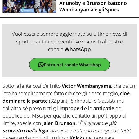
Anunoby e Brunson battono
Wembanyama e gli Spurs
Vuoi essere sempre aggiornato su ultime news di
sport, risultati ed eventi live? Iscriviti al nostro
canale
WhatsApp
Entra nel canale WhatsApp
Sotto la lente così c’è finito
Victor Wembanyama
, che da un
lato ha semplicemente fatto ciò che gli riesce meglio,
cioè
dominare le partite
(32 punti, 8 rimbalzi e 6 assist), ma
dall’altro s’è preso tutti gli
improperi
e le
antipatie
del
pubblico del MSG per qualche contatto un po’ troppo al
limite, specie con
Jalen Brunson.
“
È il giocatore
più
scorretto della lega
, ormai se ne stanno accorgendo tutti”
,
ha sentenziato più di un tifoso
Knicks
nel post gara.