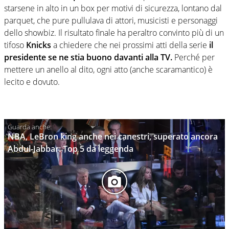
starsene in alto in un box per motivi di sicurezza, lontano dal
parquet, che pure pullulava di attori, musicisti e personaggi
dello showbiz. Il risultato finale ha peraltro convinto più di un
tifoso
Knicks
a chiedere che nei prossimi atti della serie
il
presidente se ne stia buono davanti alla TV.
Perché per
mettere un anello al dito, ogni atto (anche scaramantico) è
lecito e dovuto.
NBA, LeBron king anche nei canestri, superato ancora
Abdul-Jabbar: Top 5 da leggenda