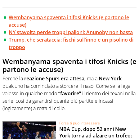
Wembanyama spaventa i tifosi Knicks (e partono le
accuse)
NY stavolta perde troppi palloni: Anunoby non basta
Trump, che serataccia: fischi sull'inno e un pisolino di
troppo
Wembanyama spaventa i tifosi Knicks (e
partono le accuse)
Perché la
reazione Spurs era attesa,
ma a
New York
qualcuno ha cominciato a storcere il naso. Come se la lega
volesse in qualche modo
“favorire”
il rientro dei texani nella
serie, così da garantirsi quante più partite e incassi
(logicamente) a rotta di collo.
Forse ti può interessare
NBA Cup, dopo 52 anni New
York torna ad alzare un trofeo: