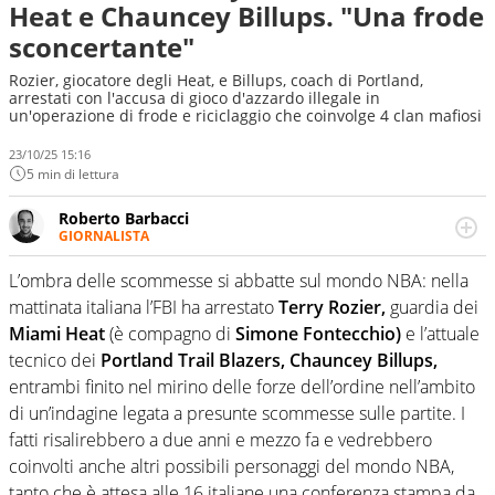
Heat e Chauncey Billups. "Una frode
sconcertante"
Rozier, giocatore degli Heat, e Billups, coach di Portland,
arrestati con l'accusa di gioco d'azzardo illegale in
un'operazione di frode e riciclaggio che coinvolge 4 clan mafiosi
23/10/25 15:16
5 min di lettura
Roberto Barbacci
GIORNALISTA
Giornalista (pubblicista) sportivo a tutto campo, è il
tuttologo di Virgilio Sport. Provate a chiedergli di boxe, di
L’ombra delle scommesse si abbatte sul mondo NBA: nella
scherma, di volley o di curling: ve ne farà innamorare
mattinata italiana l’FBI ha arrestato
Terry Rozier,
guardia dei
Miami Heat
(è compagno di
Simone Fontecchio)
e l’attuale
tecnico dei
Portland Trail Blazers,
Chauncey Billups,
entrambi finito nel mirino delle forze dell’ordine nell’ambito
di un’indagine legata a presunte scommesse sulle partite. I
fatti risalirebbero a due anni e mezzo fa e vedrebbero
coinvolti anche altri possibili personaggi del mondo NBA,
tanto che è attesa alle 16 italiane una conferenza stampa da