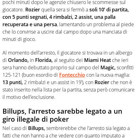
pochi minuti dopo le agenzie chiusero le scommesse sul
giocatore.
Rozier
quella sera si fermò a
soli 10’ di partita,
con 5 punti segnati, 4 rimbalzi, 2 assist, una palla
recuperata e una persa
, lamentando un problema al piede
che lo convinse a uscire dal campo dopo una manciata di
minuti di gioco.
Al momento dell’arresto, il giocatore si trovava in un albergo
di
Orlando,
in
Florida,
al seguito dei
Miami Heat
che ieri
sera hanno debuttato proprio sul campo del
Magic,
sconfitti
125-121 (buon esordio di
Fontecchio
con la nuova maglia:
13 punti,
2 rimbalzi e un assist in 19’), con
Rozier
che non è
stato inserito nella lista per la partita, senza però comunicare
il motivo dell’esclusione.
Billups, l’arresto sarebbe legato a un
giro illegale di poker
Nel caso di
Billups,
sembrerebbe che l’arresto sia legato a
fatti che non hanno a che vedere con quanto imputato a