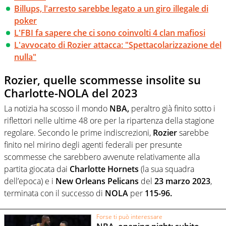
Billups, l'arresto sarebbe legato a un giro illegale di
poker
L'FBI fa sapere che ci sono coinvolti 4 clan mafiosi
L'avvocato di Rozier attacca: "Spettacolarizzazione del
nulla"
Rozier, quelle scommesse insolite su
Charlotte-NOLA del 2023
La notizia ha scosso il mondo
NBA,
peraltro già finito sotto i
riflettori nelle ultime 48 ore per la ripartenza della stagione
regolare. Secondo le prime indiscrezioni,
Rozier
sarebbe
finito nel mirino degli agenti federali per presunte
scommesse che sarebbero avvenute relativamente alla
partita giocata dai
Charlotte Hornets
(la sua squadra
dell’epoca) e i
New Orleans Pelicans
del
23 marzo 2023
,
terminata con il successo di
NOLA
per
115-96.
Forse ti può interessare