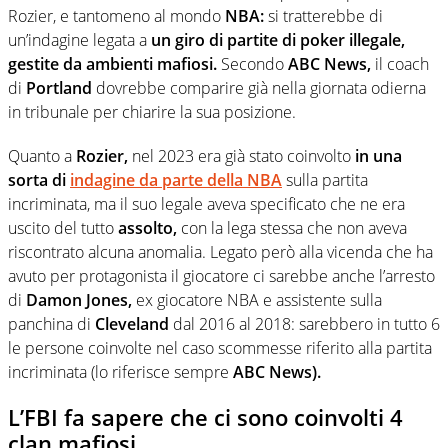
Rozier, e tantomeno al mondo
NBA:
si tratterebbe di
un’indagine legata a
un giro di partite di poker illegale,
gestite da ambienti mafiosi.
Secondo
ABC News,
il coach
di
Portland
dovrebbe comparire già nella giornata odierna
in tribunale per chiarire la sua posizione.
Quanto a
Rozier,
nel 2023 era già stato coinvolto
in una
sorta di
indagine da parte della NBA
sulla partita
incriminata, ma il suo legale aveva specificato che ne era
uscito del tutto
assolto,
con la lega stessa che non aveva
riscontrato alcuna anomalia. Legato però alla vicenda che ha
avuto per protagonista il giocatore ci sarebbe anche l’arresto
di
Damon Jones,
ex giocatore NBA e assistente sulla
panchina di
Cleveland
dal 2016 al 2018: sarebbero in tutto 6
le persone coinvolte nel caso scommesse riferito alla partita
incriminata (lo riferisce sempre
ABC News).
L’FBI fa sapere che ci sono coinvolti 4
clan mafiosi