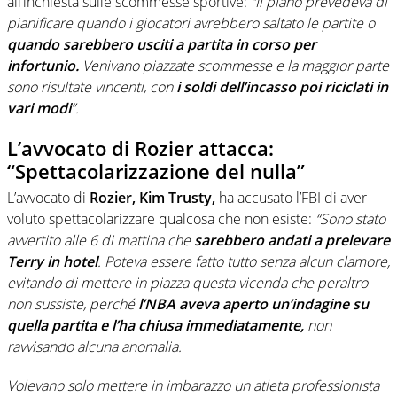
all’inchiesta sulle scommesse sportive:
“Il piano prevedeva di
pianificare quando i giocatori avrebbero saltato le partite o
quando sarebbero usciti a partita in corso per
infortunio.
Venivano piazzate scommesse e la maggior parte
sono risultate vincenti, con
i soldi dell’incasso poi riciclati in
vari modi
”.
L’avvocato di Rozier attacca:
“Spettacolarizzazione del nulla”
L’avvocato di
Rozier, Kim Trusty,
ha accusato l’FBI di aver
voluto spettacolarizzare qualcosa che non esiste:
“Sono stato
avvertito alle 6 di mattina che
sarebbero andati a prelevare
Terry in hotel
. Poteva essere fatto tutto senza alcun clamore,
evitando di mettere in piazza questa vicenda che peraltro
non sussiste, perché
l’NBA aveva aperto un’indagine su
quella partita e l’ha chiusa immediatamente,
non
ravvisando alcuna anomalia.
Volevano solo mettere in imbarazzo un atleta professionista