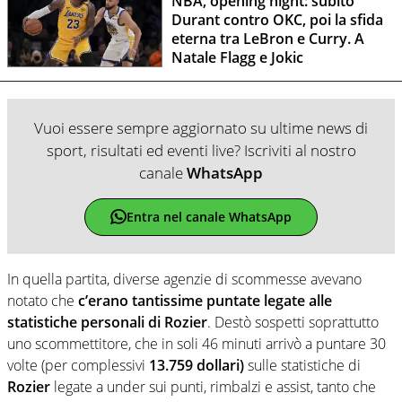
NBA, opening night: subito
Durant contro OKC, poi la sfida
eterna tra LeBron e Curry. A
Natale Flagg e Jokic
Vuoi essere sempre aggiornato su ultime news di
sport, risultati ed eventi live? Iscriviti al nostro
canale
WhatsApp
Entra nel canale WhatsApp
In quella partita, diverse agenzie di scommesse avevano
notato che
c’erano tantissime puntate legate alle
statistiche personali di Rozier
. Destò sospetti soprattutto
uno scommettitore, che in soli 46 minuti arrivò a puntare 30
volte (per complessivi
13.759 dollari)
sulle statistiche di
Rozier
legate a under sui punti, rimbalzi e assist, tanto che