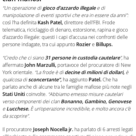
“Un operazione di
gioco d’azzardo illegale
e di
manipolazione di eventi sportivi che era in essere da anni”:
così l’ha definita
Kash Patel,
direttore dell’FBI. Frode
telematica, riciclaggio di denaro, estorsione, rapina e gioco
d’azzardo illegale: questi i capi d’accusa nei confronti delle
persone indagate, tra cui appunto
Rozier
e
Billups.
“Credo che ci siano
31 persone in custodia cautelare
”,
ha
affermato
John Marzulli,
portavoce del procuratore di New
York orientale.
“La frode è di
decine di milioni di dollari,
è
qualcosa di
sconcertante”,
ha aggiunto
Patel.
Che ha
parlato anche di alcune tra le famiglie mafiose più note negli
Stati Uniti
coinvolte.
“Abbiamo emesso misure cautelari
verso componenti dei clan
Bonanno, Gambino, Genovese
e
Lucchese.
È un’operazione incredibile, e molto ancora c’è
da scoprire”.
Il procuratore
Joseph Nocella jr.
ha parlato di 6 arresti legati