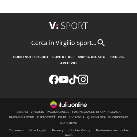
Cerca in Virgilio Sport...
CONTENUTI SPECIALI
CONTATTACI
MAPPA DEL SITO
FEED RSS
ARCHIVIO
LIBERO
VIRGILIO
PAGINEGIALLE
PAGINEGIALLE SHOP
PGCASA
PAGINEBIANCHE
TUTTOCITTÀ
DILEI
SIVIAGGIA
QUIFINANZA
BUONISSIMO
SUPEREVA
Chi siamo
Note Legali
Privacy
Cookie Policy
Preferenze sui cookie
Aiuto