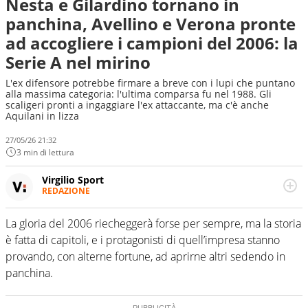
Nesta e Gilardino tornano in
panchina, Avellino e Verona pronte
ad accogliere i campioni del 2006: la
Serie A nel mirino
L'ex difensore potrebbe firmare a breve con i lupi che puntano
alla massima categoria: l'ultima comparsa fu nel 1988. Gli
scaligeri pronti a ingaggiare l'ex attaccante, ma c'è anche
Aquilani in lizza
27/05/26 21:32
3 min di lettura
Virgilio Sport
REDAZIONE
Da oltre 20 anni informa in modo obiettivo e
appassionato su tutto il mondo dello sport. Calcio,
La gloria del 2006 riecheggerà forse per sempre, ma la storia
calciomercato, F1, Motomondiale ma anche tennis,
è fatta di capitoli, e i protagonisti di quell’impresa stanno
volley, basket: su Virgilio Sport i tifosi e gli appassionati
sanno che troveranno sempre copertura completa e
provando, con alterne fortune, ad aprirne altri sedendo in
zero faziosità. La squadra di Virgilio Sport è formata da
panchina.
giornalisti ed esperti di sport abili sia nel gioco di
rimessa quando intercettano le notizie e le rilanciano
verso la rete, sia nella costruzione dal basso quando