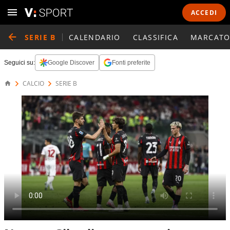
ACCEDI
SERIE B
CALENDARIO
CLASSIFICA
MARCATO
Seguici su:
Google Discover
Fonti preferite
CALCIO
SERIE B