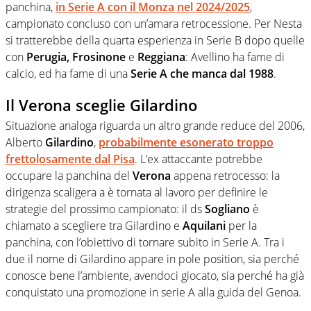
panchina,
in Serie A con il Monza nel 2024/2025
,
campionato concluso con un’amara retrocessione. Per Nesta
si tratterebbe della quarta esperienza in Serie B dopo quelle
con
Perugia,
Frosinone
e
Reggiana
: Avellino ha fame di
calcio, ed ha fame di una
Serie A che manca dal 1988
.
Il Verona sceglie Gilardino
Situazione analoga riguarda un altro grande reduce del 2006,
Alberto
Gilardino
,
probabilmente esonerato troppo
frettolosamente dal Pisa
. L’ex attaccante potrebbe
occupare la panchina del
Verona
appena retrocesso: la
dirigenza scaligera a è tornata al lavoro per definire le
strategie del prossimo campionato: il ds
Sogliano
è
chiamato a scegliere tra Gilardino e
Aquilani
per la
panchina, con l’obiettivo di tornare subito in Serie A. Tra i
due il nome di Gilardino appare in pole position, sia perché
conosce bene l’ambiente, avendoci giocato, sia perché ha già
conquistato una promozione in serie A alla guida del Genoa.