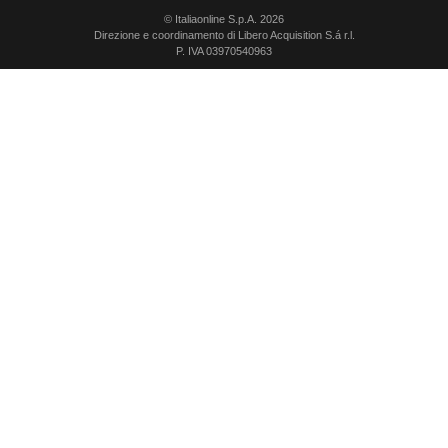
© Italiaonline S.p.A. 2026
Direzione e coordinamento di Libero Acquisition S.á r.l.
P. IVA 03970540963