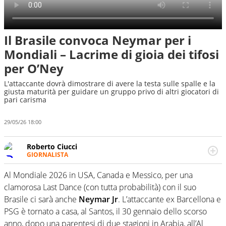
Il Brasile convoca Neymar per i
Mondiali – Lacrime di gioia dei tifosi
per O’Ney
L'attaccante dovrà dimostrare di avere la testa sulle spalle e la
giusta maturità per guidare un gruppo privo di altri giocatori di
pari carisma
29/05/26 18:00
Roberto Ciucci
GIORNALISTA
Appassionato di sport, soprattutto calcio, basket e
motociclismo, divoro film come fossero noccioline. Ho una
Al Mondiale 2026 in USA, Canada e Messico, per una
assolutamente sana ossessione per le pellicole di
clamorosa Last Dance (con tutta probabilità) con il suo
Quentin Tarantino. Nel tempo libero mi fingo musicista.
Brasile ci sarà anche
Neymar Jr
. L’attaccante ex Barcellona e
PSG è tornato a casa, al Santos, il 30 gennaio dello scorso
anno, dopo una parentesi di due stagioni in Arabia, all’Al