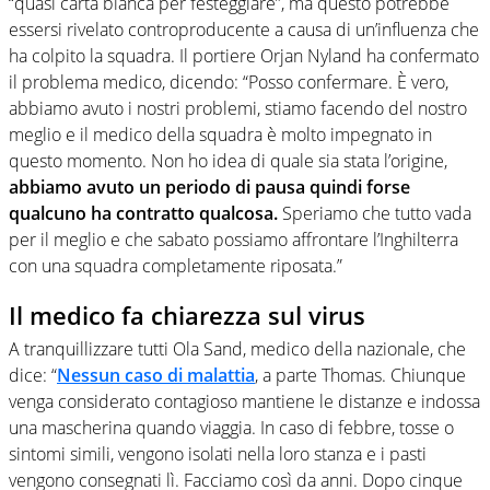
“quasi carta bianca per festeggiare”, ma questo potrebbe
essersi rivelato controproducente a causa di un’influenza che
ha colpito la squadra. Il portiere Orjan Nyland ha confermato
il problema medico, dicendo: “Posso confermare. È vero,
abbiamo avuto i nostri problemi, stiamo facendo del nostro
meglio e il medico della squadra è molto impegnato in
questo momento. Non ho idea di quale sia stata l’origine,
abbiamo avuto un periodo di pausa quindi forse
qualcuno ha contratto qualcosa.
Speriamo che tutto vada
per il meglio e che sabato possiamo affrontare l’Inghilterra
con una squadra completamente riposata.”
Il medico fa chiarezza sul virus
A tranquillizzare tutti Ola Sand, medico della nazionale, che
dice: “
Nessun caso di malattia
, a parte Thomas. Chiunque
venga considerato contagioso mantiene le distanze e indossa
una mascherina quando viaggia. In caso di febbre, tosse o
sintomi simili, vengono isolati nella loro stanza e i pasti
vengono consegnati lì. Facciamo così da anni. Dopo cinque