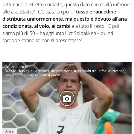
settimane di stretto contatto, questo dato è in realtà inferiore
alle aspettative”. C’è stata un po’ di
tosse e raucedine
distribuita uniformemente, ma questo è dovuto all’aria
condizionata, al volo, ai cambi
e a tutto il resto: “E poi
siamo più di 50 – ha aggiunto il ct Solbakken – quindi
sarebbe strano se non si presentasse”.
Brasile-Norvegia: lacrime e disperazione sugli spalti tra i tifosi auriverde,
Haaland fa piangere tutto il paese
Ansa