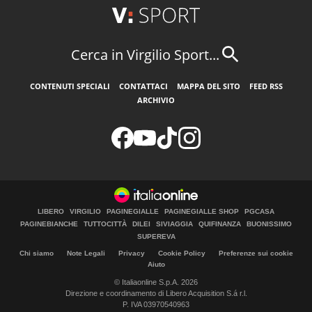
Cerca in Virgilio Sport...
CONTENUTI SPECIALI
CONTATTACI
MAPPA DEL SITO
FEED RSS
ARCHIVIO
LIBERO
VIRGILIO
PAGINEGIALLE
PAGINEGIALLE SHOP
PGCASA
PAGINEBIANCHE
TUTTOCITTÀ
DILEI
SIVIAGGIA
QUIFINANZA
BUONISSIMO
SUPEREVA
Chi siamo
Note Legali
Privacy
Cookie Policy
Preferenze sui cookie
Aiuto
© Italiaonline S.p.A. 2026
Direzione e coordinamento di Libero Acquisition S.á r.l.
P. IVA 03970540963