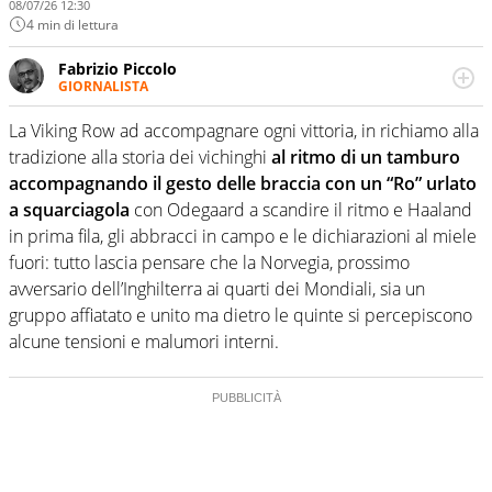
08/07/26 12:30
4 min di lettura
Fabrizio Piccolo
GIORNALISTA
Nella sua carriera ha seguito numerose manifestazioni
sportive e collaborato con agenzie e testate. Esperienza,
La Viking Row ad accompagnare ogni vittoria, in richiamo alla
competenza, conoscenza e memoria storica. Si occupa
tradizione alla storia dei vichinghi
al ritmo di un tamburo
prevalentemente di calcio
accompagnando il gesto delle braccia con un “Ro” urlato
a squarciagola
con Odegaard a scandire il ritmo e Haaland
in prima fila, gli abbracci in campo e le dichiarazioni al miele
fuori: tutto lascia pensare che la Norvegia, prossimo
avversario dell’Inghilterra ai quarti dei Mondiali, sia un
gruppo affiatato e unito ma dietro le quinte si percepiscono
alcune tensioni e malumori interni.