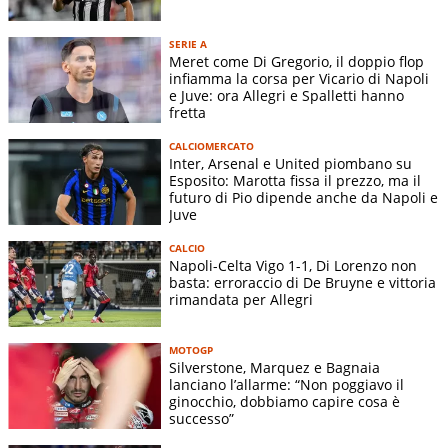
SERIE A
Meret come Di Gregorio, il doppio flop
infiamma la corsa per Vicario di Napoli
e Juve: ora Allegri e Spalletti hanno
fretta
CALCIOMERCATO
Inter, Arsenal e United piombano su
Esposito: Marotta fissa il prezzo, ma il
futuro di Pio dipende anche da Napoli e
Juve
CALCIO
Napoli-Celta Vigo 1-1, Di Lorenzo non
basta: erroraccio di De Bruyne e vittoria
rimandata per Allegri
MOTOGP
Silverstone, Marquez e Bagnaia
lanciano l’allarme: “Non poggiavo il
ginocchio, dobbiamo capire cosa è
successo”