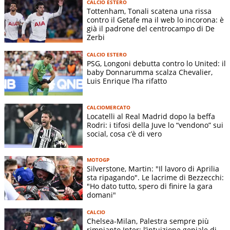
CALCIO ESTERO
Tottenham, Tonali scatena una rissa
contro il Getafe ma il web lo incorona: è
già il padrone del centrocampo di De
Zerbi
CALCIO ESTERO
PSG, Longoni debutta contro lo United: il
baby Donnarumma scalza Chevalier,
Luis Enrique l’ha rifatto
CALCIOMERCATO
Locatelli al Real Madrid dopo la beffa
Rodri: i tifosi della Juve lo “vendono” sui
social, cosa c’è di vero
MOTOGP
Silverstone, Martin: "Il lavoro di Aprilia
sta ripagando". Le lacrime di Bezzecchi:
"Ho dato tutto, spero di finire la gara
domani"
CALCIO
Chelsea-Milan, Palestra sempre più
rimpianto Inter: l’intuizione geniale di