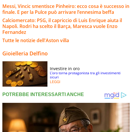
Messi, Vincic smentisce Pinheiro: ecco cosa è successo in
finale. E per la Pulce può arrivare l’ennesima beffa
Calciomercato: PSG, il capriccio di Luis Enrique aiuta il
Napoli. Rodri ha scelto il Barça, Maresca vuole Enzo
Fernandez
Tutte le notizie dell'Aston villa
Gioielleria Delfino
Investire in oro
L’oro torna protagonista tra gli investimenti
sicuri
LEGGI