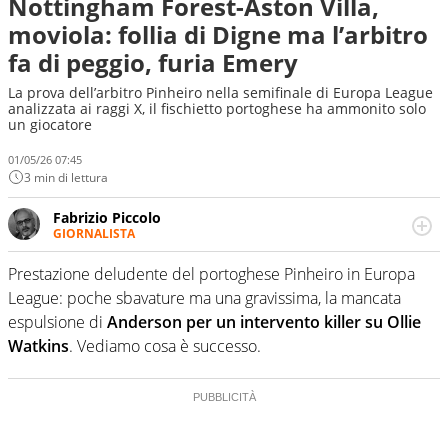
Nottingham Forest-Aston Villa,
moviola: follia di Digne ma l’arbitro
fa di peggio, furia Emery
La prova dell’arbitro Pinheiro nella semifinale di Europa League
analizzata ai raggi X, il fischietto portoghese ha ammonito solo
un giocatore
01/05/26 07:45
3 min di lettura
Fabrizio Piccolo
GIORNALISTA
Nella sua carriera ha seguito numerose manifestazioni
sportive e collaborato con agenzie e testate. Esperienza,
Prestazione deludente del portoghese Pinheiro in Europa
competenza, conoscenza e memoria storica. Si occupa
League: poche sbavature ma una gravissima, la mancata
prevalentemente di calcio
espulsione di
Anderson per un intervento killer su Ollie
Watkins
. Vediamo cosa è successo.