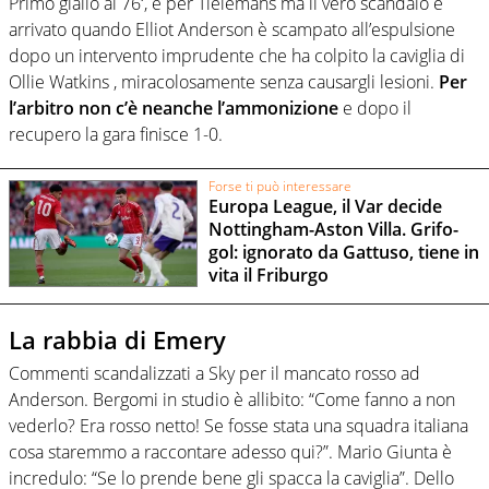
Primo giallo al 76′, è per Tielemans ma il vero scandalo è
arrivato quando Elliot Anderson è scampato all’espulsione
dopo un intervento imprudente che ha colpito la caviglia di
Ollie Watkins , miracolosamente senza causargli lesioni.
Per
l’arbitro non c’è neanche l’ammonizione
e dopo il
recupero la gara finisce 1-0.
Forse ti può interessare
Europa League, il Var decide
Nottingham-Aston Villa. Grifo-
gol: ignorato da Gattuso, tiene in
vita il Friburgo
La rabbia di Emery
Commenti scandalizzati a Sky per il mancato rosso ad
Anderson. Bergomi in studio è allibito: “Come fanno a non
vederlo? Era rosso netto! Se fosse stata una squadra italiana
cosa staremmo a raccontare adesso qui?”. Mario Giunta è
incredulo: “Se lo prende bene gli spacca la caviglia”. Dello