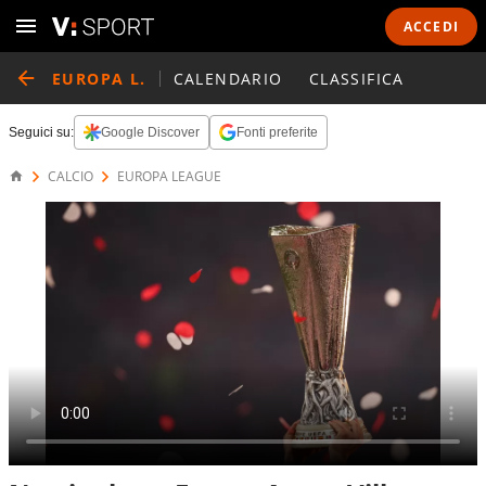
ACCEDI
EUROPA L.
CALENDARIO
CLASSIFICA
Seguici su:
Google Discover
Fonti preferite
CALCIO
EUROPA LEAGUE