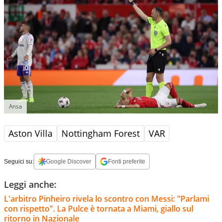
Ansa
Aston Villa
Nottingham Forest
VAR
Seguici su:
Google Discover
Fonti preferite
Leggi anche:
L'arbitro Pinheiro rivela lo scontro con Messi: "Parlami
con rispetto". La Pulce è tornata a Miami, giallo sul
ritorno in Nazionale