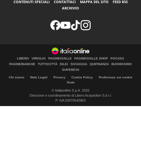
CONTENUTI SPECIALI
CONTATTACI
MAPPA DEL SITO
FEED RSS
ARCHIVIO
LIBERO
VIRGILIO
PAGINEGIALLE
PAGINEGIALLE SHOP
PGCASA
PAGINEBIANCHE
TUTTOCITTÀ
DILEI
SIVIAGGIA
QUIFINANZA
BUONISSIMO
SUPEREVA
Chi siamo
Note Legali
Privacy
Cookie Policy
Preferenze sui cookie
Aiuto
© Italiaonline S.p.A. 2026
Direzione e coordinamento di Libero Acquisition S.á r.l.
P. IVA 03970540963