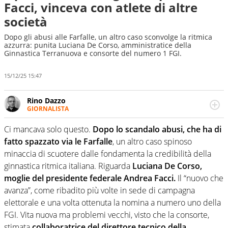
Facci, vinceva con atlete di altre
società
Dopo gli abusi alle Farfalle, un altro caso sconvolge la ritmica
azzurra: punita Luciana De Corso, amministratice della
Ginnastica Terranuova e consorte del numero 1 FGI.
15/12/25 15:47
Rino Dazzo
GIORNALISTA
Se mai ci fosse modo di traslare il glossario del calcio in
una nicchia di esperti, lui ne farebbe parte. Non si perde
Ci mancava solo questo.
Dopo lo scandalo abusi, che ha di
una svista arbitrale né gli umori social del mondo delle
fatto spazzato via le Farfalle
, un altro caso spinoso
curve
minaccia di scuotere dalle fondamenta la credibilità della
ginnastica ritmica italiana. Riguarda
Luciana De Corso,
moglie del presidente federale Andrea Facci.
Il “nuovo che
avanza”, come ribadito più volte in sede di campagna
elettorale e una volta ottenuta la nomina a numero uno della
FGI. Vita nuova ma problemi vecchi, visto che la consorte,
stimata
collaboratrice del direttore tecnico della