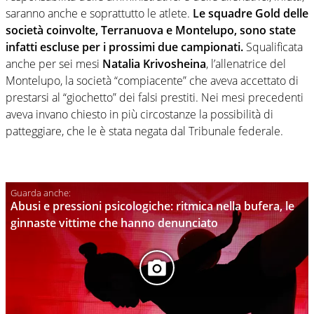
saranno anche e soprattutto le atlete.
Le squadre Gold delle
società coinvolte, Terranuova e Montelupo, sono state
infatti escluse per i prossimi due campionati.
Squalificata
anche per sei mesi
Natalia Krivosheina
, l’allenatrice del
Montelupo, la società “compiacente” che aveva accettato di
prestarsi al “giochetto” dei falsi prestiti. Nei mesi precedenti
aveva invano chiesto in più circostanze la possibilità di
patteggiare, che le è stata negata dal Tribunale federale.
Abusi e pressioni psicologiche: ritmica nella bufera, le
ginnaste vittime che hanno denunciato