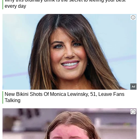
Vladimir Aceti, Edoardo Scotti,
Luca Sito, Alice Mangione,
staffetta 4×400
MX
Anna Polinari, Giancarla
Trevisan
Riserve: Lorenzo Benati (4×400 mista), Samuele Ceccarelli
(4×100) Andrea Cosi (marcia), Chiara Melon (4×100), Linda
Olivieri (400 ostacoli), Marta Zenoni (1500 metri).