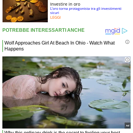
Chituru Ali, Fausto Desalu,
Investire in oro
Marcell Jacobs, Matteo
L’oro torna protagonista tra gli investimenti
Melluzzo, Lorenzo Patta,
staffetta 4X100
M
sicuri
LEGGI
Roberto Rigali, Lorenzo
Simonelli, Filippo Tortu.
Vladimir Aceti, Lapo
Bianciardi, Brayan Lopez,
Riccardo Meli, Davide Re,
staffetta 4X400
M
Edoardo Scotti, Alessandro
Sibilio, Luca Sito
nna Bongiorni, Arianna De
Masi, Zaynab Dosso, Gloria
staffetta 4X100
F
Hooper, Dalia Kaddari, Alessia
Pavese, Irene Siragusa
Ilaria Accame, Alessandra
Bonora, Rebecca Borga,
Ayomide Folorunso,
Fatoumata Kabo, Alice
staffetta 4×400
F
Mangione, Anna Polinari,
Giancarla Trevisan, Virginia
Troiani