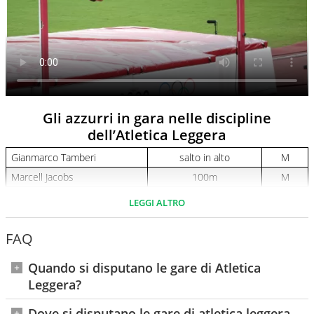
Gli azzurri in gara nelle discipline
dell’Atletica Leggera
Gianmarco Tamberi
salto in alto
M
Marcell Jacobs
100m
M
Chituru Ali
100m
M
LEGGI ALTRO
Lorenzo Simonelli
110m ostacoli
M
FAQ
Filippo Tortu
200 m
M
Fausto Desalu
200m
M
Quando si disputano le gare di Atletica
Diego Aldo Pettorossi
200m
M
Leggera?
Zaynab Dosso
100m e 4×100
F
Dall'1 all'11 di agosto
Dove si disputano le gare di atletica leggera