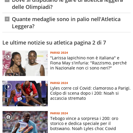
Anna Bongiorni
200m
F
delle Olimpiadi?
Dalia Kaddari
200m
F
Allo Stade de France si disputano tutte le gare sulla pista
Luca Sito
400 m
M
Quante medaglie sono in palio nell'Atletica
d'atletica, i salti e i lanci.
Davide Re
400m
M
Leggera?
La maratona invece inizia all'Hotel de la Ville e termina
Alice Mangione
400m
F
Sono in palio complessivamente 48 medaglie: 23
all'Hotel des Invalides.
maschili, 23 femminili e 2 miste
Le ultime notizie su atletica pagina 2 di 7
La marcia al Pont d'Iena
Alessandro Sibilio
400m ostacoli
M
Ayomide Folorunso
400m ostacoli e 4×400
F
PARIGI 2024
"Larissa Iapichino non è italiana" e
Alice Muraro
400m ostacoli
F
Fiona May s'infuria: "Razzismo, perché
Rebecca Sartori
400m ostacoli
F
in Nazionale non ci sono neri?"
Catalin Tecuceanu
800m
M
Simone Barontini
800m
M
PARIGI 2024
Lyles corre col Covid: clamoroso a Parigi.
Elena Bellò
800m
F
Colpo di scena dopo i 200: Noah si
accascia stremato
Eloisa Coiro
800m
F
Pietro Arese
1500m
M
PARIGI 2024
Ossama Meslek
1500m
M
Tebogo vince a sorpresa i 200: oro
storico e dedica speciale per il
Federico Riva
1500m
M
botswano. Noah Lyles choc Covid