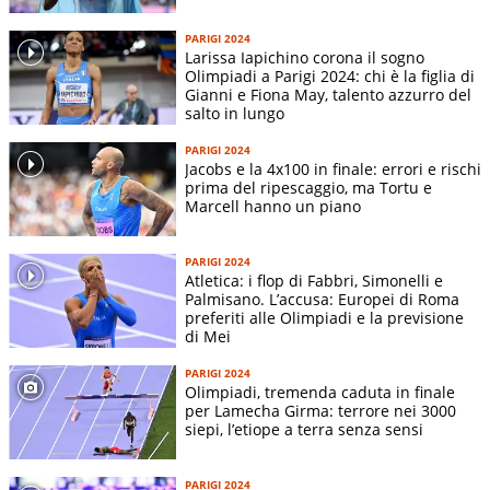
Ludovica Cavalli
1500m
F
Federica Del Buono
1500m e 5000m
F
PARIGI 2024
Larissa Iapichino corona il sogno
Yassin Bouih
3000 siepi
M
Olimpiadi a Parigi 2024: chi è la figlia di
Osama Zoghlami
3000 siepi
M
Gianni e Fiona May, talento azzurro del
salto in lungo
Nadia Battocletti
5000m e 10000m
F
PARIGI 2024
Sveva Gerevini
Eptathlon
F
Jacobs e la 4x100 in finale: errori e rischi
Valentina Trapletti
marcia
F
prima del ripescaggio, ma Tortu e
Marcell hanno un piano
Antonella Palmisano
marcia
F
Eleonora Giorgi
marcia
F
PARIGI 2024
Massimo Stano
marcia 20 km
M
Atletica: i flop di Fabbri, Simonelli e
Palmisano. L’accusa: Europei di Roma
Francesco Fortunato
marcia 20 km
M
preferiti alle Olimpiadi e la previsione
di Mei
Riccardo Orsoni
marcia 20 km
M
Giovanna Epis
maratona
F
PARIGI 2024
Olimpiadi, tremenda caduta in finale
Sofiia Yaremchuk
maratona
F
per Lamecha Girma: terrore nei 3000
siepi, l’etiope a terra senza sensi
Yeman Crippa
maratona
M
Eyob Faniel
maratona
M
PARIGI 2024