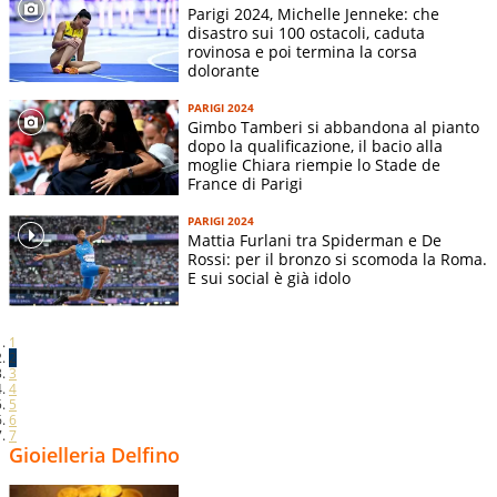
Daniele Meucci
maratona
M
Parigi 2024, Michelle Jenneke: che
Andy Diaz
salto triplo
M
disastro sui 100 ostacoli, caduta
rovinosa e poi termina la corsa
Andrea Dellavalle
salto triplo
M
dolorante
Emmanuel Ihemeje
salto triplo
M
PARIGI 2024
Ottavia Cestonaro
salto triplo
F
Gimbo Tamberi si abbandona al pianto
dopo la qualificazione, il bacio alla
Dariya Derkach
salto triplo
F
moglie Chiara riempie lo Stade de
France di Parigi
Mattia Furlani
salto in lungo
M
Larissa Iapichino
salto in lungo
F
PARIGI 2024
Mattia Furlani tra Spiderman e De
Claudio Stecchi
salto con l’asta
M
Rossi: per il bronzo si scomoda la Roma.
E sui social è già idolo
Roberta Bruni
salto con l’asta
F
Elisa Molinarolo
salto con l’asta
F
Stefano Sottile
salto in alto
M
1
2
Leonardo Fabbri
getto del peso
M
3
4
Zane Weir
getto del peso
M
5
6
Daisy Osakue
lancio del disco
F
7
Gioielleria Delfino
Sara Fantini
lancio del martello
F