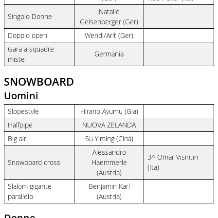
Natalie
Singolo Donne
Geisenberger (Ger)
Doppio open
Wendl/Arlt (Ger)
Gara a squadre
Germania
miste
SNOWBOARD
Uomini
Slopestyle
Hirano Ayumu (Gia)
Halfpipe
NUOVA ZELANDA
Big air
Su Yiming (Cina)
Alessandro
3^ Omar Visintin
Snowboard cross
Haemmerle
(Ita)
(Austria)
Slalom gigante
Benjamin Karl
parallelo
(Austria)
Donne