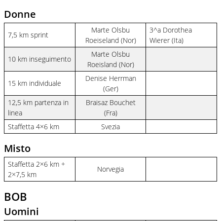
Donne
Marte Olsbu
3^a Dorothea
7,5 km sprint
Roeiseland (Nor)
Wierer (Ita)
Marte Olsbu
10 km inseguimento
Roeisland (Nor)
Denise Herrman
15 km individuale
(Ger)
12,5 km partenza in
Braisaz Bouchet
linea
(Fra)
Staffetta 4×6 km
Svezia
Misto
Staffetta 2×6 km +
Norvegia
2×7,5 km
BOB
Uomini