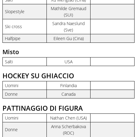
Mathilde Gremaud
Slopestyle
(SUI)
Sandra Naeslund
Ski cross
(Sve)
Halfpipe
Eileen Gu (Cina)
Misto
Salti
USA
HOCKEY SU GHIACCIO
Uomini
Finlandia
Donne
Canada
PATTINAGGIO DI FIGURA
Uomini
Nathan Chen (USA)
Anna Scherbakova
Donne
(ROC)