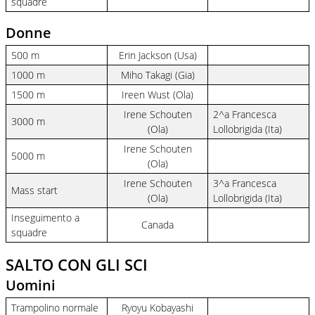
squadre
Donne
500 m
Erin Jackson (Usa)
1000 m
Miho Takagi (Gia)
1500 m
Ireen Wust (Ola)
Irene Schouten
2^a Francesca
3000 m
(Ola)
Lollobrigida (Ita)
Irene Schouten
5000 m
(Ola)
Irene Schouten
3^a Francesca
Mass start
(Ola)
Lollobrigida (Ita)
Inseguimento a
Canada
squadre
SALTO CON GLI SCI
Uomini
Trampolino normale
Ryoyu Kobayashi