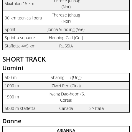
Therese Johaug
Skiathlon 15 km
(Nor)
Therese Johaug
30 km tecnica libera
(Nor)
Sprint
Jonna Sundling (Sve)
Sprint a squadre
Henning-Carl (Ger)
Staffetta 4×5 km
RUSSIA
SHORT TRACK
Uomini
500 m
Shaong Liu (Ung)
1000 m
Ziwei Ren (Cina)
Hwang Dae-heon (S.
1500 m
Corea)
5000 m staffetta
Canada
3^ Italia
Donne
ARIANNA