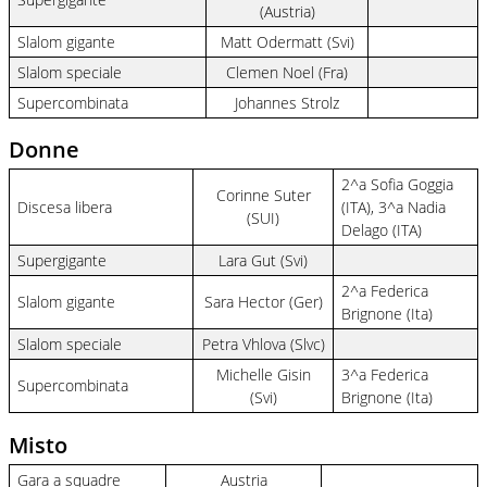
(Austria)
Slalom gigante
Matt Odermatt (Svi)
Slalom speciale
Clemen Noel (Fra)
Supercombinata
Johannes Strolz
Donne
2^a Sofia Goggia
Corinne Suter
Discesa libera
(ITA), 3^a Nadia
(SUI)
Delago (ITA)
Supergigante
Lara Gut (Svi)
2^a Federica
Slalom gigante
Sara Hector (Ger)
Brignone (Ita)
Slalom speciale
Petra Vhlova (Slvc)
Michelle Gisin
3^a Federica
Supercombinata
(Svi)
Brignone (Ita)
Misto
Gara a squadre
Austria