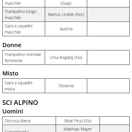
maschile
(Giap)
Trampolino lungo
Marius Lindvik (Nor)
maschile
Gara a squadre
Austria
maschile
Donne
Trampolino normale
Ursa Bogataj (Slo)
femminile
Misto
Gara a squadre
Slovenia
mista
SCI ALPINO
Uomini
Discesa libera
Beat Feuz (Svi)
Matthias Mayer
Supergigante