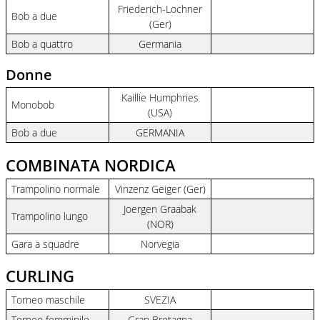
Friederich-Lochner
Bob a due
(Ger)
Bob a quattro
Germania
Donne
Kaillie Humphries
Monobob
(USA)
Bob a due
GERMANIA
COMBINATA NORDICA
Trampolino normale
Vinzenz Geiger (Ger)
Joergen Graabak
Trampolino lungo
(NOR)
Gara a squadre
Norvegia
CURLING
Torneo maschile
SVEZIA
Torneo femminile
Gran Bretagna