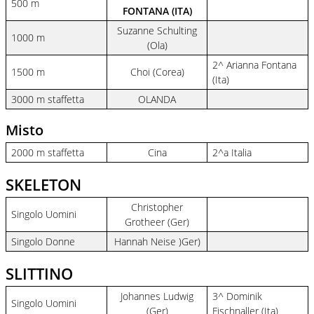
500 m
FONTANA (ITA)
Suzanne Schulting
1000 m
(Ola)
2^ Arianna Fontana
1500 m
Choi (Corea)
(Ita)
3000 m staffetta
OLANDA
Misto
2000 m staffetta
Cina
2^a Italia
SKELETON
Christopher
Singolo Uomini
Grotheer (Ger)
Singolo Donne
Hannah Neise )Ger)
SLITTINO
Johannes Ludwig
3^ Dominik
Singolo Uomini
(Ger)
Fischnaller (Ita)