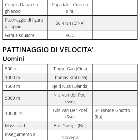
Coppie Danza su
Papadakis-Cizeron
ghiaccio
(Fra)
Pattinaggio di figura
Sui-Han (CINA)
a coppie
Gara a squadre
ROC
PATTINAGGIO DI VELOCITA’
Uomini
500 m
Tingyu Gao (Cina)
1000 m
Thomas Krol (Ola)
1500 m
Kjeld Nuis (Olanda)
Nils Van der Poel
5000 m
(Sve)
Nils Van Der Poel
3^ Davide Ghiotto
10000 m
(Sve)
(Ita)
Mass start
Bart Swings (Bel)
Inseguimento a
Norvegia