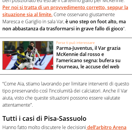
ben posizionato ed estrae il cartellino giallo per McKennie.
Per noi si tratta di un provvedimento corretto, seppur la
situazione sia al limite.
Come osservano giustamente
Maresca e Gariglio in sala Var,
è uno step on foot alto, ma
non abbastanza da trasformarsi in grave fallo di gioco
“.
Forse ti può interessare
Parma-Juventus, il Var grazia
McKennie dal rosso e
l’americano segna: bufera su
Fourneau, le accuse del web
“Come Aia, stiamo lavorando per limitare interventi di questo
tipo preservando così l’incolumità dei calciatori. Anche il Var
aiuta, visto che queste situazioni possono essere valutate
attentamente”.
Tutti i casi di Pisa-Sassuolo
Hanno fatto molto discutere le decisioni
dell’arbitro Arena