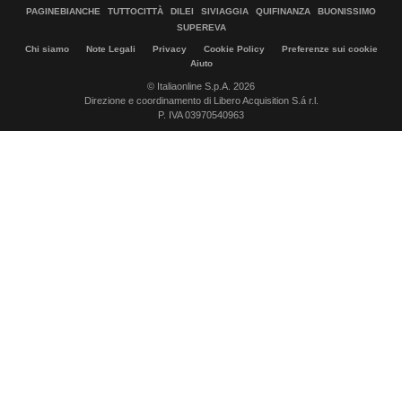
PAGINEBIANCHE
TUTTOCITTÀ
DILEI
SIVIAGGIA
QUIFINANZA
BUONISSIMO
SUPEREVA
Chi siamo
Note Legali
Privacy
Cookie Policy
Preferenze sui cookie
Aiuto
© Italiaonline S.p.A. 2026
Direzione e coordinamento di Libero Acquisition S.á r.l.
P. IVA 03970540963