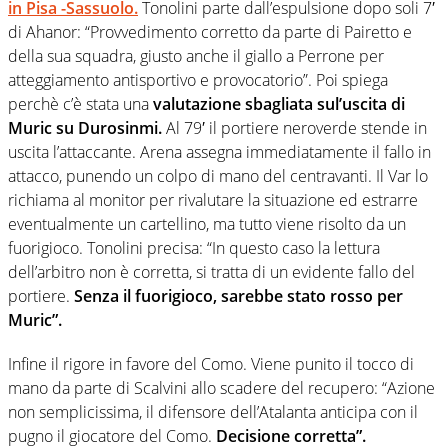
in Pisa -Sassuolo.
Tonolini parte dall’espulsione dopo soli 7′
di Ahanor: “Provvedimento corretto da parte di Pairetto e
della sua squadra, giusto anche il giallo a Perrone per
atteggiamento antisportivo e provocatorio”. Poi spiega
perchè c’è stata una
valutazione sbagliata sul’uscita di
Muric su Durosinmi.
Al 79′ il portiere neroverde stende in
uscita l’attaccante. Arena assegna immediatamente il fallo in
attacco, punendo un colpo di mano del centravanti. Il Var lo
richiama al monitor per rivalutare la situazione ed estrarre
eventualmente un cartellino, ma tutto viene risolto da un
fuorigioco. Tonolini precisa: “In questo caso la lettura
dell’arbitro non è corretta, si tratta di un evidente fallo del
portiere.
Senza il fuorigioco, sarebbe stato rosso per
Muric”.
Infine il rigore in favore del Como. Viene punito il tocco di
mano da parte di Scalvini allo scadere del recupero: “Azione
non semplicissima, il difensore dell’Atalanta anticipa con il
pugno il giocatore del Como.
Decisione corretta”.