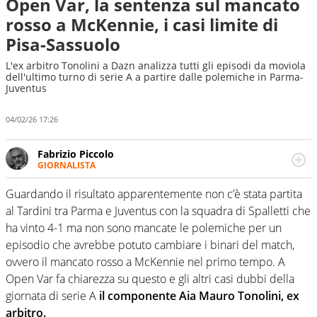
Open Var, la sentenza sul mancato
rosso a McKennie, i casi limite di
Pisa-Sassuolo
L'ex arbitro Tonolini a Dazn analizza tutti gli episodi da moviola
dell'ultimo turno di serie A a partire dalle polemiche in Parma-
Juventus
04/02/26 17:26
Fabrizio Piccolo
GIORNALISTA
Nella sua carriera ha seguito numerose manifestazioni
sportive e collaborato con agenzie e testate. Esperienza,
Guardando il risultato apparentemente non c’è stata partita
competenza, conoscenza e memoria storica. Si occupa
al Tardini tra Parma e Juventus con la squadra di Spalletti che
prevalentemente di calcio
ha vinto 4-1 ma non sono mancate le polemiche per un
episodio che avrebbe potuto cambiare i binari del match,
ovvero il mancato rosso a McKennie nel primo tempo. A
Open Var fa chiarezza su questo e gli altri casi dubbi della
giornata di serie A
il componente Aia Mauro Tonolini, ex
arbitro.