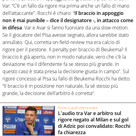
Var: “C’è un fallo da rigore ma prima anche un fallo di mano
dell’attaccante”. Rocchi è chiaro: “
Il braccio in appoggio
non è mai punibile – dice il designatore -, in attacco come
in difesa
. Var e Avar si fanno fuorviare da una slow-motion.
Se il giocatore del Pisa avesse segnato, allora sarebbe stato
annullato. Qui, corretta on-field-review ma era calcio di
rigore per il pestone. Il penalty per braccio di Beukema? Il
braccio è già aperto, non in modo naturale, vero che c’è la
deviazione ma il difendente fa se stesso più grande. In
questo caso è stata presa la decisione giusta in campo”. Sul
rigore concesso al Pisa su fallo di Beukema Rocchi ha detto:
“Il braccio è in posizione non naturale, fa sé stesso più
grande, la decisione dell’arbitro è corretta“.
Forse ti può interessare
L'audio tra Var e arbitro sul
rigore negato al Milan e sul gol
di Adzic poi convalidato: Rocchi
fa chiarezza