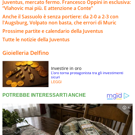
Juventus, mercato fermo. Francesco Oppini in esclusiva:
“Vlahovic mai più. E attenzione a Conte”
Anche il Sassuolo è senza portiere: da 2-0 a 2-3 con
l'Augsburg, Volpato non basta, che errori di Muric
Prossime partite e calendario della Juventus
Tutte le notizie della Juventus
Gioielleria Delfino
Investire in oro
L’oro torna protagonista tra gli investimenti
sicuri
LEGGI