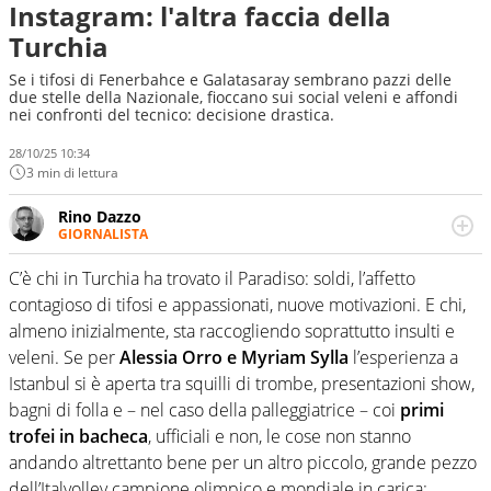
Instagram: l'altra faccia della
Turchia
Se i tifosi di Fenerbahce e Galatasaray sembrano pazzi delle
due stelle della Nazionale, fioccano sui social veleni e affondi
nei confronti del tecnico: decisione drastica.
28/10/25 10:34
3 min di lettura
Rino Dazzo
GIORNALISTA
Se mai ci fosse modo di traslare il glossario del calcio in
una nicchia di esperti, lui ne farebbe parte. Non si perde
C’è chi in Turchia ha trovato il Paradiso: soldi, l’affetto
una svista arbitrale né gli umori social del mondo delle
contagioso di tifosi e appassionati, nuove motivazioni. E chi,
curve
almeno inizialmente, sta raccogliendo soprattutto insulti e
veleni. Se per
Alessia Orro e Myriam Sylla
l’esperienza a
Istanbul si è aperta tra squilli di trombe, presentazioni show,
bagni di folla e – nel caso della palleggiatrice – coi
primi
trofei in bacheca
, ufficiali e non, le cose non stanno
andando altrettanto bene per un altro piccolo, grande pezzo
dell’Italvolley campione olimpico e mondiale in carica: