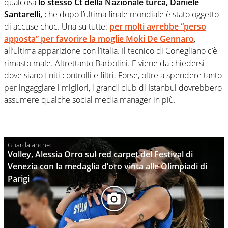
qualcosa
lo stesso Ct della Nazionale turca, Daniele
Santarelli,
che dopo l’ultima finale mondiale è stato oggetto
di accuse choc. Una su tutte:
per molti avrebbe “perso
apposta” per favorire la moglie Moki De Gennaro
,
all’ultima apparizione con l’Italia. Il tecnico di Conegliano c’è
rimasto male. Altrettanto Barbolini. E viene da chiedersi
dove siano finiti controlli e filtri. Forse, oltre a spendere tanto
per ingaggiare i migliori, i grandi club di Istanbul dovrebbero
assumere qualche social media manager in più.
Volley, Alessia Orro sul red carpet del Festival di
Venezia con la medaglia d’oro vinta alle Olimpiadi di
Parigi