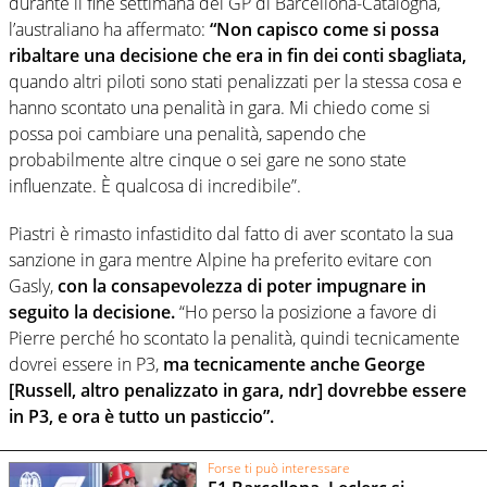
durante il fine settimana del GP di Barcellona-Catalogna,
l’australiano ha affermato:
“Non capisco come si possa
ribaltare una decisione che era in fin dei conti sbagliata,
quando altri piloti sono stati penalizzati per la stessa cosa e
hanno scontato una penalità in gara. Mi chiedo come si
possa poi cambiare una penalità, sapendo che
probabilmente altre cinque o sei gare ne sono state
influenzate. È qualcosa di incredibile”.
Piastri è rimasto infastidito dal fatto di aver scontato la sua
sanzione in gara mentre Alpine ha preferito evitare con
Gasly,
con la consapevolezza di poter impugnare in
seguito la decisione.
“Ho perso la posizione a favore di
Pierre perché ho scontato la penalità, quindi tecnicamente
dovrei essere in P3,
ma tecnicamente anche George
[Russell, altro penalizzato in gara, ndr] dovrebbe essere
in P3, e ora è tutto un pasticcio”.
Forse ti può interessare