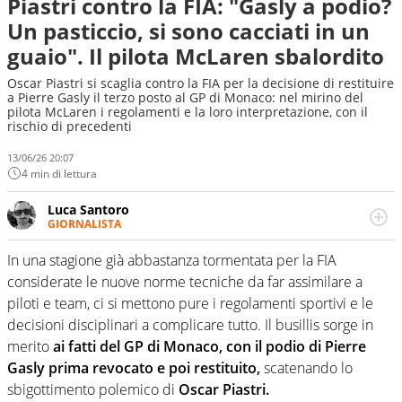
Piastri contro la FIA: "Gasly a podio?
Un pasticcio, si sono cacciati in un
guaio". Il pilota McLaren sbalordito
Oscar Piastri si scaglia contro la FIA per la decisione di restituire
a Pierre Gasly il terzo posto al GP di Monaco: nel mirino del
pilota McLaren i regolamenti e la loro interpretazione, con il
rischio di precedenti
13/06/26 20:07
4 min di lettura
Luca Santoro
GIORNALISTA
Esperto di Motorsport ma, più in generale, appassionato
di tutto ciò che sia Sport, anche senza il Motor. Dà il
In una stagione già abbastanza tormentata per la FIA
meglio di sé quando la strada fa largo alle due o alle
considerate le nuove norme tecniche da far assimilare a
quattro ruote
piloti e team, ci si mettono pure i regolamenti sportivi e le
decisioni disciplinari a complicare tutto. Il busillis sorge in
merito
ai fatti del GP di Monaco, con il podio di Pierre
Gasly prima revocato e poi restituito,
scatenando lo
sbigottimento polemico di
Oscar Piastri.