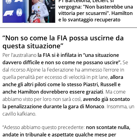
F1 Barcellona, Leclerc si
vergogna: "Non basterebbe una
vittoria per scusarmi". Hamilton
e lo svantaggio recuperato
“Non so come la FIA possa uscirne da
questa situazione”
Per l’australiano
la FIA si è infilata in “una situazione
davvero difficile e non so come ne possano uscire”.
Se
dal ricorso Alpine la Federazione ha ammesso l’errore in
quella penalità per eccesso di velocità in pit lane,
allora
anche gli altri piloti come lo stesso Piastri, Russell e
anche Hamilton dovrebbero essere graziati
. Ma come
abbiamo visto per loro non sarà così,
avendo già scontato
la penalizzazione durante la gara di Monaco
. Insomma, un
cavillo kafkiano.
“Adesso abbiamo questo precedente:
non scontate nulla,
andate in tribunale e aspettate qualche mese per