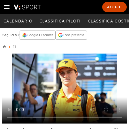
ACCEDI
CALENDARIO
CLASSIFICA PILOTI
CLASSIFICA COST
Seguici su:
Google Discover
Fonti preferite
F1