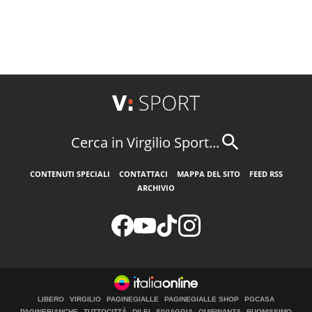
Cerca in Virgilio Sport...
CONTENUTI SPECIALI
CONTATTACI
MAPPA DEL SITO
FEED RSS
ARCHIVIO
LIBERO
VIRGILIO
PAGINEGIALLE
PAGINEGIALLE SHOP
PGCASA
PAGINEBIANCHE
TUTTOCITTÀ
DILEI
SIVIAGGIA
QUIFINANZA
BUONISSIMO