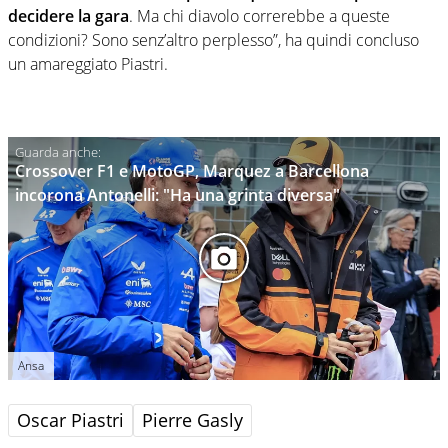
decidere la gara
. Ma chi diavolo correrebbe a queste
condizioni? Sono senz’altro perplesso”, ha quindi concluso
un amareggiato Piastri.
Crossover F1 e MotoGP, Marquez a Barcellona
incorona Antonelli: "Ha una grinta diversa"
Ansa
Oscar Piastri
Pierre Gasly