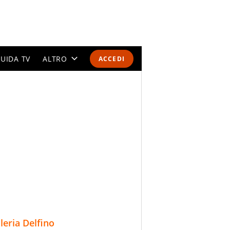
UIDA TV
ALTRO
ACCEDI
CALENDARI E CLASSIFICHE
ALTRI SPORT
MONDIALI 2026
OLIMPIADI
GOSSIP
LIFESTYLE
lleria Delfino