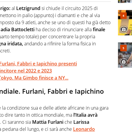
o a tutto campo, è il tuttologo di Virgilio Sport. Provate a
 di volley o di curling: ve ne farà innamorare
rigo:
al
Letzigrund
si chiude il circuito 2025 di
mettono in palio (appunto) i diamanti e che al via
posto da 9 atleti, anche se uno di questi ha già detto
adia Battocletti
ha deciso di rinunciare alla
finale
uarto tempo totale) per concentrare la propria
na iridata,
andando a rifinire la forma fisica in
creti.
Furlani, Fabbri e Iapichino presenti
incitore nel 2022 e 2023
Tokyo. Ma Gimbo finisce a NY...
diale. Furlani, Fabbri e Iapichino
la condizione sua e delle atlete africane in una gara
 dire tanto in ottica mondiale, ma
l’Italia avrà
. Ci saranno sia
Mattia Furlani
che
Larissa
lla pedana del lungo, e ci sarà anche
Leonardo