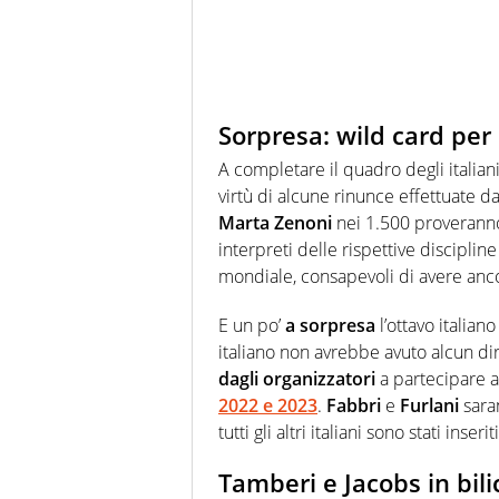
Sorpresa: wild card per 
A completare il quadro degli italian
virtù di alcune rinunce effettuate da 
Marta Zenoni
nei 1.500 proveranno 
interpreti delle rispettive discipline
mondiale, consapevoli di avere anco
E un po’
a
sorpresa
l’ottavo italian
italiano non avrebbe avuto alcun dir
dagli organizzatori
a partecipare al
2022 e 2023
.
Fabbri
e
Furlani
sara
tutti gli altri italiani sono stati ins
Tamberi e Jacobs in bil