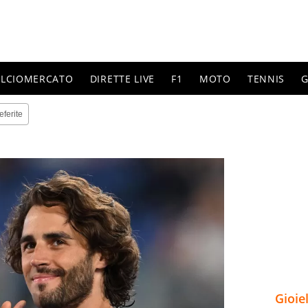
ALCIOMERCATO
DIRETTE LIVE
F1
MOTO
TENNIS
G
eferite
Gioie