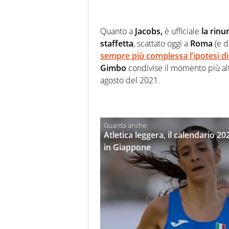
Quanto a
Jacobs,
è ufficiale
la rinu
staffetta
, scattato oggi a
Roma
(e d
sempre più complessa l’ipotesi d
Gimbo
condivise il momento più alto
agosto del 2021.
Atletica leggera, il calendario 2
in Giappone