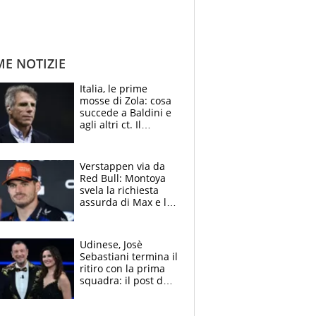
ME NOTIZIE
Italia, le prime
mosse di Zola: cosa
succede a Baldini e
agli altri ct. Il
Borussia tenta un
altro sgarbo agli
azzurri
Verstappen via da
Red Bull: Montoya
svela la richiesta
assurda di Max e lo
avverte: “Sicuro
Mercedes e
McLaren siano
Udinese, Josè
meglio?”
Sebastiani termina il
ritiro con la prima
squadra: il post del
figlio di Amadeus e
Sanremo sullo