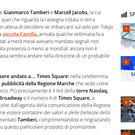
te
Gianmarco Tamberi
e
Marcell Jacobs,
la cui
SP
quel che riguarda la rassegna iridata in terra
in attesa di decidere se imbarcarsi sul volo per Tokyo
la
piccola Camilla
,
arrivata qualche settimana fa a
tati a metà mese avevano mandato segnali non
ulla presenza o meno ai mondiali ancora non è
passa sembra andare nella direzione di un probabile
ssere andato a… Times Square:
nella celeberrima
a
pubblicità della Regione Marche
che vede come
ico. Più precisamente è il led della
torre Nasdaq,
Broadway
e il numero 4 di
Times Square,
a
elte dall’agenzia della comunicazione della Regione
e essere portatore dei valori e delle bellezze della
mmentato
Tamberi,
complimentandosi e ringraziando
 su questo particolare prodotto di promozione.