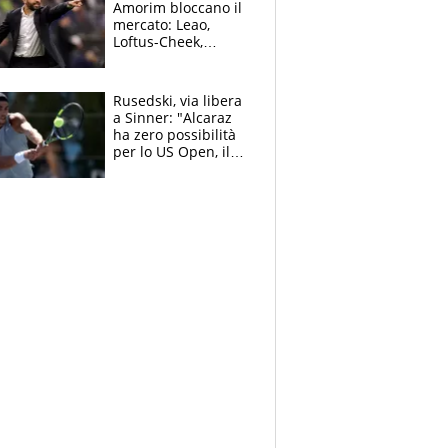
Amorim bloccano il
mercato: Leao,
Loftus-Cheek,
Estupinian e
Gimenez in bilico,
Soulè e Osorio nel
Rusedski, via libera
mirino
a Sinner: "Alcaraz
ha zero possibilità
per lo US Open, il
2026 forse è gà
finito per lui"