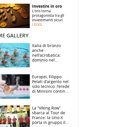
STORIE
Investire in oro
L’oro torna
SPECIALI
protagonista tra gli
investimenti sicuri
LEGGI
ESPERTI
ME GALLERY
CONTATTI
Italia di bronzo
anche
nell’acrobatica:
dominio nel
medagliere, ora
tocca a Ceccon, Curti
e compagni
Europei, Filippo
continuare
Pelati d’argento nel
solo tecnico: l’erede
di Minisini continua
a stupire, Los
Angeles è già nel
mirino
La “Viking Row”
sbarca al Tour de
France: la Uno-X
porta in gruppo il