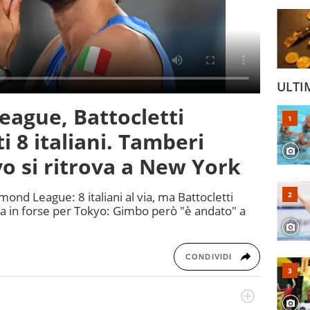
ULTI
eague, Battocletti
i 8 italiani. Tamberi
o si ritrova a New York
amond League: 8 italiani al via, ma Battocletti
ra in forse per Tokyo: Gimbo però "è andato" a
CONDIVIDI