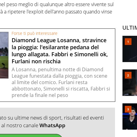
nel peso meglio di qualunque altro essere vivente sul
à a ripetere l’exploit dell’anno passato quando vinse
ULTI
Forse ti può interessare
Diamond League Losanna, stravince
la pioggia: l'esilarante pedana del
lungo allagata. Fabbri e Simonelli ok,
Furlani non rischia
A Losanna, penultima notte di Diamond
League funestata dalla pioggia, con scene
al limite del comico. Furlani resta
abbottonato, Simonelli si riscatta, Fabbri si
prende la finale nel peso
o su ultime news di sport, risultati ed eventi
ti al nostro canale
WhatsApp