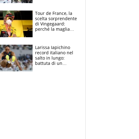
rito della Norvegia
di Haaland e
compagni
Tour de France, la
scelta sorprendente
di Vingegaard:
perché la maglia
gialla indossa la
mascherina, il
rischio da evitare
Larissa Iapichino
record italiano nel
salto in lungo:
battuta di un
centimetro mamma
Fiona May