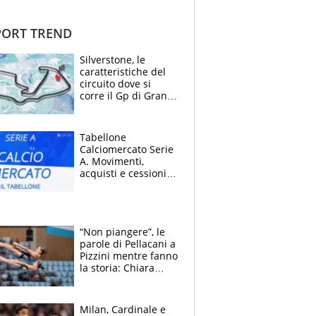
ORT TREND
Silverstone, le
caratteristiche del
circuito dove si
corre il Gp di Gran
Bretagna del
Motomondiale
Tabellone
Calciomercato Serie
A. Movimenti,
acquisti e cessioni:
estate 2026-27
“Non piangere”, le
parole di Pellacani a
Pizzini mentre fanno
la storia: Chiara
batte anche il
record di Ceccon
Milan, Cardinale e