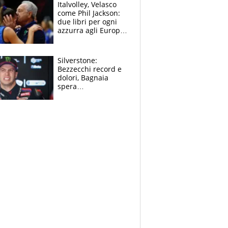
sfondo
Italvolley, Velasco
come Phil Jackson:
due libri per ogni
azzurra agli Europei.
Quello per Sylla è
“geniale”
Silverstone:
Bezzecchi record e
dolori, Bagnaia
spera
nell'antidolorifico,
Marquez si tira fuori
e vota Aprilia