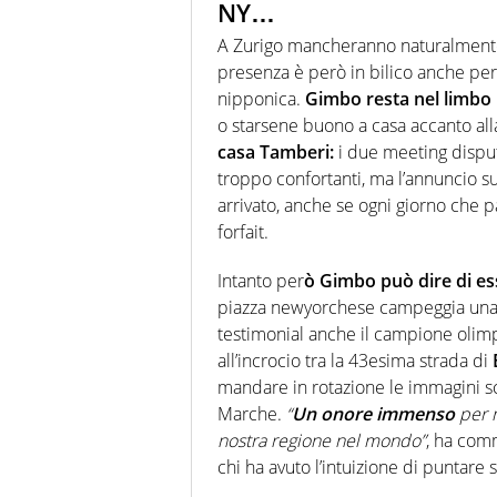
NY…
A Zurigo mancheranno naturalmen
presenza è però in bilico anche per 
nipponica.
Gimbo resta nel limbo
o starsene buono a casa accanto al
casa Tamberi:
i due meeting dispu
troppo confortanti, ma l’annuncio s
arrivato, anche se ogni giorno che 
forfait.
Intanto per
ò Gimbo può dire di e
piazza newyorchese campeggia un
testimonial anche il campione olimp
all’incrocio tra la 43esima strada di
mandare in rotazione le immagini sc
Marche.
“
Un onore immenso
per m
nostra regione nel mondo”
, ha co
chi ha avuto l’intuizione di puntare