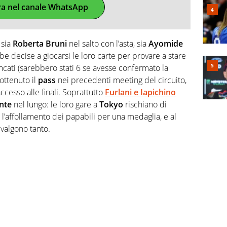
ra nel canale WhatsApp
 sia
Roberta Bruni
nel salto con l’asta, sia
Ayomide
e decise a giocarsi le loro carte per provare a stare
ncati (sarebbero stati 6 se avesse confermato la
ottenuto il
pass
nei precedenti meeting del circuito,
accesso alle finali. Soprattutto
Furlani e Iapichino
nte
nel lungo: le loro gare a
Tokyo
rischiano di
o l’affollamento dei papabili per una medaglia, e al
e valgono tanto.