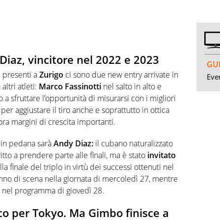
Diaz, vincitore nel 2022 e 2023
GUI
i presenti a
Zurigo
ci sono due new entry arrivate in
Even
altri atleti:
Marco Fassinotti
nel salto in alto e
a sfruttare l’opportunità di misurarsi con i migliori
 per aggiustare il tiro anche e soprattutto in ottica
ra margini di crescita importanti.
o in pedana sarà
Andy Diaz:
il cubano naturalizzato
itto a prendere parte alle finali, ma è stato
invitato
la finale del triplo in virtù dei successi ottenuti nel
nno di scena nella giornata di mercoledì 27, mentre
eriti nel programma di giovedì 28.
ico per Tokyo. Ma Gimbo finisce a