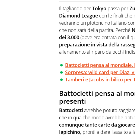
Giornalista (pubblicista) sportiv
chiedergli di boxe, di scherma,
Il tagliando per
Tokyo
passa per
Zu
Diamond League
con le finali che 
vedranno un plotoncino italiano com
che non sarà della partita. Perché
N
dei 3.000
(dove era entrata con il q
preparazione in vista della rasseg
allenamento al riparo da occhi indis
Battocletti pensa al mondiale. 
Sorpresa: wild card per Diaz, v
Tamberi e Jacobs in bilico per 
Battocletti pensa al mon
presenti
Battocletti
avrebbe potuto saggiare 
che in qualche modo avrebbe potuto
comunque tante carte da giocare
Iapichino,
pronti a dare l’assalto a