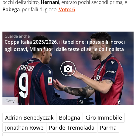
occhi dell’arbitro,
Hernani
, entrato pochi secondi prima, e
Pobega
, per falli di gioco.
Voto: 6
.
Coppa Italia 2025/2026, il tabellone: i possibili incroci
agli ottavi, Milan fuori dalle teste di serie da finalista
Getty
Adrian Benedyczak
Bologna
Ciro Immobile
Jonathan Rowe
Paride Tremolada
Parma