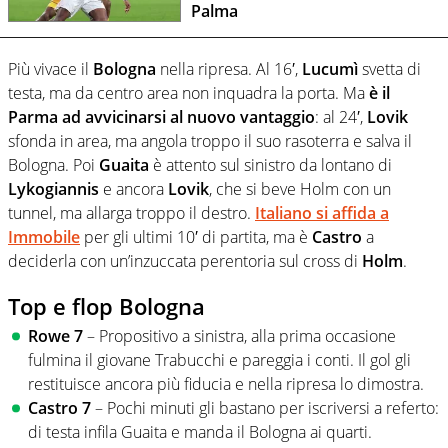
Palma
Più vivace il
Bologna
nella ripresa. Al 16′,
Lucumì
svetta di
testa, ma da centro area non inquadra la porta. Ma
è il
Parma ad avvicinarsi al nuovo vantaggio
: al 24′,
Lovik
sfonda in area, ma angola troppo il suo rasoterra e salva il
Bologna. Poi
Guaita
è attento sul sinistro da lontano di
Lykogiannis
e ancora
Lovik
, che si beve Holm con un
tunnel, ma allarga troppo il destro.
Italiano si affida a
Immobile
per gli ultimi 10′ di partita, ma è
Castro
a
deciderla con un’inzuccata perentoria sul cross di
Holm
.
Top e flop Bologna
Rowe 7
– Propositivo a sinistra, alla prima occasione
fulmina il giovane Trabucchi e pareggia i conti. Il gol gli
restituisce ancora più fiducia e nella ripresa lo dimostra.
Castro 7
– Pochi minuti gli bastano per iscriversi a referto:
di testa infila Guaita e manda il Bologna ai quarti.