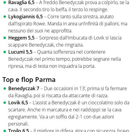
Ravaglia 6,5
– A freddo Benedyczak prova a colpirlo, se la
cava. Il secondo tiro lo beffa, il terzo lo respinge.
Lykogiannis 6,5
– Corre tanto sulla sinistra, aiutato
dall’ispirato Rowe. Manda in area un’infinità di palloni, ma
nessuno dei suoi ne approfitta.
Heggem 5,5
– Sorpreso dall’imbucata di Lovik si lascia
scappare Benedyczak, che ringrazia.
Lucumì 5,5
– Quanta sofferenza nel contenere
Benedyczak nel primo tempo, potrebbe segnare nella
ripresa, ma di testa non inquadra la porta.
Top e flop Parma
Benedyczak 7
– Due occasioni in 13’, prima si fa fermare
da Ravaglia, poi si riscatta da attaccante di razza.
Lovik 6,5
– L’assist a Benedyczak è un cioccolatino solo da
scartare. Anche in marcatura e nei raddoppi se la cava
egregiamente. Va a un soffio dal 2-1 con due azioni
personali.
Troilo 6,5
– Il migliore in difesa, gioca con sicurezza, bravo