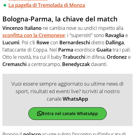
La pagella di Tremolada di Monza
Bologna-Parma, la chiave del match
Vincenzo Italiano
ne cambia nove su undici rispetto alla
sconfitta con la Cremonese
: i “superstiti” sono
Ravaglia
e
Lucumì
. Poi c’è
Rowe
con
Bernardeschi
dietro
Dallinga
,
l’attaccante di Coppa. Nel
Parma
esordisce
Guaita
tra i pali.
Otto le novità, tra cui il baby
Trabucchi
in difesa,
Ordonez
e
Cremaschi
a centrocampo,
Benedyczak
davanti.
Vuoi essere sempre aggiornato su ultime news di
sport, risultati ed eventi live? Iscriviti al nostro
canale
WhatsApp
Entra nel canale WhatsApp
Proprio il
polacco
scuote subito l’incontro sull’imbucata di