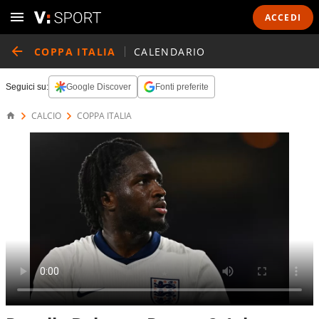
ACCEDI
COPPA ITALIA
CALENDARIO
Seguici su:
Google Discover
Fonti preferite
CALCIO
COPPA ITALIA