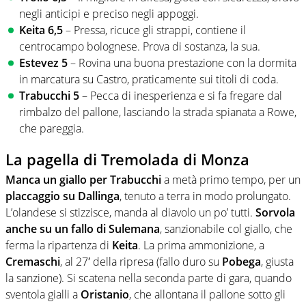
negli anticipi e preciso negli appoggi.
Keita 6,5
– Pressa, ricuce gli strappi, contiene il
centrocampo bolognese. Prova di sostanza, la sua.
Estevez 5
– Rovina una buona prestazione con la dormita
in marcatura su Castro, praticamente sui titoli di coda.
Trabucchi
5
– Pecca di inesperienza e si fa fregare dal
rimbalzo del pallone, lasciando la strada spianata a Rowe,
che pareggia.
La pagella di Tremolada di Monza
Manca un giallo per Trabucchi
a metà primo tempo, per un
placcaggio su Dallinga
, tenuto a terra in modo prolungato.
L’olandese si stizzisce, manda al diavolo un po’ tutti.
Sorvola
anche su un fallo di Sulemana
, sanzionabile col giallo, che
ferma la ripartenza di
Keita
. La prima ammonizione, a
Cremaschi
, al 27′ della ripresa (fallo duro su
Pobega
, giusta
la sanzione). Si scatena nella seconda parte di gara, quando
sventola gialli a
Oristanio
, che allontana il pallone sotto gli