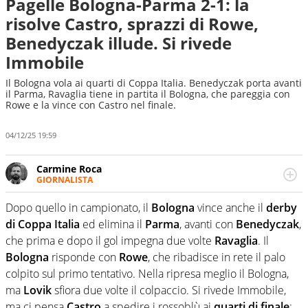
Pagelle Bologna-Parma 2-1: la
risolve Castro, sprazzi di Rowe,
Benedyczak illude. Si rivede
Immobile
Il Bologna vola ai quarti di Coppa Italia. Benedyczak porta avanti
il Parma, Ravaglia tiene in partita il Bologna, che pareggia con
Rowe e la vince con Castro nel finale.
04/12/25 19:59
Carmine Roca
GIORNALISTA
Giornalista pubblicista, appassionato di calcio in tutte le
sue sfaccettature, con una particolare predilezione per i
Dopo quello in campionato, il
Bologna
vince anche il
derby
campionati minori.
di Coppa Italia
ed elimina il
Parma
, avanti con
Benedyczak
,
che prima e dopo il gol impegna due volte
Ravaglia
. Il
Bologna
risponde con
Rowe
, che ribadisce in rete il palo
colpito sul primo tentativo. Nella ripresa meglio il Bologna,
ma
Lovik
sfiora due volte il colpaccio. Si rivede Immobile,
ma ci pensa
Castro
a spedire i rossoblù ai
quarti di finale
: