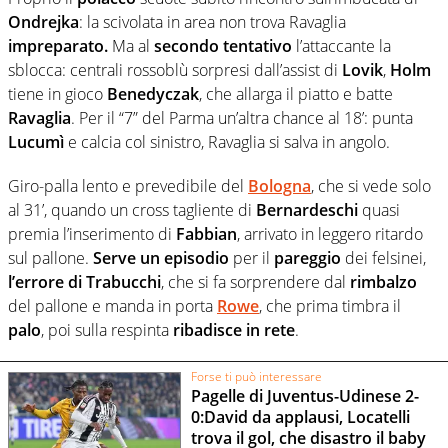
Ondrejka
: la scivolata in area non trova Ravaglia
impreparato.
Ma al
secondo tentativo
l’attaccante la
sblocca: centrali rossoblù sorpresi dall’assist di
Lovik
,
Holm
tiene in gioco
Benedyczak
, che allarga il piatto e batte
Ravaglia
. Per il “7” del Parma un’altra chance al 18’: punta
Lucumì
e calcia col sinistro, Ravaglia si salva in angolo.
Giro-palla lento e prevedibile del
Bologna
, che si vede solo
al 31’, quando un cross tagliente di
Bernardeschi
quasi
premia l’inserimento di
Fabbian
, arrivato in leggero ritardo
sul pallone.
Serve un episodio
per il
pareggio
dei felsinei,
l’errore di Trabucchi
, che si fa sorprendere dal
rimbalzo
del pallone e manda in porta
Rowe
, che prima timbra il
palo
, poi sulla respinta
ribadisce in rete
.
Forse ti può interessare
Pagelle di Juventus-Udinese 2-
0:David da applausi, Locatelli
trova il gol, che disastro il baby