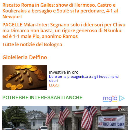
Riscatto Roma in Galles: show di Hermoso, Castro e
Koulierakis a bersaglio e Soulé si fa perdonare, 4-1 al
Newport
PAGELLE Milan-Inter: Segnano solo i difensori per Chivu
ma Dimarco non basta, un rigore generoso di Nkunku
ed è 1-1 male Pio, anonimo Ramos
Tutte le notizie del Bologna
Gioielleria Delfino
Investire in oro
L’oro torna protagonista tra gli investimenti
sicuri
LEGGI