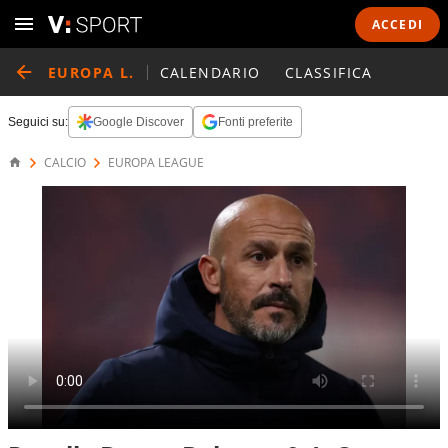
ACCEDI
EUROPA L.
CALENDARIO
CLASSIFICA
Seguici su:
Google Discover
Fonti preferite
CALCIO
EUROPA LEAGUE