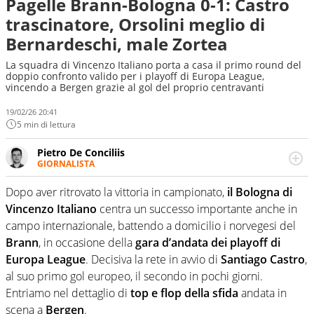
Pagelle Brann-Bologna 0-1: Castro
trascinatore, Orsolini meglio di
Bernardeschi, male Zortea
La squadra di Vincenzo Italiano porta a casa il primo round del
doppio confronto valido per i playoff di Europa League,
vincendo a Bergen grazie al gol del proprio centravanti
19/02/26 20:41
5 min di lettura
Pietro De Conciliis
GIORNALISTA
Giornalista pubblicista e speaker radiofonico, per Virgilio
Sport si occupa di calcio con uno sguardo attento e
Dopo aver ritrovato la vittoria in campionato,
il Bologna di
competente sui campionati di Serie B e Serie C
Vincenzo Italiano
centra un successo importante anche in
campo internazionale, battendo a domicilio i norvegesi del
Brann
, in occasione della
gara d’andata dei playoff di
Europa League
. Decisiva la rete in avvio di
Santiago Castro
,
al suo primo gol europeo, il secondo in pochi giorni.
Entriamo nel dettaglio di
top e flop della sfida
andata in
scena a
Bergen
.