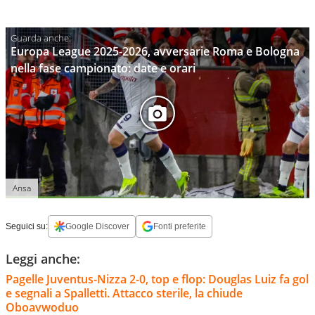
Europa League 2025-2026, avversarie Roma e Bologna
nella fase campionato: date e orari
Ansa
Seguici su:
Google Discover
Fonti preferite
Leggi anche:
Pagelle Juventus-Nizza 2-0, top e flop: Douglas Luiz fa gol
e segnali a Spalletti. Attacco sterile, la chiude
Oboavwoduo