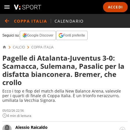
ACCEDI
COPPA ITALIA
CALENDARIO
Seguici su:
Google Discover
Fonti preferite
CALCIO
COPPA ITALIA
Pagelle di Atalanta-Juventus 3-0:
Scamacca, Sulemana, Pasalic per la
disfatta bianconera. Bremer, che
crollo
Ecco i top e flop del match della New Balance Arena, valevole
per i quarti di finale di Coppa Italia. È un trionfo nerazzurro,
umiliata la Vecchia Signora.
05/02/26 22:56
4 min di lettura
Alessio Raicaldo