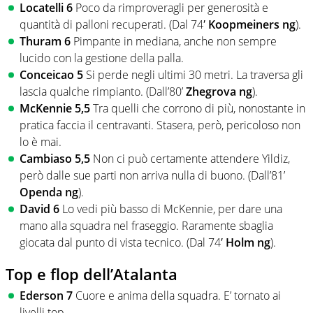
Locatelli 6
Poco da rimproveragli per generosità e
quantità di palloni recuperati. (Dal 74′
Koopmeiners ng
).
Thuram 6
Pimpante in mediana, anche non sempre
lucido con la gestione della palla.
Conceicao 5
Si perde negli ultimi 30 metri. La traversa gli
lascia qualche rimpianto. (Dall’80’
Zhegrova ng
).
McKennie 5,5
Tra quelli che corrono di più, nonostante in
pratica faccia il centravanti. Stasera, però, pericoloso non
lo è mai.
Cambiaso 5,5
Non ci può certamente attendere Yildiz,
però dalle sue parti non arriva nulla di buono. (Dall’81’
Openda ng
).
David 6
Lo vedi più basso di McKennie, per dare una
mano alla squadra nel fraseggio. Raramente sbaglia
giocata dal punto di vista tecnico. (Dal 74′
Holm ng
).
Top e flop dell’Atalanta
Ederson 7
Cuore e anima della squadra. E’ tornato ai
livelli top.