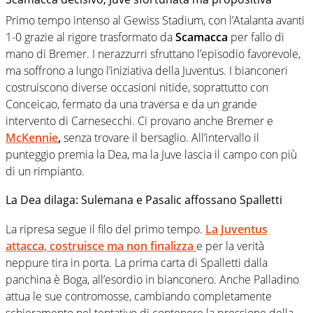
Primo tempo intenso al Gewiss Stadium, con l’Atalanta avanti
1-0 grazie al rigore trasformato da
Scamacca
per fallo di
mano di Bremer. I nerazzurri sfruttano l’episodio favorevole,
ma soffrono a lungo l’iniziativa della Juventus. I bianconeri
costruiscono diverse occasioni nitide, soprattutto con
Conceicao, fermato da una traversa e da un grande
intervento di Carnesecchi. Ci provano anche Bremer e
McKennie
,
senza trovare il bersaglio. All’intervallo il
punteggio premia la Dea, ma la Juve lascia il campo con più
di un rimpianto.
La Dea dilaga: Sulemana e Pasalic affossano Spalletti
La ripresa segue il filo del primo tempo.
La Juventus
attacca, costruisce ma non finalizza
e per la verità
neppure tira in porta. La prima carta di Spalletti dalla
panchina è Boga, all’esordio in bianconero. Anche Palladino
attua le sue contromosse, cambiando completamente
schieramento nel tentativo di contenere la pressione della