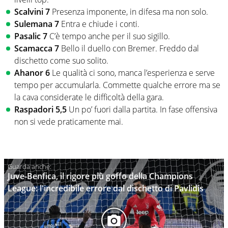
Scalvini 7
Presenza imponente, in difesa ma non solo.
Sulemana 7
Entra e chiude i conti.
Pasalic 7
C’è tempo anche per il suo sigillo.
Scamacca 7
Bello il duello con Bremer. Freddo dal
dischetto come suo solito.
Ahanor 6
Le qualità ci sono, manca l’esperienza e serve
tempo per accumularla. Commette qualche errore ma se
la cava considerate le difficoltà della gara.
Raspadori 5,5
Un po’ fuori dalla partita. In fase offensiva
non si vede praticamente mai.
Juve-Benfica, il rigore più goffo della Champions
League: l'incredibile errore dal dischetto di Pavlidis