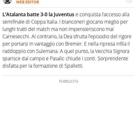
WEB EDITOR
Un figlio che si chiama Diego e la tesi di laurea sugli stadi
di proprietà in Italia. Il calcio quale filo conduttore
L’Atalanta batte 3-0 la Juventus
e conquista l’accesso alla
irrinunciabile tra passione e professione. Per Virgilio
semifinale di Coppa Italia. I bianconeri giocano meglio per
Sport indaga, approfondisce e scandaglia l'universo
lunghi tratti del match ma non impensieriscono mai
mondo dello sport per antonomasia
Carnesecchi. Al contrario, la Dea sfrutta l’episodio del rigore
per portarsi in vantaggio con Bremer. E nella ripresa infila il
raddoppio con Sulemana. A quel punto, la Vecchia Signora
sparisce dal campo e Pasalic chiude i conti. Sorprendente
disfatta per la formazione di Spalletti.