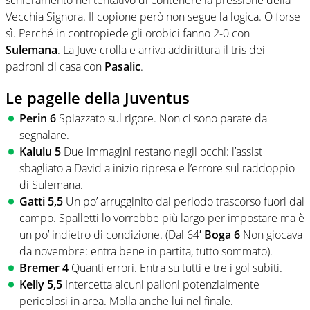
Vecchia Signora. Il copione però non segue la logica. O forse
sì. Perché in contropiede gli orobici fanno 2-0 con
Sulemana
. La Juve crolla e arriva addirittura il tris dei
padroni di casa con
Pasalic
.
Le pagelle della Juventus
Perin 6
Spiazzato sul rigore. Non ci sono parate da
segnalare.
Kalulu 5
Due immagini restano negli occhi: l’assist
sbagliato a David a inizio ripresa e l’errore sul raddoppio
di Sulemana.
Gatti 5,5
Un po’ arrugginito dal periodo trascorso fuori dal
campo. Spalletti lo vorrebbe più largo per impostare ma è
un po’ indietro di condizione. (Dal 64′
Boga 6
Non giocava
da novembre: entra bene in partita, tutto sommato).
Bremer 4
Quanti errori. Entra su tutti e tre i gol subiti.
Kelly 5,5
Intercetta alcuni palloni potenzialmente
pericolosi in area. Molla anche lui nel finale.