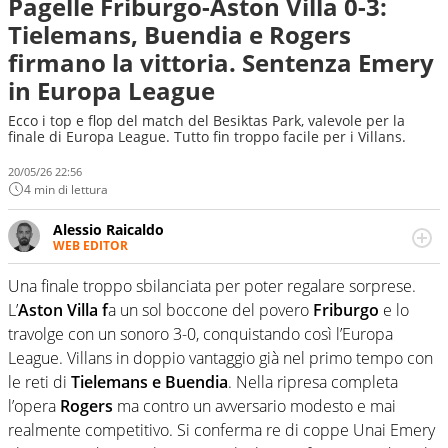
Pagelle Friburgo-Aston Villa 0-3:
Tielemans, Buendia e Rogers
firmano la vittoria. Sentenza Emery
in Europa League
Ecco i top e flop del match del Besiktas Park, valevole per la
finale di Europa League. Tutto fin troppo facile per i Villans.
20/05/26 22:56
4 min di lettura
Alessio Raicaldo
WEB EDITOR
Un figlio che si chiama Diego e la tesi di laurea sugli stadi
di proprietà in Italia. Il calcio quale filo conduttore
Una finale troppo sbilanciata per poter regalare sorprese.
irrinunciabile tra passione e professione. Per Virgilio
L’
Aston Villa f
a un sol boccone del povero
Friburgo
e lo
Sport indaga, approfondisce e scandaglia l'universo
travolge con un sonoro 3-0, conquistando così l’Europa
mondo dello sport per antonomasia
League. Villans in doppio vantaggio già nel primo tempo con
le reti di
Tielemans e Buendia
. Nella ripresa completa
l’opera
Rogers
ma contro un avversario modesto e mai
realmente competitivo. Si conferma re di coppe Unai Emery