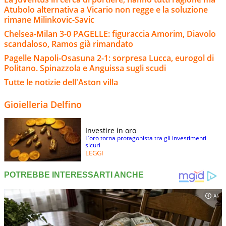
Atubolo alternativa a Vicario non regge e la soluzione
rimane Milinkovic-Savic
Chelsea-Milan 3-0 PAGELLE: figuraccia Amorim, Diavolo
scandaloso, Ramos già rimandato
Pagelle Napoli-Osasuna 2-1: sorpresa Lucca, eurogol di
Politano. Spinazzola e Anguissa sugli scudi
Tutte le notizie dell'Aston villa
Gioielleria Delfino
Investire in oro
L’oro torna protagonista tra gli investimenti
sicuri
LEGGI