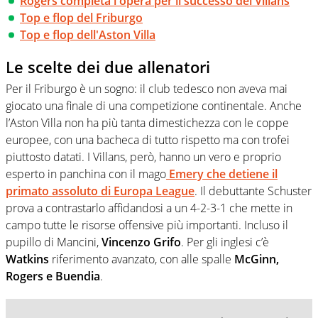
Rogers completa l'opera per il successo dei Villans
Top e flop del Friburgo
Top e flop dell'Aston Villa
Le scelte dei due allenatori
Per il Friburgo è un sogno: il club tedesco non aveva mai
giocato una finale di una competizione continentale. Anche
l’Aston Villa non ha più tanta dimestichezza con le coppe
europee, con una bacheca di tutto rispetto ma con trofei
piuttosto datati. I Villans, però, hanno un vero e proprio
esperto in panchina con il mago
Emery che detiene il
primato assoluto di Europa League
. Il debuttante Schuster
prova a contrastarlo affidandosi a un 4-2-3-1 che mette in
campo tutte le risorse offensive più importanti. Incluso il
pupillo di Mancini,
Vincenzo Grifo
. Per gli inglesi c’è
Watkins
riferimento avanzato, con alle spalle
McGinn,
Rogers e Buendia
.