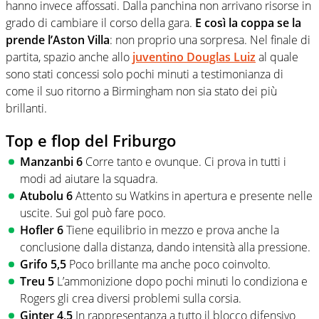
hanno invece affossati. Dalla panchina non arrivano risorse in
grado di cambiare il corso della gara.
E così la coppa se la
prende l’Aston Villa
: non proprio una sorpresa. Nel finale di
partita, spazio anche allo
juventino Douglas Luiz
al quale
sono stati concessi solo pochi minuti a testimonianza di
come il suo ritorno a Birmingham non sia stato dei più
brillanti.
Top e flop del Friburgo
Manzanbi 6
Corre tanto e ovunque. Ci prova in tutti i
modi ad aiutare la squadra.
Atubolu 6
Attento su Watkins in apertura e presente nelle
uscite. Sui gol può fare poco.
Hofler 6
Tiene equilibrio in mezzo e prova anche la
conclusione dalla distanza, dando intensità alla pressione.
Grifo 5,5
Poco brillante ma anche poco coinvolto.
Treu 5
L’ammonizione dopo pochi minuti lo condiziona e
Rogers gli crea diversi problemi sulla corsia.
Ginter 4,5
In rappresentanza a tutto il blocco difensivo