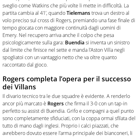
sveglio come Watkins che più volte li mette in difficoltà. La
partita cambia al 41’, quando
Tielemans
trova un destro al
volo preciso sul cross di Rogers, premiando una fase finale di
tempo giocata con maggiore continuità dagli uomini di
Emery. Nel recupero arriva anche il colpo che pesa
psicologicamente sulla gara:
Buendia
si inventa un sinistro
dal limite che finisce nel sette e manda l’Aston Villa negli
spogliatoi con un vantaggio netto che va oltre quanto
raccontato dal gioco.
Rogers completa l’opera per il successo
dei Villans
Il divario tecnico tra le due squadre è evidente. A renderlo
ancor più marcato è
Rogers
che firma il 3-0 con un tap-in
perfetto su assist di Buendia. Grifo e compagni a quel punto
sono completamente sfiduciati, con la coppa ormai sfilata del
tutto di mano dagli inglesi. Proprio i calci piazzati, che
avrebbero dovuto essere l’arma principale dei bianconeri, li