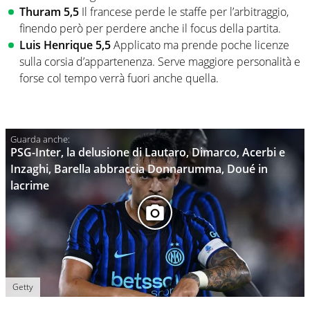
Thuram 5,5
Il francese perde le staffe per l’arbitraggio,
finendo però per perdere anche il focus della partita.
Luis Henrique 5,5
Applicato ma prende poche licenze
sulla corsia d’appartenenza. Serve maggiore personalità e
forse col tempo verrà fuori anche quella.
PSG-Inter, la delusione di Lautaro, Dimarco, Acerbi e
Inzaghi, Barella abbraccia Donnarumma, Doué in
lacrime
Getty