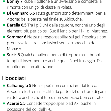
Bonny 7
Ruba il pallone a un avversario e completa la
rimonta con un gol di classe in volata.
Di Gennaro 6,5
I suoi guantoni sono determinanti per la
vittoria: bella parata nel finale su Akliouche.
Barella 6,5
Tra i più vivi della squadra, nonché uno degli
elementi più pericolosi. Suo il lancio per l’1-1 di Martinez.
Sommer 6
Nessuna responsabilità sul gol. Respinge con
prontezza le altre conclusioni verso lo specchio del
Monaco.
Sucic 6
Qualche pallone perso di troppo ma… buoni
tempi di inserimento e anche qualità nel fraseggio. Da
monitorare con attenzione.
I bocciati
Calhanoglu 5
Non si può non cominciare dal turco.
Assodata l’estrema fiscalità da parte del direttore di gara,
va detto anche che il turco non sembrava ben centrato.
Acerbi 5,5
Concede troppo spazio ad Akliouche in
occasione del gol dell’1-0.