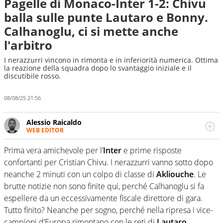
Pagelle di Monaco-Inter 1-2: Chivu
balla sulle punte Lautaro e Bonny.
Calhanoglu, ci si mette anche
l'arbitro
I nerazzurri vincono in rimonta e in inferiorità numerica. Ottima
la reazione della squadra dopo lo svantaggio iniziale e il
discutibile rosso.
08/08/25 21:56
Alessio Raicaldo
WEB EDITOR
Un figlio che si chiama Diego e la tesi di laurea sugli stadi
di proprietà in Italia. Il calcio quale filo conduttore
Prima vera amichevole per l’
Inter
e prime risposte
irrinunciabile tra passione e professione. Per Virgilio
confortanti per Cristian Chivu. I nerazzurri vanno sotto dopo
Sport indaga, approfondisce e scandaglia l'universo
neanche 2 minuti con un colpo di classe di
Akliouche
. Le
mondo dello sport per antonomasia
brutte notizie non sono finite qui, perché Calhanoglu si fa
espellere da un eccessivamente fiscale direttore di gara.
Tutto finito? Neanche per sogno, perché nella ripresa i vice-
campioni d’Europa rimontano con le reti di
Lautaro