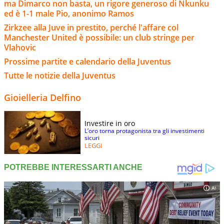
ma Dimarco non basta, un rigore generoso di Nkunku
ed è 1-1 male Pio, anonimo Ramos
Zirkzee alla Juve in prestito, perché l'affare col
Manchester United è possibile: un club stringe per
Vlahovic
Prossime partite e calendario della Juventus
Tutte le notizie della Juventus
Gioielleria Delfino
Investire in oro
L’oro torna protagonista tra gli investimenti
sicuri
LEGGI