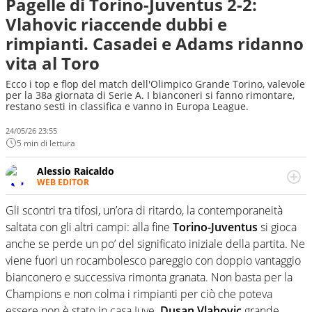
Pagelle di Torino-Juventus 2-2:
Vlahovic riaccende dubbi e
rimpianti. Casadei e Adams ridanno
vita al Toro
Ecco i top e flop del match dell'Olimpico Grande Torino, valevole
per la 38a giornata di Serie A. I bianconeri si fanno rimontare,
restano sesti in classifica e vanno in Europa League.
24/05/26 23:55
5 min di lettura
Alessio Raicaldo
WEB EDITOR
Un figlio che si chiama Diego e la tesi di laurea sugli stadi
di proprietà in Italia. Il calcio quale filo conduttore
Gli scontri tra tifosi, un’ora di ritardo, la contemporaneità
irrinunciabile tra passione e professione. Per Virgilio
saltata con gli altri campi: alla fine
Torino-Juventus
si gioca
Sport indaga, approfondisce e scandaglia l'universo
anche se perde un po’ del significato iniziale della partita. Ne
mondo dello sport per antonomasia
viene fuori un rocambolesco pareggio con doppio vantaggio
bianconero e successiva rimonta granata. Non basta per la
Champions e non colma i rimpianti per ciò che poteva
essere non è stato in casa Juve.
Dusan Vlahovic
grande