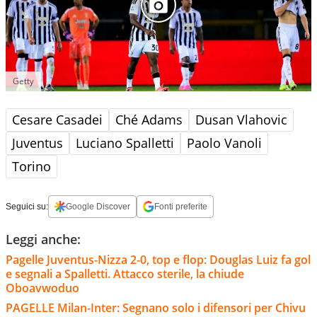
Getty
Cesare Casadei
Ché Adams
Dusan Vlahovic
Juventus
Luciano Spalletti
Paolo Vanoli
Torino
Seguici su:
Google Discover
Fonti preferite
Leggi anche:
Pagelle Juventus-Nizza 2-0, top e flop: Douglas Luiz fa gol
e segnali a Spalletti. Attacco sterile, la chiude
Oboavwoduo
PAGELLE Milan-Inter: Segnano solo i difensori per Chivu