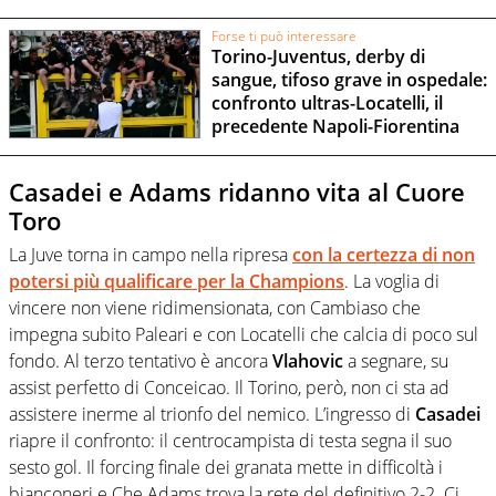
Forse ti può interessare
Torino-Juventus, derby di
sangue, tifoso grave in ospedale:
confronto ultras-Locatelli, il
precedente Napoli-Fiorentina
Casadei e Adams ridanno vita al Cuore
Toro
La Juve torna in campo nella ripresa
con la certezza di non
potersi più qualificare per la Champions
. La voglia di
vincere non viene ridimensionata, con Cambiaso che
impegna subito Paleari e con Locatelli che calcia di poco sul
fondo. Al terzo tentativo è ancora
Vlahovic
a segnare, su
assist perfetto di Conceicao. Il Torino, però, non ci sta ad
assistere inerme al trionfo del nemico. L’ingresso di
Casadei
riapre il confronto: il centrocampista di testa segna il suo
sesto gol. Il forcing finale dei granata mette in difficoltà i
bianconeri e Che Adams trova la rete del definitivo 2-2. Ci