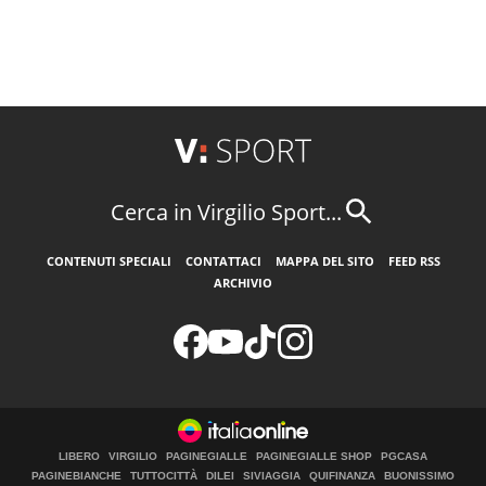
Cerca in Virgilio Sport...
CONTENUTI SPECIALI
CONTATTACI
MAPPA DEL SITO
FEED RSS
ARCHIVIO
LIBERO
VIRGILIO
PAGINEGIALLE
PAGINEGIALLE SHOP
PGCASA
PAGINEBIANCHE
TUTTOCITTÀ
DILEI
SIVIAGGIA
QUIFINANZA
BUONISSIMO