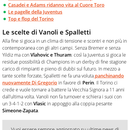
Casadei e Adams ridanno vita al Cuore Toro
Le pagelle della Juventus
Top e flop del Torino
Le scelte di Vanoli e Spalletti
Alla fine si gioca in un clima di tensione e scontri e non più in
contemporanea con gli altri campi. Senza Bremer e senza
Yildiz ma con
Vlahovic e Thuram
: così la Juventus si gioca le
residue possibilità di Champions in un derby di fine stagione
carico di rimpianti e pieno di dubbi sul futuro. In mezzo a
tante scelte forzate, Spalletti ne fa una voluta
panchinando
nuovamente Di Gregorio
in favore di
Perin
. Il Torino ci
crede e vuole tornare a battere la Vecchia Signora a 11 anni
dall’ultima volta. Vanoli non fa turnover e schiera i suoi con
un 3-4-1-2 con
Vlasic
in appoggio alla coppia pesante
Simeone-Zapata
.
Vuoi essere sempre aggiornato su ultime news di