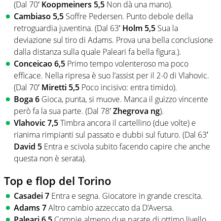
(Dal 70′
Koopmeiners 5,5
Non dà una mano).
Cambiaso 5,5
Soffre Pedersen. Punto debole della
retroguardia juventina. (Dal 63′
Holm 5,5
Sua la
deviazione sul tiro di Adams. Prova una bella conclusione
dalla distanza sulla quale Paleari fa bella figura.).
Conceicao 6,5
Primo tempo volenteroso ma poco
efficace. Nella ripresa è suo l’assist per il 2-0 di Vlahovic.
(Dal 70′
Miretti 5,5
Poco incisivo: entra timido).
Boga 6
Gioca, punta, si muove. Manca il guizzo vincente
però fa la sua parte. (Dal 78′
Zhegrova ng
).
Vlahovic 7,5
Timbra ancora il cartellino (due volte) e
rianima rimpianti sul passato e dubbi sul futuro. (Dal 63′
David 5
Entra e scivola subito facendo capire che anche
questa non è serata).
Top e flop del Torino
Casadei 7
Entra e segna. Giocatore in grande crescita.
Adams 7
Altro cambio azzeccato da D’Aversa.
Paleari 6,5
Compie almeno due parate di ottimo livello.