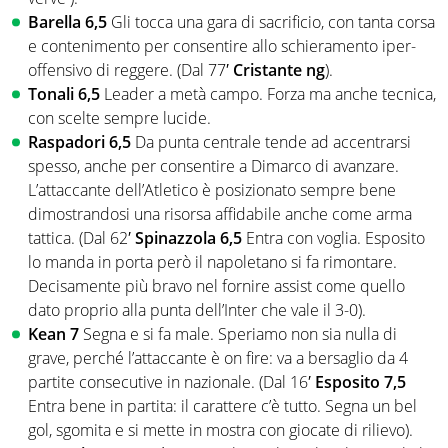
Barella 6,5
Gli tocca una gara di sacrificio, con tanta corsa
e contenimento per consentire allo schieramento iper-
offensivo di reggere. (Dal 77′
Cristante ng
).
Tonali 6,5
Leader a metà campo. Forza ma anche tecnica,
con scelte sempre lucide.
Raspadori 6,5
Da punta centrale tende ad accentrarsi
spesso, anche per consentire a Dimarco di avanzare.
L’attaccante dell’Atletico è posizionato sempre bene
dimostrandosi una risorsa affidabile anche come arma
tattica. (Dal 62′
Spinazzola 6,5
Entra con voglia. Esposito
lo manda in porta però il napoletano si fa rimontare.
Decisamente più bravo nel fornire assist come quello
dato proprio alla punta dell’Inter che vale il 3-0).
Kean 7
Segna e si fa male. Speriamo non sia nulla di
grave, perché l’attaccante è on fire: va a bersaglio da 4
partite consecutive in nazionale. (Dal 16′
Esposito 7,5
Entra bene in partita: il carattere c’è tutto. Segna un bel
gol, sgomita e si mette in mostra con giocate di rilievo).