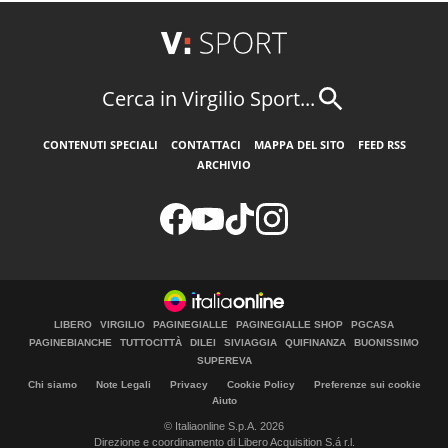
Cerca in Virgilio Sport...
CONTENUTI SPECIALI
CONTATTACI
MAPPA DEL SITO
FEED RSS
ARCHIVIO
LIBERO
VIRGILIO
PAGINEGIALLE
PAGINEGIALLE SHOP
PGCASA
PAGINEBIANCHE
TUTTOCITTÀ
DILEI
SIVIAGGIA
QUIFINANZA
BUONISSIMO
SUPEREVA
Chi siamo
Note Legali
Privacy
Cookie Policy
Preferenze sui cookie
Aiuto
© Italiaonline S.p.A. 2026
Direzione e coordinamento di Libero Acquisition S.á r.l.