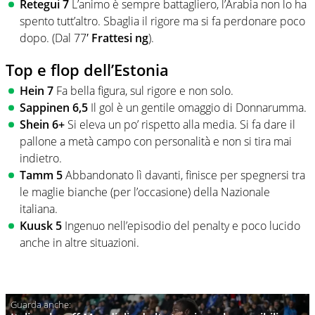
Retegui 7
L’animo è sempre battagliero, l’Arabia non lo ha
spento tutt’altro. Sbaglia il rigore ma si fa perdonare poco
dopo. (Dal 77′
Frattesi ng
).
Top e flop dell’Estonia
Hein 7
Fa bella figura, sul rigore e non solo.
Sappinen 6,5
Il gol è un gentile omaggio di Donnarumma.
Shein 6+
Si eleva un po’ rispetto alla media. Si fa dare il
pallone a metà campo con personalità e non si tira mai
indietro.
Tamm 5
Abbandonato lì davanti, finisce per spegnersi tra
le maglie bianche (per l’occasione) della Nazionale
italiana.
Kuusk 5
Ingenuo nell’episodio del penalty e poco lucido
anche in altre situazioni.