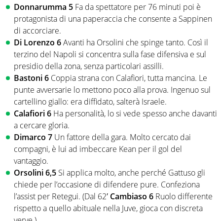
Donnarumma 5
Fa da spettatore per 76 minuti poi è
protagonista di una paperaccia che consente a Sappinen
di accorciare.
Di Lorenzo 6
Avanti ha Orsolini che spinge tanto. Così il
terzino del Napoli si concentra sulla fase difensiva e sul
presidio della zona, senza particolari assilli.
Bastoni 6
Coppia strana con Calafiori, tutta mancina. Le
punte avversarie lo mettono poco alla prova. Ingenuo sul
cartellino giallo: era diffidato, salterà Israele.
Calafiori 6
Ha personalità, lo si vede spesso anche davanti
a cercare gloria.
Dimarco 7
Un fattore della gara. Molto cercato dai
compagni, è lui ad imbeccare Kean per il gol del
vantaggio.
Orsolini 6,5
Si applica molto, anche perché Gattuso gli
chiede per l’occasione di difendere pure. Confeziona
l’assist per Retegui. (Dal 62′
Cambiaso 6
Ruolo differente
rispetto a quello abituale nella Juve, gioca con discreta
verve ).