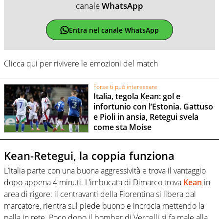
canale
WhatsApp
Entra nel canale WhatsApp
Clicca qui per rivivere le emozioni del match
Forse ti può interessare
Italia, tegola Kean: gol e
infortunio con l’Estonia. Gattuso
e Pioli in ansia, Retegui svela
come sta Moise
Kean-Retegui, la coppia funziona
L’Italia parte con una buona aggressività e trova il vantaggio
dopo appena 4 minuti. L’imbucata di Dimarco trova
Kean
in
area di rigore: il centravanti della Fiorentina si libera dal
marcatore, rientra sul piede buono e incrocia mettendo la
palla in rete. Poco dopo il bomber di Vercelli si fa male alla