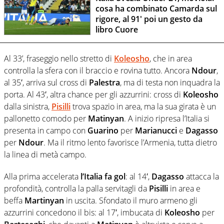
cosa ha combinato Camarda sul
rigore, al 91' poi un gesto da
libro Cuore
Al 33’, fraseggio nello stretto di
Koleosho
, che in area
controlla la sfera con il braccio e rovina tutto. Ancora
Ndour
,
al 35′, arriva sul cross di
Palestra
, ma di testa non inquadra la
porta. Al 43′, altra chance per gli azzurrini: cross di
Koleosho
dalla sinistra,
Pisilli
trova spazio in area, ma la sua girata è un
pallonetto comodo per
Matinyan
. A inizio ripresa l’Italia si
presenta in campo con
Guarino
per
Marianucci
e
Dagasso
per
Ndour
. Ma il ritmo lento favorisce l’Armenia, tutta dietro
la linea di metà campo.
Alla prima accelerata
l’Italia fa gol
: al 14′,
Dagasso
attacca la
profondità, controlla la palla servitagli da
Pisilli
in area e
beffa
Martinyan
in uscita. Sfondato il muro armeno gli
azzurrini concedono il bis: al 17′, imbucata di
Koleosho
per