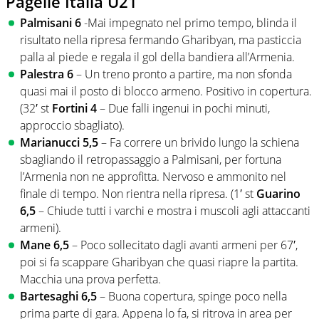
Pagelle Italia U21
Palmisani 6
-Mai impegnato nel primo tempo, blinda il
risultato nella ripresa fermando Gharibyan, ma pasticcia
palla al piede e regala il gol della bandiera all’Armenia.
Palestra 6
– Un treno pronto a partire, ma non sfonda
quasi mai il posto di blocco armeno. Positivo in copertura.
(32′ st
Fortini 4
– Due falli ingenui in pochi minuti,
approccio sbagliato).
Marianucci 5,5
– Fa correre un brivido lungo la schiena
sbagliando il retropassaggio a Palmisani, per fortuna
l’Armenia non ne approfitta. Nervoso e ammonito nel
finale di tempo. Non rientra nella ripresa. (1′ st
Guarino
6,5
– Chiude tutti i varchi e mostra i muscoli agli attaccanti
armeni).
Mane 6,5
– Poco sollecitato dagli avanti armeni per 67′,
poi si fa scappare Gharibyan che quasi riapre la partita.
Macchia una prova perfetta.
Bartesaghi 6,5
– Buona copertura, spinge poco nella
prima parte di gara. Appena lo fa, si ritrova in area per