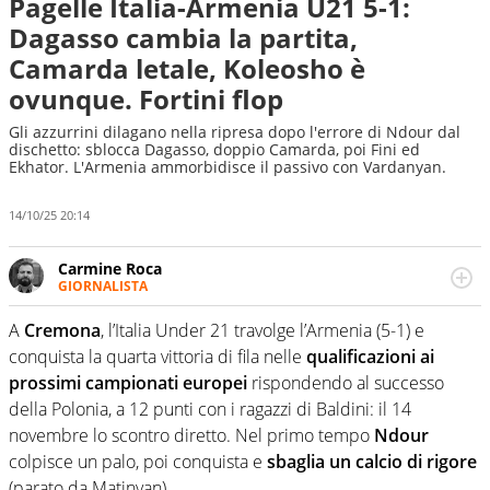
Pagelle Italia-Armenia U21 5-1:
Dagasso cambia la partita,
Camarda letale, Koleosho è
ovunque. Fortini flop
Gli azzurrini dilagano nella ripresa dopo l'errore di Ndour dal
dischetto: sblocca Dagasso, doppio Camarda, poi Fini ed
Ekhator. L'Armenia ammorbidisce il passivo con Vardanyan.
14/10/25 20:14
Carmine Roca
GIORNALISTA
Giornalista pubblicista, appassionato di calcio in tutte le
sue sfaccettature, con una particolare predilezione per i
A
Cremona
, l’Italia Under 21 travolge l’Armenia (5-1) e
campionati minori.
conquista la quarta vittoria di fila nelle
qualificazioni ai
prossimi campionati europei
rispondendo al successo
della Polonia, a 12 punti con i ragazzi di Baldini: il 14
novembre lo scontro diretto. Nel primo tempo
Ndour
colpisce un palo, poi conquista e
sbaglia un calcio di rigore
(parato da Matinyan).