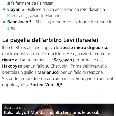
si fa fermare da Palmisani.
Eloyan 5
– Fallisce l’unica occasione da rete davanti a
Palmisani, graziando Marianucci.
Bandikyan 5
– Si fa sorprendere da Ndour e lo stende in
area.
La pagella dell’arbitro Levi (Israele)
Il fischietto israeliano applica lo
stesso metro di giudizio
,
mostrandosi sicuro nelle decisioni. Assegna giustamente un
rigore all’Italia
, ammonisce
Sargsyan
per proteste e
Hakobyan
per un fallo su Cherubini. Prima dell’intervallo
sventola un giallo a
Marianucci
per un fallo di reazione.
Secondo tempo di ordinaria amministrazione, giusto anche il
doppio giallo a
Fortini
.
Voto: 6,5
.
Italia, playoff Mondiali ad alta tensione: le possibili