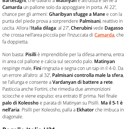
Bartesaghi
, che davanti a
Matinyan
è altruista e serve a
Camarda
un pallone solo da appoggiare in porta. Al 22′,
chance per gli armeni:
Gharibyan sfugge a Mane
e con la
punta del piede prova a sorprendere
Palmisani
, reattivo in
uscita. Allora l’
Italia dilaga
: al 27′,
Cherubini
vede
Dagasso
che crossa nell’area piccola per l’inzuccata di
Camarda
, che
fa doppietta.
Non basta:
Pisilli
è imprendibile per la difesa armena, entra
in area col pallone e calcia sul secondo palo.
Matinyan
respinge male,
Fini
ringrazia e segna con un tap-in il 4-0. Da
un errore all’altro: al 32′,
Palmisani controlla male la sfera
,
se l’allunga e consente a
Vardanyan di battere a rete
.
Pasticcia anche Fortini, che rimedia due ammonizioni
sciocche e viene espulso: era entrato 8′ prima. Nel finale
palo di Koleosho
e parata di Matinyan su Pisilli.
Ma il 5-1 è
nell’aria
: Pisilli per Koleosho, palla a
Ekhator
che imbuca in
diagonale.