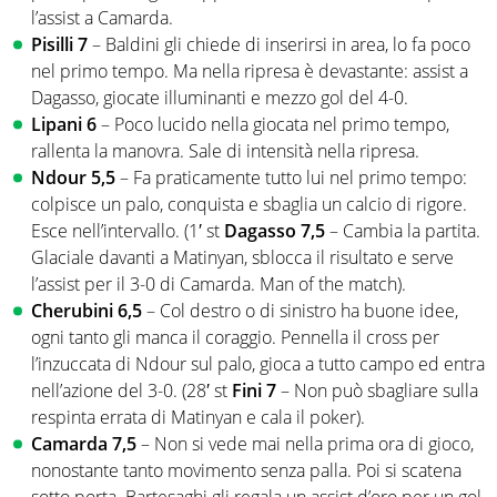
l’assist a Camarda.
Pisilli 7
– Baldini gli chiede di inserirsi in area, lo fa poco
nel primo tempo. Ma nella ripresa è devastante: assist a
Dagasso, giocate illuminanti e mezzo gol del 4-0.
Lipani 6
– Poco lucido nella giocata nel primo tempo,
rallenta la manovra. Sale di intensità nella ripresa.
Ndour 5,5
– Fa praticamente tutto lui nel primo tempo:
colpisce un palo, conquista e sbaglia un calcio di rigore.
Esce nell’intervallo. (1′ st
Dagasso 7,5
– Cambia la partita.
Glaciale davanti a Matinyan, sblocca il risultato e serve
l’assist per il 3-0 di Camarda. Man of the match).
Cherubini 6,5
– Col destro o di sinistro ha buone idee,
ogni tanto gli manca il coraggio. Pennella il cross per
l’inzuccata di Ndour sul palo, gioca a tutto campo ed entra
nell’azione del 3-0. (28′ st
Fini 7
– Non può sbagliare sulla
respinta errata di Matinyan e cala il poker).
Camarda 7,5
– Non si vede mai nella prima ora di gioco,
nonostante tanto movimento senza palla. Poi si scatena