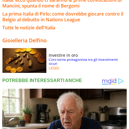
Italia: ecco quando ci saranno le prime convocazioni di
Mancini, spunta il nome di Bergomi
La prima Italia di Pirlo: come dovrebbe giocare contro il
Belgio al debutto in Nations League
Tutte le notizie dell'Italia
Gioielleria Delfino
Investire in oro
L’oro torna protagonista tra gli investimenti
sicuri
LEGGI