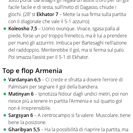
sotto porta. Bartesaghi gli regala un assist d’oro per un gol
facile facile e di testa, sull’invito di Dagasso, chiude i
giochi. (28′ st
Ekhator 7
– Mette la sua firma sulla partita
con il diagonale che vale il 5-1 azzurro).
Koleosho 7,5
– Uomo ovunque. Vivace, sgasa palla al
piede, forse un po’ troppo frenetico, ma è lui a prendere
per mano gli azzurrini. Imbuca per Bartesaghi nell’azione
del raddoppio. Meriterebbe il gol, ma si ferma sul palo.
Poi smazza l’assist per il 5-1 di Ekhator.
Top e flop Armenia
Vardanyan
6,5
– Ci crede e sfrutta a dovere l’errore di
Palmisani per segnare il gol della bandiera.
Matinyan 6
– Ipnotizza Ndour dagli undici metri, poi non
riesce più a tenere in partita l’Armenia e sul quarto gol
non è irreprensibile.
Sargsyan 6
– A centrocampo si fa valere. Muscolare, tiene
bene la posizione.
Gharibyan 5,5
– Ha la possibilità di riaprire la partita, ma