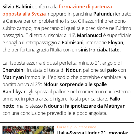
Silvio Baldini
conferma la
formazione di partenza
opposta alla Svezia
, neppure in panchina
Pafundi
, rientrato
a Genova per un problemino fisico. Gli azzurrini prendono
subito campo, ma peccano di qualità e precisione nell’ultimo
passaggio. E dietro si rischia: al 16’,
Marianucci
è superficiale
e sbaglia il retropassaggio a
Palmisani
, interviene
Eloyan
,
che per fortuna grazia l’Italia con un
sinistro ciabattato
.
La risposta azzurra è quasi perfetta: minuto 21, angolo di
Cherubini
, frustata di testa di
Ndour
, pallone sul
palo
con
Matinyan
immobile. L’episodio che potrebbe cambiare la
partita arriva al 25’:
Ndour sorprende alle spalle
Bandikyan
, gli sposta il pallone nel momento in cui l’esterno
armeno, in piena area di rigore, lo sta per calciare.
Fallo
netto
, ma lo stesso
Ndour si fa ipnotizzare da Matinyan
con una conclusione prevedibile e poco angolata.
Forse ti può interessare
Italia-Svezia Under 21, moviola: