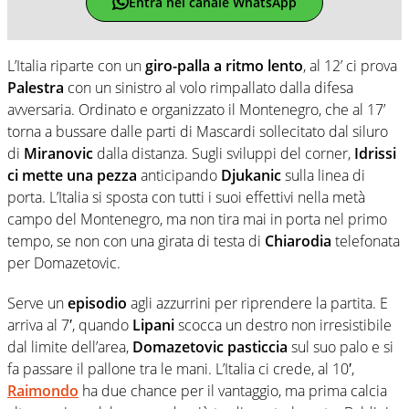
Entra nel canale WhatsApp
L’Italia riparte con un
giro-palla a ritmo lento
, al 12’ ci prova
Palestra
con un sinistro al volo rimpallato dalla difesa
avversaria. Ordinato e organizzato il Montenegro, che al 17’
torna a bussare dalle parti di Mascardi sollecitato dal siluro
di
Miranovic
dalla distanza. Sugli sviluppi del corner,
Idrissi
ci mette una pezza
anticipando
Djukanic
sulla linea di
porta. L’Italia si sposta con tutti i suoi effettivi nella metà
campo del Montenegro, ma non tira mai in porta nel primo
tempo, se non con una girata di testa di
Chiarodia
telefonata
per Domazetovic.
Serve un
episodio
agli azzurrini per riprendere la partita. E
arriva al 7′, quando
Lipani
scocca un destro non irresistibile
dal limite dell’area,
Domazetovic pasticcia
sul suo palo e si
fa passare il pallone tra le mani. L’Italia ci crede, al 10′,
Raimondo
ha due chance per il vantaggio, ma prima calcia