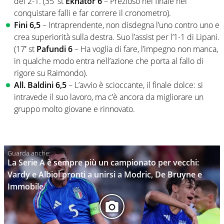
del 2-1. (35′ st
Ekhator 6
– Prezioso nel finale nel
conquistare falli e far correre il cronometro).
Fini
6,5
– Intraprendente, non disdegna l’uno contro uno e
crea superiorità sulla destra. Suo l’assist per l’1-1 di Lipani.
(17′ st
Pafundi 6
– Ha voglia di fare, l’impegno non manca,
in qualche modo entra nell’azione che porta al fallo di
rigore su Raimondo).
All. Baldini 6,5
– L’avvio è scioccante, il finale dolce: si
intravede il suo lavoro, ma c’è ancora da migliorare un
gruppo molto giovane e rinnovato.
La Serie A è sempre più un campionato per vecchi:
Vardy e Albiol pronti a unirsi a Modric, De Bruyne e
Immobile