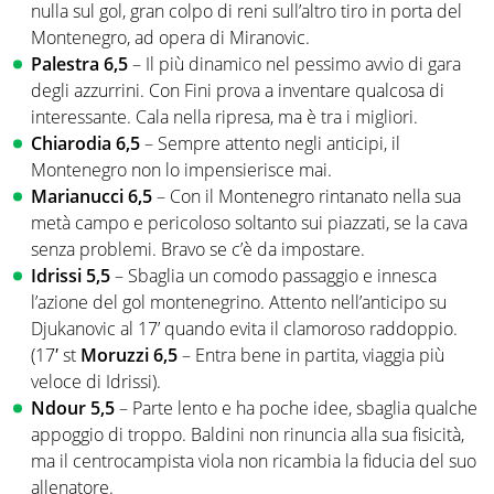
nulla sul gol, gran colpo di reni sull’altro tiro in porta del
Montenegro, ad opera di Miranovic.
Palestra 6,5
– Il più dinamico nel pessimo avvio di gara
degli azzurrini. Con Fini prova a inventare qualcosa di
interessante. Cala nella ripresa, ma è tra i migliori.
Chiarodia 6,5
– Sempre attento negli anticipi, il
Montenegro non lo impensierisce mai.
Marianucci 6,5
– Con il Montenegro rintanato nella sua
metà campo e pericoloso soltanto sui piazzati, se la cava
senza problemi. Bravo se c’è da impostare.
Idrissi 5,5
– Sbaglia un comodo passaggio e innesca
l’azione del gol montenegrino. Attento nell’anticipo su
Djukanovic al 17’ quando evita il clamoroso raddoppio.
(17′ st
Moruzzi 6,5
– Entra bene in partita, viaggia più
veloce di Idrissi).
Ndour 5,5
– Parte lento e ha poche idee, sbaglia qualche
appoggio di troppo. Baldini non rinuncia alla sua fisicità,
ma il centrocampista viola non ricambia la fiducia del suo
allenatore.