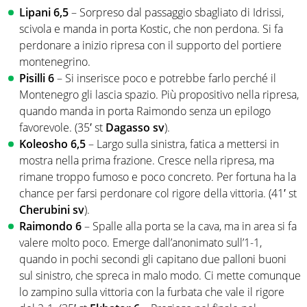
Lipani 6,5
– Sorpreso dal passaggio sbagliato di Idrissi,
scivola e manda in porta Kostic, che non perdona. Si fa
perdonare a inizio ripresa con il supporto del portiere
montenegrino.
Pisilli 6
– Si inserisce poco e potrebbe farlo perché il
Montenegro gli lascia spazio. Più propositivo nella ripresa,
quando manda in porta Raimondo senza un epilogo
favorevole. (35′ st
Dagasso sv
).
Koleosho 6,5
– Largo sulla sinistra, fatica a mettersi in
mostra nella prima frazione. Cresce nella ripresa, ma
rimane troppo fumoso e poco concreto. Per fortuna ha la
chance per farsi perdonare col rigore della vittoria. (41′ st
Cherubini sv
).
Raimondo 6
– Spalle alla porta se la cava, ma in area si fa
valere molto poco. Emerge dall’anonimato sull’1-1,
quando in pochi secondi gli capitano due palloni buoni
sul sinistro, che spreca in malo modo. Ci mette comunque
lo zampino sulla vittoria con la furbata che vale il rigore