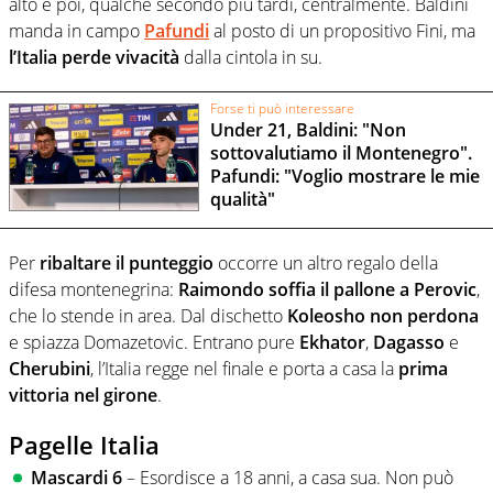
alto e poi, qualche secondo più tardi, centralmente. Baldini
manda in campo
Pafundi
al posto di un propositivo Fini, ma
l’Italia perde vivacità
dalla cintola in su.
Forse ti può interessare
Under 21, Baldini: "Non
sottovalutiamo il Montenegro".
Pafundi: "Voglio mostrare le mie
qualità"
Per
ribaltare il punteggio
occorre un altro regalo della
difesa montenegrina:
Raimondo
soffia il pallone a Perovic
,
che lo stende in area. Dal dischetto
Koleosho
non perdona
e spiazza Domazetovic. Entrano pure
Ekhator
,
Dagasso
e
Cherubini
, l’Italia regge nel finale e porta a casa la
prima
vittoria nel girone
.
Pagelle Italia
Mascardi 6
– Esordisce a 18 anni, a casa sua. Non può