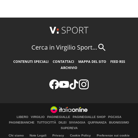
Cerca in Virgilio Sport...
CONTENUTI SPECIALI
CONTATTACI
MAPPA DEL SITO
FEED RSS
ARCHIVIO
LIBERO
VIRGILIO
PAGINEGIALLE
PAGINEGIALLE SHOP
PGCASA
PAGINEBIANCHE
TUTTOCITTÀ
DILEI
SIVIAGGIA
QUIFINANZA
BUONISSIMO
SUPEREVA
Chi siamo
Note Legali
Privacy
Cookie Policy
Preferenze sui cookie