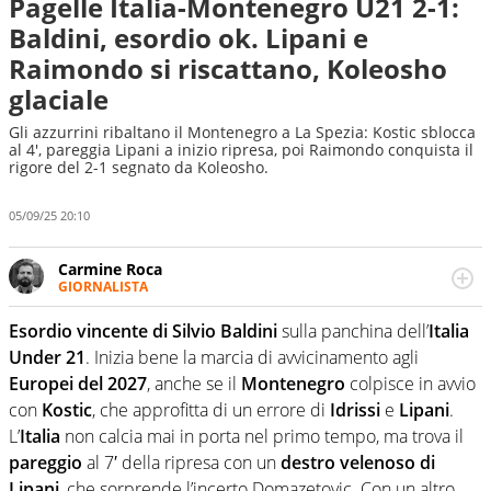
Pagelle Italia-Montenegro U21 2-1:
Baldini, esordio ok. Lipani e
Raimondo si riscattano, Koleosho
glaciale
Gli azzurrini ribaltano il Montenegro a La Spezia: Kostic sblocca
al 4', pareggia Lipani a inizio ripresa, poi Raimondo conquista il
rigore del 2-1 segnato da Koleosho.
05/09/25 20:10
Carmine Roca
GIORNALISTA
Giornalista pubblicista, appassionato di calcio in tutte le
sue sfaccettature, con una particolare predilezione per i
Esordio vincente di Silvio Baldini
sulla panchina dell’
Italia
campionati minori.
Under 21
. Inizia bene la marcia di avvicinamento agli
Europei del 2027
, anche se il
Montenegro
colpisce in avvio
con
Kostic
, che approfitta di un errore di
Idrissi
e
Lipani
.
L’
Italia
non calcia mai in porta nel primo tempo, ma trova il
pareggio
al 7′ della ripresa con un
destro velenoso di
Lipani
, che sorprende l’incerto Domazetovic. Con un altro