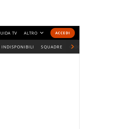
UIDA TV
ALTRO
ACCEDI
INDISPONIBILI
CALENDARI E CLASSIFICHE
SQUADRE
GIOCATORI SERIE A
ALTRI SPORT
MONDIALI 2026
OLIMPIADI
GOSSIP
LIFESTYLE