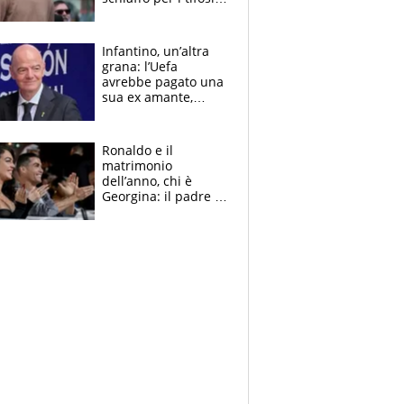
rossoneri
Infantino, un’altra
grana: l’Uefa
avrebbe pagato una
sua ex amante,
scoppia lo scandalo
Ronaldo e il
matrimonio
dell’anno, chi è
Georgina: il padre in
galera, l’incontro da
Gucci e il boom
social