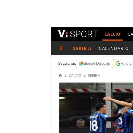
CALCIO
C
SERIE A
CALENDARIO
Seguici su:
Google Discover
Fonti pr
CALCIO
SERIE A