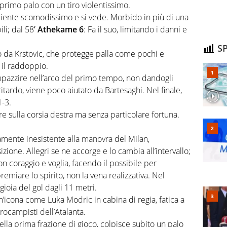
 primo palo con un tiro violentissimo.
liente scomodissimo e si vede. Morbido in più di una
ili; dal 58′
Athekame 6
: Fa il suo, limitando i danni e
SP
o da Krstovic, che protegge palla come pochi e
 il raddoppio.
mpazzire nell’arco del primo tempo, non dandogli
 ritardo, viene poco aiutato da Bartesaghi. Nel finale,
1-3.
re sulla corsia destra ma senza particolare fortuna.
amente inesistente alla manovra del Milan,
izione. Allegri se ne accorge e lo cambia all’intervallo;
on coraggio e voglia, facendo il possibile per
emiare lo spirito, non la vena realizzativa. Nel
ioia del gol dagli 11 metri.
n’icona come Luka Modric in cabina di regia, fatica a
rocampisti dell’Atalanta.
nella prima frazione di gioco, colpisce subito un palo