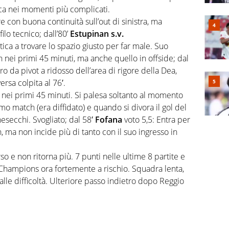
rica nei momenti più complicati.
re con buona continuità sull’out di sinistra, ma
ilo tecnico; dall’80’
Estupinan s.v.
atica a trovare lo spazio giusto per far male. Suo
an nei primi 45 minuti, ma anche quello in offside; dal
ro da pivot a ridosso dell’area di rigore della Dea,
ersa colpita al 76′.
nei primi 45 minuti. Si palesa soltanto al momento
simo match (era diffidato) e quando si divora il gol del
esecchi. Svogliato; dal 58′
Fofana
voto 5,5: Entra per
, ma non incide più di tanto con il suo ingresso in
rso e non ritorna più. 7 punti nelle ultime 8 partite e
 Champions ora fortemente a rischio. Squadra lenta,
alle difficoltà. Ulteriore passo indietro dopo Reggio