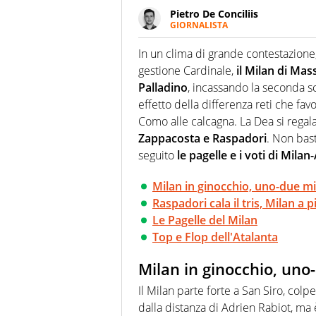
Pietro De Conciliis
GIORNALISTA
Giornalista pubblicista e speake
uno sguardo attento e competen
In un clima di grande contestazione,
gestione Cardinale,
il Milan di Mas
Palladino
, incassando la seconda s
effetto della differenza reti che fav
Como alle calcagna. La Dea si regala
Zappacosta e Raspadori
. Non bast
seguito
le pagelle e i voti di Milan
Milan in ginocchio, uno-due mic
Raspadori cala il tris, Milan a p
Le Pagelle del Milan
Top e Flop dell'Atalanta
Milan in ginocchio, uno-
Il Milan parte forte a San Siro, co
dalla distanza di Adrien Rabiot, ma è