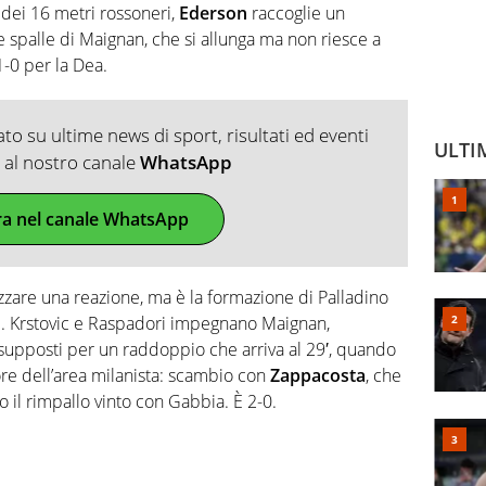
 dei 16 metri rossoneri,
Ederson
raccoglie un
le spalle di Maignan, che si allunga ma non riesce a
 1-0 per la Dea.
o su ultime news di sport, risultati ed eventi
ULTI
ti al nostro canale
WhatsApp
ra nel canale WhatsApp
zzare una reazione, ma è la formazione di Palladino
ti. Krstovic e Raspadori impegnano Maignan,
resupposti per un raddoppio che arriva al 29′, quando
re dell’area milanista: scambio con
Zappacosta
, che
o il rimpallo vinto con Gabbia. È 2-0.