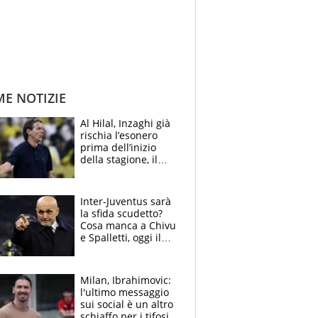
ME NOTIZIE
Al Hilal, Inzaghi già
rischia l’esonero
prima dell’inizio
della stagione, il
retroscena
Inter-Juventus sarà
la sfida scudetto?
Cosa manca a Chivu
e Spalletti, oggi il
primo antipasto
Milan, Ibrahimovic:
l'ultimo messaggio
sui social è un altro
schiaffo per i tifosi