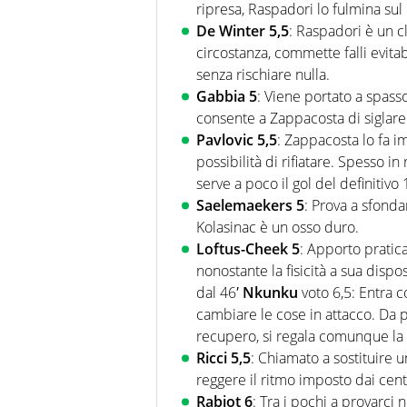
ripresa, Raspadori lo fulmina sul
De Winter 5,5
: Raspadori è un c
circostanza, commette falli evitab
senza rischiare nulla.
Gabbia 5
: Viene portato a spass
consente a Zappacosta di siglare
Pavlovic 5,5
: Zappacosta lo fa i
possibilità di rifiatare. Spesso in
serve a poco il gol del definitivo 
Saelemaekers 5
: Prova a sfonda
Kolasinac è un osso duro.
Loftus-Cheek 5
: Apporto pratic
nonostante la fisicità a sua dispos
dal 46′
Nkunku
voto 6,5: Entra c
cambiare le cose in attacco. Da pr
recupero, si regala comunque la g
Ricci
5,5
: Chiamato a sostituire u
reggere il ritmo imposto dai cent
Rabiot
6
: Tra i pochi a provarci 