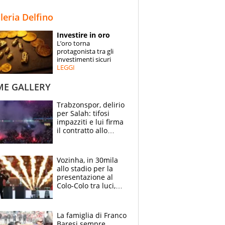
STORIE
lleria Delfino
SPECIALI
Investire in oro
L’oro torna
ESPERTI
protagonista tra gli
investimenti sicuri
LEGGI
CONTATTI
ME GALLERY
Trabzonspor, delirio
per Salah: tifosi
impazziti e lui firma
il contratto allo
stadio
Vozinha, in 30mila
allo stadio per la
presentazione al
Colo-Colo tra luci,
spettacolo, elicotteri
e paracadutisti
La famiglia di Franco
Baresi sempre