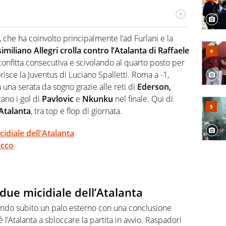
r radiofonico, per Virgilio Sport si occupa di calcio con
te sui campionati di Serie B e Serie C
 che ha coinvolto principalmente l’ad Furlani e la
similiano Allegri crolla contro
l’Atalanta di Raffaele
confitta consecutiva e scivolando al quarto posto per
orisce la Juventus di Luciano Spalletti. Roma a -1,
 una serata da sogno grazie alle reti di
Ederson,
ano i gol di
Pavlovic
e
Nkunku
nel finale. Qui di
-Atalanta
, tra top e flop di giornata.
idiale dell'Atalanta
icco
due micidiale dell’Atalanta
lpendo subito un palo esterno con una conclusione
 l’Atalanta a sbloccare la partita in avvio. Raspadori