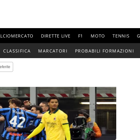
ALCIOMERCATO
DIRETTE LIVE
F1
MOTO
TENNIS
G
CLASSIFICA
MARCATORI
PROBABILI FORMAZIONI
eferite