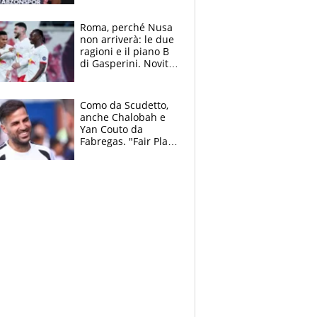
Roma, perché Nusa
non arriverà: le due
ragioni e il piano B
di Gasperini. Novità
su Pellegrini e
Cacciamani
Como da Scudetto,
anche Chalobah e
Yan Couto da
Fabregas. "Fair Play
Finanziario?
Pagheremo la
multa"