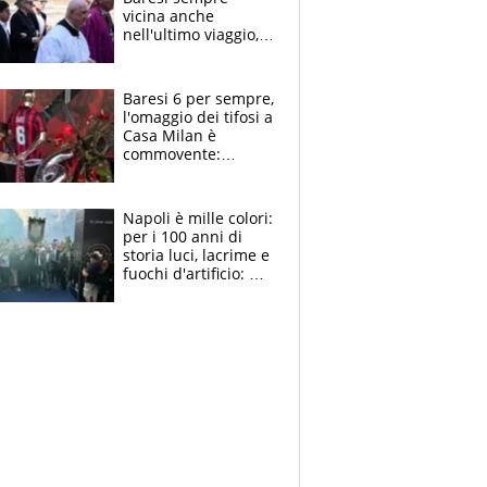
vicina anche
nell'ultimo viaggio,
la moglie Maura, i
figli e i suoi cari
circondati
Baresi 6 per sempre,
dall'affetto dei tifosi
l'omaggio dei tifosi a
Casa Milan è
commovente:
maglie, bandiere,
sciarpe, lacrime e
bigliettini
Napoli è mille colori:
per i 100 anni di
storia luci, lacrime e
fuochi d'artificio: De
Laurentiis salta al
coro anti-Juve