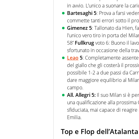
in avvio. L’unico a suonare la ca
Bartesaghi
5
: Prova a farsi vede
commette tanti errori sotto il prof
Gimenez 5
: Tallonato da Hien, f
l’unico vero tiro in porta del Mil
58′
Fullkrug
voto 6: Buono il lavo
sfortunato in occasione della trav
Leao
5
: Completamente assente 
del giallo che gli costerà il pros
possibile 1-2 a due passi da Carn
dare maggiore equilibrio al Milan
campo.
All. Allegri 5:
Il suo Milan si è pe
una qualificazione alla prossima
sfiduciata, mai capace di reagire 
Emilia.
Top e Flop dell’Atalanta