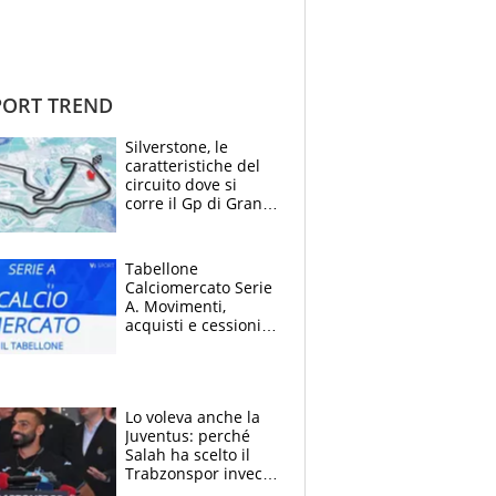
ORT TREND
Silverstone, le
caratteristiche del
circuito dove si
corre il Gp di Gran
Bretagna del
Motomondiale
Tabellone
Calciomercato Serie
A. Movimenti,
acquisti e cessioni:
estate 2026-27
Lo voleva anche la
Juventus: perché
Salah ha scelto il
Trabzonspor invece
di un top club