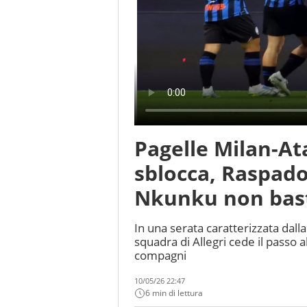
Pagelle Milan-At
sblocca, Raspadori
Nkunku non bast
In una serata caratterizzata dall
squadra di Allegri cede il passo 
compagni
10/05/26 22:47
6 min di lettura