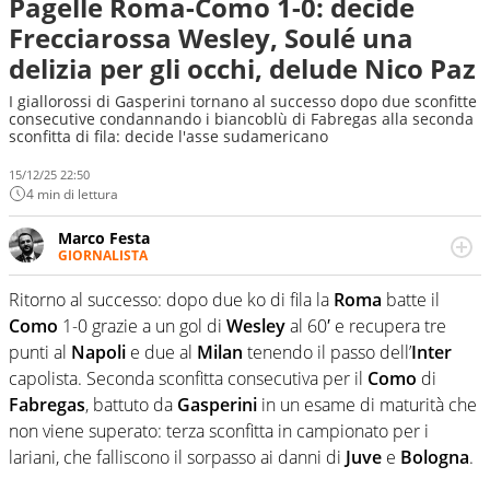
Pagelle Roma-Como 1-0: decide
Frecciarossa Wesley, Soulé una
delizia per gli occhi, delude Nico Paz
I giallorossi di Gasperini tornano al successo dopo due sconfitte
consecutive condannando i biancoblù di Fabregas alla seconda
sconfitta di fila: decide l'asse sudamericano
15/12/25 22:50
4 min di lettura
Marco Festa
GIORNALISTA
Frequentatore di stadi ed esperto di calcio, ama
agganciare e far domande a idoli e futuri campioni. Anzi,
Ritorno al successo: dopo due ko di fila la
Roma
batte il
spesso precorre gli addetti ai lavori e li scova prima di
Como
1-0 grazie a un gol di
Wesley
al 60′ e recupera tre
loro
punti al
Napoli
e due al
Milan
tenendo il passo dell’
Inter
capolista. Seconda sconfitta consecutiva per il
Como
di
Fabregas
, battuto da
Gasperini
in un esame di maturità che
non viene superato: terza sconfitta in campionato per i
lariani, che falliscono il sorpasso ai danni di
Juve
e
Bologna
.