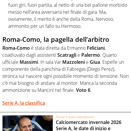
fuori giri, fuori partita, al netto di una bel pallone morbido
messo nell’area avversaria nel finale di gara. Ma,
ovviamente, il merito è anche della Roma. Nervoso,
ammonito per un fallo su Hermoso.
Roma-Como, la pagella dell’arbitro
Roma-Como
è stata diretta da Ermanno
Feliciani
,
coadiuvato dagli assistenti
Scatragli
e
Palermo
. Quarto
ufficiale
Massimi
. In sala Var
Mazzoleni
e
Giua
. Espelle un
componente della panchina di Fabregas (Diego Perez),
stronca sul nascere ogni possibile momento di tensione. Non
c’è mai bisogno di andare al monitor. Manca la seconda
ammonizione su Mancini nel finale.
Voto 6
.
Serie A, la classifica
Forse ti può interessare
Calciomercato invernale 2026
Serie A, le date di inizio e