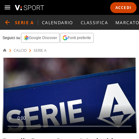
ACCEDI
SERIE A
CALENDARIO
CLASSIFICA
MARCATO
Seguici su:
Google Discover
Fonti preferite
CALCIO
SERIE A