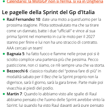
Calendario: la MotoGP non si ferma, si va in Ungheria
Le pagelle della Sprint del Gp d’Italia
Raul Fernandez 10
: date una moto a quest’uomo per la
prossima stagione. Pilota sottovalutato ma che sa tirare
come un dannato, batte i due “ufficiali” e vince al sua
prima Sprint nel momento in cui le moto per il 2027
stanno per finire e lui non ha uno straccio di contratto.
AAA cercasi un team!
Bagnaia 5
: ha fatto fuoco e fiamme nelle prove poi si è
sciolto complice una partenza più che pessima. Pecco
pasticcione, non ci siamo, ce n’è sempre una che va storta.
Bezzecchi 6
: classico risultato del “poteva fare di più” in
modalità sabato per il Bez che la Sprint proprio non la
digerisce, sarà il giorno, sarà la gara breve. Parte male poi
vivacchia ai piedi del podio.
Martin 7
: Quando lo abbiamo visto alle spalle di Raul
abbiamo pensato che l’uomo delle Sprint avrebbe vinto la
Sprint; lui quando ha visto Raul davanti avrà pure pensato