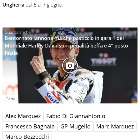
Ungheria
dal 5 al 7 giugno.
Bentornato Iannone ma che pasticcio in gara 1 del
Mondiale Harley Davidson: penalità beffa e 4° posto
finale
Getty
Alex Marquez
Fabio Di Giannantonio
Francesco Bagnaia
GP Mugello
Marc Marquez
Marco Bezzecchi