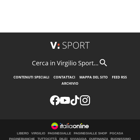
Cerca in Virgilio Sport...
CONTENUTI SPECIALI
CONTATTACI
MAPPA DEL SITO
FEED RSS
ARCHIVIO
LIBERO
VIRGILIO
PAGINEGIALLE
PAGINEGIALLE SHOP
PGCASA
PAGINEBIANCHE
TUTTOCITTÀ
DILEI
SIVIAGGIA
QUIFINANZA
BUONISSIMO