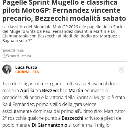
Pagelle Sprint Mugello e classifica
piloti MotoGP: Fernandez vincente
precario, Bezzecchi modalità sabato
La classifica del Mondiale MotoGP 2026 e le pagelle della Sprint
del Mugello vinta da Raul Fernandez davanti a Martin e Di
Giannantonio con Bezzecchi ai piedi del podio poi Marquez e
Bagnaia solo 7°
30/05/26 16:06
3 min di lettura
Luca Fusco
GIORNALISTA
Giornalista multimediale. Quando si accendono i motori,
lui sgasa, impenna, derapa. E spesso e volentieri finisce
Tra i due litiganti il terzo gode. Tutti si aspettavano il duello
sul podio
made in
Aprilia
tra
Bezzecchi
e
Martin
ed invece a
prendersi gli onori e la vittoria della Sprint al Mugello è stato
Raul Fernandez, primo sigillo della gara veloce
assolutamente dominata dal primo all’ultimo giro. Martinator
2° rosicchia qualche punto a
Bezzecchi
arrivato a piedi del
podio mentre
Di Giannantonio
si conferma il miglior