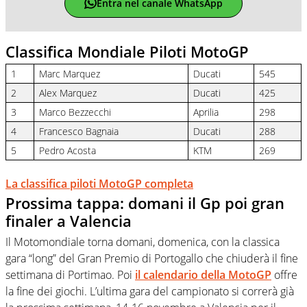
Entra nel canale WhatsApp
Classifica Mondiale Piloti MotoGP
1
Marc Marquez
Ducati
545
2
Alex Marquez
Ducati
425
3
Marco Bezzecchi
Aprilia
298
4
Francesco Bagnaia
Ducati
288
5
Pedro Acosta
KTM
269
La classifica piloti MotoGP completa
Prossima tappa: domani il Gp poi gran
finaler a Valencia
Il Motomondiale torna domani, domenica, con la classica
gara “long” del Gran Premio di Portogallo che chiuderà il fine
settimana di Portimao. Poi
il calendario della MotoGP
offre
la fine dei giochi. L’ultima gara del campionato si correrà già