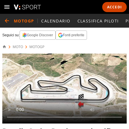
ACCEDI
MOTOGP
CALENDARIO
CLASSIFICA PILOTI
P
Seguici su:
Google Discover
Fonti preferite
MOTO
MOTOGP