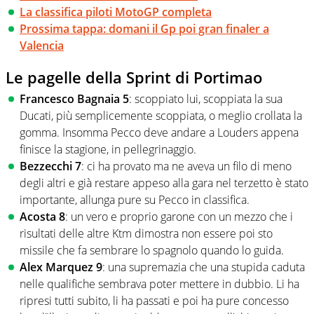
La classifica piloti MotoGP completa
Prossima tappa: domani il Gp poi gran finaler a
Valencia
Le pagelle della Sprint di Portimao
Francesco Bagnaia 5
: scoppiato lui, scoppiata la sua
Ducati, più semplicemente scoppiata, o meglio crollata la
gomma. Insomma Pecco deve andare a Louders appena
finisce la stagione, in pellegrinaggio.
Bezzecchi 7
: ci ha provato ma ne aveva un filo di meno
degli altri e già restare appeso alla gara nel terzetto è stato
importante, allunga pure su Pecco in classifica.
Acosta 8
: un vero e proprio garone con un mezzo che i
risultati delle altre Ktm dimostra non essere poi sto
missile che fa sembrare lo spagnolo quando lo guida.
Alex Marquez 9
: una supremazia che una stupida caduta
nelle qualifiche sembrava poter mettere in dubbio. Li ha
ripresi tutti subito, li ha passati e poi ha pure concesso