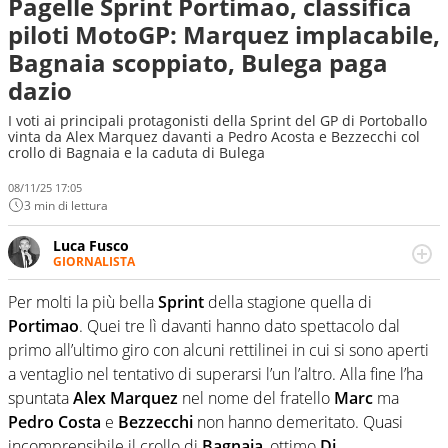
Pagelle Sprint Portimao, classifica
piloti MotoGP: Marquez implacabile,
Bagnaia scoppiato, Bulega paga
dazio
I voti ai principali protagonisti della Sprint del GP di Portoballo
vinta da Alex Marquez davanti a Pedro Acosta e Bezzecchi col
crollo di Bagnaia e la caduta di Bulega
08/11/25 17:05
3 min di lettura
Luca Fusco
GIORNALISTA
Giornalista multimediale. Quando si accendono i motori,
lui sgasa, impenna, derapa. E spesso e volentieri finisce
Per molti la più bella
Sprint
della stagione quella di
sul podio
Portimao
. Quei tre lì davanti hanno dato spettacolo dal
primo all’ultimo giro con alcuni rettilinei in cui si sono aperti
a ventaglio nel tentativo di superarsi l’un l’altro. Alla fine l’ha
spuntata
Alex Marquez
nel nome del fratello
Marc
ma
Pedro Costa
e
Bezzecchi
non hanno demeritato. Quasi
incomprensibile il crollo di
Bagnaia
, ottimo
Di