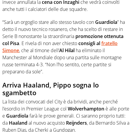
invece annullata la
cena con Inzaghi
che vedrà coinvolti
anche tutti i calciatori delle due squadre.
“Sarà un orgoglio stare allo stesso tavolo con
Guardiola
” ha
detto il nuovo tecnico rosanero, che ha scelto di restare in
Serie B nonostante la straordinaria
promozione ottenuta
col Pisa
. E rivela di non aver chiesto
consigli al
fratello
Simone
, che al timone dell’
Al Hilal
ha eliminato il
Manchester al Mondiale dopo una partita sulle montagne
russe terminata 4-3. “Non l’ho sentito, certe partite si
preparano da sole”.
Arriva Haaland, Pippo sogna lo
sgambetto
La lista dei convocati del City è da brividi, anche perché
l’esordio in Premier League col
Wolverhampton
è alle porte
e
Guardiola
farà le prove generali. Ci saranno proprio tutti:
da
Haaland
al nuovo acquisto
Reijnders
, da Bernardo Silva a
Ruben Dias, da Cherki a Gundogan.