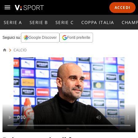
ACCEDI
SERIE A
SERIE B
SERIE C
COPPA ITALIA
CHAMP
Seguici su:
Google Discover
Fonti preferite
CALCIO