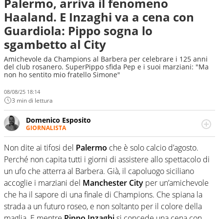
Palermo, arriva il fenomeno
Haaland. E Inzaghi va a cena con
Guardiola: Pippo sogna lo
sgambetto al City
Amichevole da Champions al Barbera per celebrare i 125 anni
del club rosanero. SuperPippo sfida Pep e i suoi marziani: "Ma
non ho sentito mio fratello Simone"
08/08/25 18:14
3 min di lettura
Domenico Esposito
GIORNALISTA
Da vent’anni in campo e sul campo per vivere ogni evento
in tutte le sue sfaccettature. Passione smisurata per il
Non dite ai tifosi del
Palermo
che è solo calcio d’agosto.
calcio e per la sfera di cuoio. Il pallone è una cosa
Perché non capita tutti i giorni di assistere allo spettacolo di
serissima, guai a dirgli di no
un ufo che atterra al Barbera. Già, il capoluogo siciliano
accoglie i marziani del
Manchester City
per un’amichevole
che ha il sapore di una finale di Champions. Che spiana la
strada a un futuro roseo, e non soltanto per il colore della
maglia. E mentre
Pippo Inzaghi
si concede una cena con