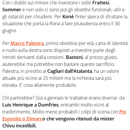
Con i dubbi sui rinnovi che investono i soliti
Frattesi
,
Sommer
e non solo ci sono poi gli obiettivi funzionali, utili e
gli ostacoli per chiudere. Per
Koné
l’Inter spera di sfruttare la
situazione che porta la Rona a fare plusvalenza entro il 30
giugno.
Per
Marco Palestra
, primo obiettivo per età, carta di identità
e ruolo sulla destra sono disposti a investire parte degli
introiti derivanti dalla cessioni.
Bastoni
, al prezzo giusto,
aiuterebbe ma potrebbe non bastare questo sacrificio:
Palestra, in prestito al
Cagliari dall’Atalanta
, ha un valore
attuale più vicino ai 25 milioni ma la richiesta sarà più
elevata. E’ cosa altamente probabile.
Chi partirebbe? Già a gennaio le trattative erano diverse: da
Luis Henrique a Dumfries
, entrambi molto vicini al
trasferimento. Molto meno probabili i colpi di scena con
Pio
Esposito o Dimarc
o che vengono ritenuti da mister
Chivu incedibili.