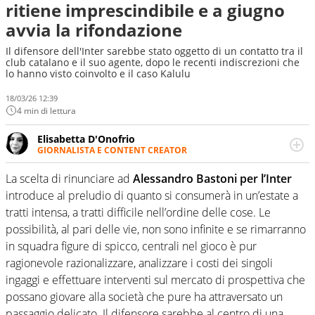
ritiene imprescindibile e a giugno
avvia la rifondazione
Il difensore dell'Inter sarebbe stato oggetto di un contatto tra il
club catalano e il suo agente, dopo le recenti indiscrezioni che
lo hanno visto coinvolto e il caso Kalulu
18/03/26 12:39
4 min di lettura
Elisabetta D'Onofrio
GIORNALISTA E CONTENT CREATOR
Giornalista professionista dal 2007, scrive per curiosità
personale e necessità: soprattutto di calcio, di sport e dei
La scelta di rinunciare ad
Alessandro Bastoni per l’Inter
suoi protagonisti, concedendosi innocenti evasioni
introduce al preludio di quanto si consumerà in un’estate a
nell'ambito della creazione di format. Un tempo ala
tratti intensa, a tratti difficile nell’ordine delle cose. Le
destra, oggi si sente a suo agio nel ruolo di libero. Cura
possibilità, al pari delle vie, non sono infinite e se rimarranno
una classifica riservata dei migliori 5 calciatori di sempre.
in squadra figure di spicco, centrali nel gioco è pur
ragionevole razionalizzare, analizzare i costi dei singoli
ingaggi e effettuare interventi sul mercato di prospettiva che
possano giovare alla società che pure ha attraversato un
passaggio delicato. Il difensore sarebbe al centro di una