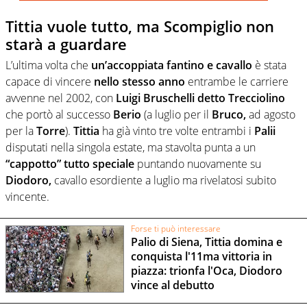
Tittia vuole tutto, ma Scompiglio non
starà a guardare
L’ultima volta che
un’accoppiata fantino e cavallo
è stata
capace di vincere
nello stesso anno
entrambe le carriere
avvenne nel 2002, con
Luigi Bruschelli detto Trecciolino
che portò al successo
Berio
(a luglio per il
Bruco,
ad agosto
per la
Torre
).
Tittia
ha già vinto tre volte entrambi i
Palii
disputati nella singola estate, ma stavolta punta a un
“cappotto” tutto speciale
puntando nuovamente su
Diodoro,
cavallo esordiente a luglio ma rivelatosi subito
vincente.
Forse ti può interessare
Palio di Siena, Tittia domina e
conquista l'11ma vittoria in
piazza: trionfa l'Oca, Diodoro
vince al debutto