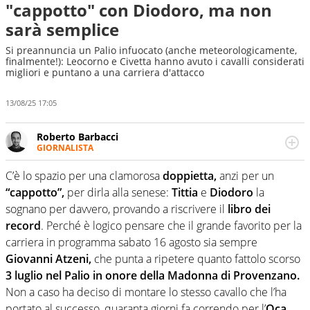
"cappotto" con Diodoro, ma non
sarà semplice
Si preannuncia un Palio infuocato (anche meteorologicamente,
finalmente!): Leocorno e Civetta hanno avuto i cavalli considerati
migliori e puntano a una carriera d'attacco
13/08/25 17:05
Roberto Barbacci
GIORNALISTA
Giornalista (pubblicista) sportivo a tutto campo, è il
tuttologo di Virgilio Sport. Provate a chiedergli di boxe, di
C’è lo spazio per una clamorosa
doppietta,
anzi per un
scherma, di volley o di curling: ve ne farà innamorare
“cappotto”,
per dirla alla senese:
Tittia
e
Diodoro
la
sognano per davvero, provando a riscrivere il
libro dei
record
. Perché è logico pensare che il grande favorito per la
carriera in programma sabato 16 agosto sia sempre
Giovanni Atzeni,
che punta a ripetere quanto fattolo scorso
3 luglio nel Palio in onore della Madonna di Provenzano.
Non a caso ha deciso di montare lo stesso cavallo che l’ha
portato al successo, quaranta giorni fa correndo per l’
Oca
,