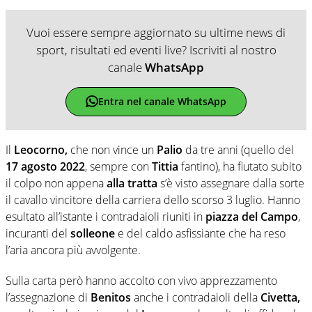
Vuoi essere sempre aggiornato su ultime news di
sport, risultati ed eventi live? Iscriviti al nostro
canale
WhatsApp
Entra nel canale WhatsApp
Il
Leocorno,
che non vince un
Palio
da tre anni (quello del
17 agosto 2022
, sempre con
Tittia
fantino), ha fiutato subito
il colpo non appena
alla tratta
s’è visto assegnare dalla sorte
il cavallo vincitore della carriera dello scorso 3 luglio. Hanno
esultato all’istante i contradaioli riuniti in
piazza del Campo
,
incuranti del
solleone
e del caldo asfissiante che ha reso
l’aria ancora più avvolgente.
Sulla carta però hanno accolto con vivo apprezzamento
l’assegnazione di
Benitos
anche i contradaioli della
Civetta,