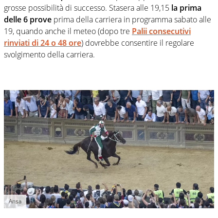
grosse possibilità di successo. Stasera alle 19,15
la prima
delle 6 prove
prima della carriera in programma sabato alle
19, quando anche il meteo (dopo tre
Palii consecutivi
rinviati di 24 o 48 ore
) dovrebbe consentire il regolare
svolgimento della carriera.
Ansa