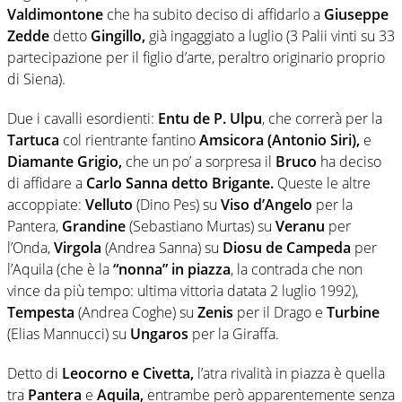
Valdimontone
che ha subito deciso di affidarlo a
Giuseppe
Zedde
detto
Gingillo,
già ingaggiato a luglio (3 Palii vinti su 33
partecipazione per il figlio d’arte, peraltro originario proprio
di Siena).
Due i cavalli esordienti:
Entu de P. Ulpu
, che correrà per la
Tartuca
col rientrante fantino
Amsicora (Antonio Siri),
e
Diamante Grigio,
che un po’ a sorpresa il
Bruco
ha deciso
di affidare a
Carlo Sanna detto Brigante.
Queste le altre
accoppiate:
Velluto
(Dino Pes) su
Viso d’Angelo
per la
Pantera,
Grandine
(Sebastiano Murtas) su
Veranu
per
l’Onda,
Virgola
(Andrea Sanna) su
Diosu de Campeda
per
l’Aquila (che è la
“nonna” in piazza
, la contrada che non
vince da più tempo: ultima vittoria datata 2 luglio 1992),
Tempesta
(Andrea Coghe) su
Zenis
per il Drago e
Turbine
(Elias Mannucci) su
Ungaros
per la Giraffa.
Detto di
Leocorno e Civetta,
l’atra rivalità in piazza è quella
tra
Pantera
e
Aquila,
entrambe però apparentemente senza