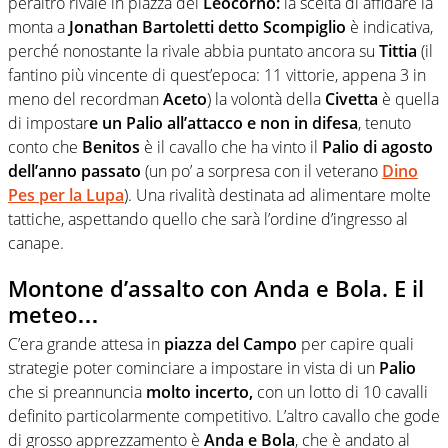
peraltro rivale in piazza del
Leocorno:
la scelta di affidare la
monta a
Jonathan Bartoletti detto Scompiglio
è indicativa,
perché nonostante la rivale abbia puntato ancora su
Tittia
(il
fantino più vincente di quest’epoca: 11 vittorie, appena 3 in
meno del recordman
Aceto
) la volontà della
Civetta
è quella
di impostar
e un Palio all’attacco e non in difesa
, tenuto
conto che
Benitos
è il cavallo che ha vinto il
Palio di agosto
dell’anno passato
(un po’ a sorpresa con il veterano
Dino
Pes per la Lupa
). Una rivalità destinata ad alimentare molte
tattiche, aspettando quello che sarà l’ordine d’ingresso al
canape.
Montone d’assalto con Anda e Bola. E il
meteo…
C’era grande attesa in
piazza del Campo
per capire quali
strategie poter cominciare a impostare in vista di un
Palio
che si preannuncia
molto incerto,
con un lotto di 10 cavalli
definito particolarmente competitivo. L’altro cavallo che gode
di grosso apprezzamento è
Anda e Bola
, che è andato al