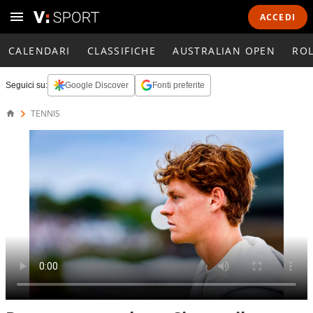
ACCEDI
CALENDARI
CLASSIFICHE
AUSTRALIAN OPEN
RO
Seguici su:
Google Discover
Fonti preferite
TENNIS