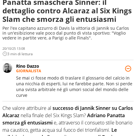
Panatta smaschera Sinner: il
dettaglio contro Alcaraz al Six Kings
Slam che smorza gli entusiasmi
Per l'ex capitano azzurro di Davis la vittoria di Jannik su Carlos
in un'esibizione vale poco dal punto di vista sportivo: "Voglio
vedere in partite vere, a Parigi o alle Finals".
20/10/25 13:08
3 min di lettura
Rino Dazzo
GIORNALISTA
Se mai ci fosse modo di traslare il glossario del calcio in
una nicchia di esperti, lui ne farebbe parte. Non si perde
una svista arbitrale né gli umori social del mondo delle
curve
Che valore attribuire al
successo di Jannik Sinner su Carlos
Alcaraz
nella finale del Six Kings Slam?
Adriano Panatta
smorza gli entusiasmi
e, attraverso il consueto stile bonario
ma caustico, getta acqua sul fuoco dei trionfalismi.
Le