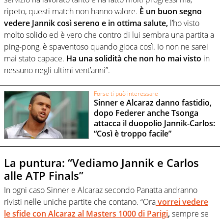
ripeto, questi match non hanno valore.
È un buon segno
vedere Jannik così sereno e in ottima salute,
l’ho visto
molto solido ed è vero che contro di lui sembra una partita a
ping-pong, è spaventoso quando gioca così. Io non ne sarei
mai stato capace.
Ha una solidità che non ho mai visto
in
nessuno negli ultimi vent’anni”.
Forse ti può interessare
Sinner e Alcaraz danno fastidio,
dopo Federer anche Tsonga
attacca il duopolio Jannik-Carlos:
“Così è troppo facile”
La puntura: “Vediamo Jannik e Carlos
alle ATP Finals”
In ogni caso Sinner e Alcaraz secondo Panatta andranno
rivisti nelle uniche partite che contano. “Ora
vorrei vedere
le sfide con Alcaraz al Masters 1000 di Parigi
,
sempre se