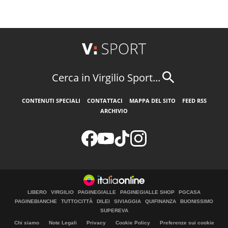
Cerca in Virgilio Sport...
CONTENUTI SPECIALI
CONTATTACI
MAPPA DEL SITO
FEED RSS
ARCHIVIO
LIBERO
VIRGILIO
PAGINEGIALLE
PAGINEGIALLE SHOP
PGCASA
PAGINEBIANCHE
TUTTOCITTÀ
DILEI
SIVIAGGIA
QUIFINANZA
BUONISSIMO
SUPEREVA
Chi siamo
Note Legali
Privacy
Cookie Policy
Preferenze sui cookie