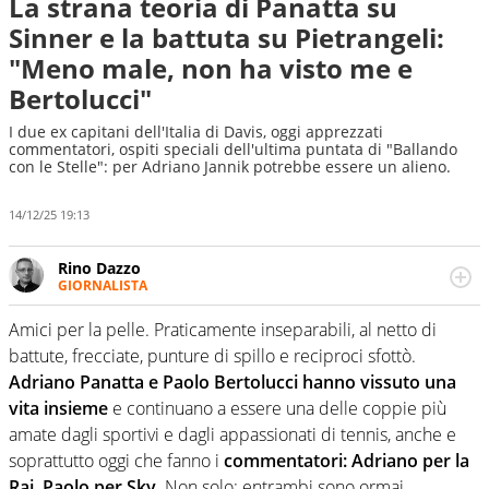
La strana teoria di Panatta su
Sinner e la battuta su Pietrangeli:
"Meno male, non ha visto me e
Bertolucci"
I due ex capitani dell'Italia di Davis, oggi apprezzati
commentatori, ospiti speciali dell'ultima puntata di "Ballando
con le Stelle": per Adriano Jannik potrebbe essere un alieno.
14/12/25 19:13
Rino Dazzo
GIORNALISTA
Se mai ci fosse modo di traslare il glossario del calcio in
una nicchia di esperti, lui ne farebbe parte. Non si perde
Amici per la pelle. Praticamente inseparabili, al netto di
una svista arbitrale né gli umori social del mondo delle
battute, frecciate, punture di spillo e reciproci sfottò.
curve
Adriano Panatta e Paolo Bertolucci hanno vissuto una
vita insieme
e continuano a essere una delle coppie più
amate dagli sportivi e dagli appassionati di tennis, anche e
soprattutto oggi che fanno i
commentatori: Adriano per la
Rai, Paolo per Sky
. Non solo: entrambi sono ormai