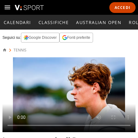
ACCEDI
CALENDARI
CLASSIFICHE
AUSTRALIAN OPEN
RO
Seguici su:
Google Discover
Fonti preferite
TENNIS