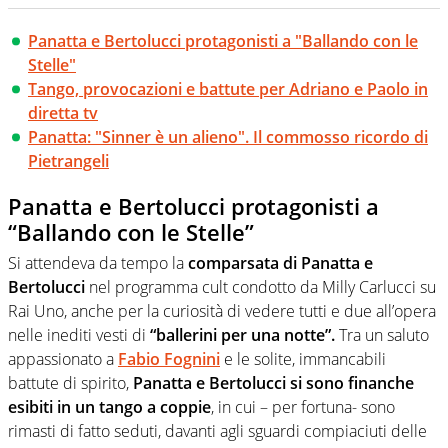
Panatta e Bertolucci protagonisti a "Ballando con le
Stelle"
Tango, provocazioni e battute per Adriano e Paolo in
diretta tv
Panatta: "Sinner è un alieno". Il commosso ricordo di
Pietrangeli
Panatta e Bertolucci protagonisti a
“Ballando con le Stelle”
Si attendeva da tempo la
comparsata di Panatta e
Bertolucci
nel programma cult condotto da Milly Carlucci su
Rai Uno, anche per la curiosità di vedere tutti e due all’opera
nelle inediti vesti di
“ballerini per una notte”.
Tra un saluto
appassionato a
Fabio Fognini
e le solite, immancabili
battute di spirito,
Panatta e Bertolucci si sono finanche
esibiti in un tango a coppie
, in cui – per fortuna- sono
rimasti di fatto seduti, davanti agli sguardi compiaciuti delle