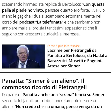
scatenando l’immediata replica di Bertolucci: “
Con questa
palla al piede ho vinto,
pensate quanto ero forte…”. Più o
meno le gag che i due si scambiano settimanalmente nel
corso del
podcast “La telefonata”
e che sembrano non
annoiare mai sia loro sia i tantissimi appassionati che li
seguono con crescente curiosità e interesse.
Forse ti può interessare
Lacrime per Pietrangeli da
Panatta a Bertolucci, da Nadal a
Barazzutti, Musetti e Fognini.
Attesa per Sinner
Panatta: “Sinner è un alieno”. Il
commosso ricordo di Pietrangeli
Da parte di
Panatta anche una “strana” teoria su Sinner
:
secondo lui Jannik potrebbe concretamente essere un
alieno. “
Non credo che sia umano, penso venga da un