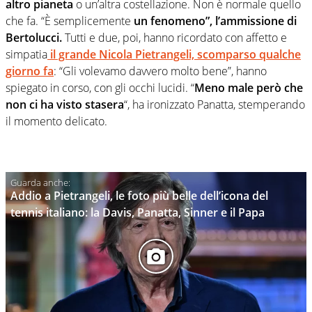
altro pianeta
o un’altra costellazione. Non è normale quello
che fa. “È semplicemente
un fenomeno”, l’ammissione di
Bertolucci.
Tutti e due, poi, hanno ricordato con affetto e
simpatia
il grande Nicola Pietrangeli, scomparso qualche
giorno fa
: “Gli volevamo davvero molto bene”, hanno
spiegato in corso, con gli occhi lucidi. “
Meno male però che
non ci ha visto stasera
“, ha ironizzato Panatta, stemperando
il momento delicato.
Addio a Pietrangeli, le foto più belle dell’icona del
tennis italiano: la Davis, Panatta, Sinner e il Papa