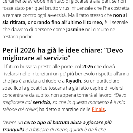
certamente avrebbe meritato di giocarsela alla pari, se non
fosse stato per quel brutto virus influenzale che l’ha costretta
a remare contro ogni avversità. Ma il fatto stesso che
non si
sia ritirata, onorando fino all’ultimo il torneo,
è il segnale
che davvero di persone come
Jasmine
nel circuito ne
restano poche.
Per il 2026 ha già le idee chiare: “Devo
migliorare al servizio”
Il futuro busserà presto alle porte, col
2026
che dovrà
rivelarsi nelle intenzioni un po’ più benevolo rispetto all’anno
che
Jas
è andata a chiudere a
Riyadh.
Su un particolare
specifico la giocatrice toscana ha già fatto capire di volersi
concentrare da subito, non appena tornerà al lavoro:
“Devo
migliorare col
servizio,
so che in questo momento è il mio
tallone d’Achille”,
ha detto a margine delle
Finals
.
“Avere un
certo tipo di battuta aiuta a giocare più
tranquilla
e a faticare di meno, quindi è da lì che