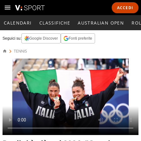
ACCEDI
CALENDARI
CLASSIFICHE
AUSTRALIAN OPEN
RO
Seguici su:
Google Discover
Fonti preferite
TENNIS