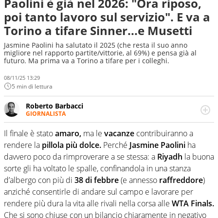
Paolini è già nel 2026: "Ora riposo,
poi tanto lavoro sul servizio". E va a
Torino a tifare Sinner...e Musetti
Jasmine Paolini ha salutato il 2025 (che resta il suo anno
migliore nel rapporto partite/vittorie, al 69%) e pensa già al
futuro. Ma prima va a Torino a tifare per i colleghi.
08/11/25 13:29
5 min di lettura
Roberto Barbacci
GIORNALISTA
Giornalista (pubblicista) sportivo a tutto campo, è il
tuttologo di Virgilio Sport. Provate a chiedergli di boxe, di
Il finale è stato
amaro,
ma le
vacanze
contribuiranno a
scherma, di volley o di curling: ve ne farà innamorare
rendere la
pillola più dolce.
Perché
Jasmine Paolini
ha
davvero poco da rimproverare a se stessa: a
Riyadh
la buona
sorte gli ha voltato le spalle, confinandola in una stanza
d’albergo con più di
38 di febbre
(e annesso
raffreddore
)
anziché consentirle di andare sul campo e lavorare per
rendere più dura la vita alle rivali nella corsa alle
WTA Finals.
Che si sono chiuse con un bilancio chiaramente in negativo