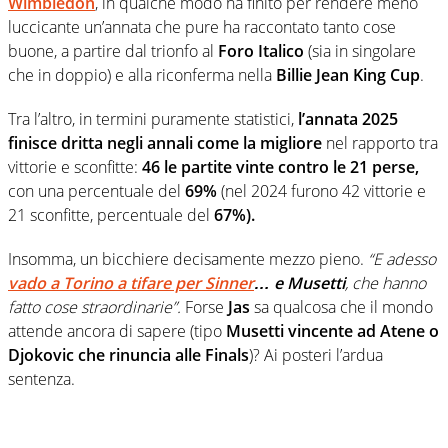
Wimbledon
, in qualche modo ha finito per rendere meno
luccicante un’annata che pure ha raccontato tanto cose
buone, a partire dal trionfo al
Foro Italico
(sia in singolare
che in doppio) e alla riconferma nella
Billie Jean King Cup
.
Tra l’altro, in termini puramente statistici,
l’annata 2025
finisce dritta negli annali come la migliore
nel rapporto tra
vittorie e sconfitte:
46 le partite vinte contro le 21 perse,
con una percentuale del
69%
(nel 2024 furono 42 vittorie e
21 sconfitte, percentuale del
67%).
Insomma, un bicchiere decisamente mezzo pieno.
“E adesso
vado a Torino a tifare per Sinner
… e Musetti
, che hanno
fatto cose straordinarie”.
Forse
Jas
sa qualcosa che il mondo
attende ancora di sapere (tipo
Musetti
vincente ad Atene o
Djokovic che rinuncia alle Finals
)? Ai posteri l’ardua
sentenza.