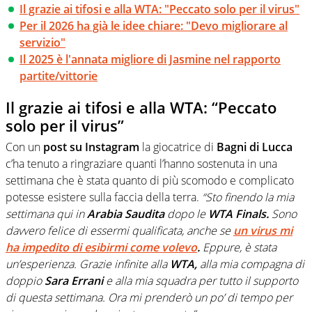
Il grazie ai tifosi e alla WTA: "Peccato solo per il virus"
Per il 2026 ha già le idee chiare: "Devo migliorare al
servizio"
Il 2025 è l'annata migliore di Jasmine nel rapporto
partite/vittorie
Il grazie ai tifosi e alla WTA: “Peccato
solo per il virus”
Con un
post su Instagram
la giocatrice di
Bagni di Lucca
c’ha tenuto a ringraziare quanti l’hanno sostenuta in una
settimana che è stata quanto di più scomodo e complicato
potesse esistere sulla faccia della terra.
“Sto finendo la mia
settimana qui in
Arabia Saudita
dopo le
WTA Finals.
Sono
davvero felice di essermi qualificata, anche se
un virus mi
ha impedito di esibirmi come volevo
.
Eppure, è stata
un’esperienza. Grazie infinite alla
WTA,
alla mia compagna di
doppio
Sara Errani
e alla mia squadra per tutto il supporto
di questa settimana. Ora mi prenderò un po’ di tempo per