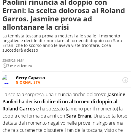
Paolini rinuncia al doppio con
Errani: la scelta dolorosa al Roland
Garros. Jasmine prova ad
allontanare la crisi
La tennista toscana prova a mettersi alle spalle il momento
negativo e decide di rinunciare al torneo di doppio con Sara
Errani che lo scorso anno le aveva viste trionfare. Cosa
succederà adesso
23/05/26 14:34
3 min di lettura
Gerry Capasso
GIORNALISTA
Per lui gli sport americani non hanno segreti: basket,
football, baseball e la capacità innata di trovare la notizia
La scelta a sorpresa, una rinuncia anche dolorosa:
Jasmine
dove altri non vedono granché
Paolini ha deciso di dire di no al torneo di doppio al
Roland Garros
e ha spezzato (almeno per il momento) la
coppia che forma da anni con
Sara Errani
. Una scelta forse
dettata dal momento negativo nelle prove in singolare ma
che fa sicuramente discutere i fan della toscana, visto che