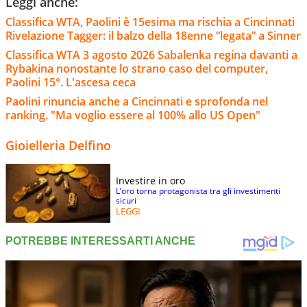
Leggi anche:
Classifica WTA, Paolini è 15esima ma rischia a Cincinnati
Rivelazione Tagger: il balzo della 18enne “legata” a Sinner
Classifica WTA 3 agosto 2026 Sabalenka regina davanti a
Rybakina nonostante lo strano caso del computer,
Paolini 15°. L'ascesa ceca
Paolini rinuncia anche a Cincinnati e sprofonda nel
ranking. "Ma voglio essere al 100% allo US Open"
Gioielleria Delfino
Investire in oro
L’oro torna protagonista tra gli investimenti
sicuri
LEGGI