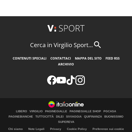
Cerca in Virgilio Sport...
CONTENUTI SPECIALI
CONTATTACI
MAPPA DEL SITO
FEED RSS
ARCHIVIO
LIBERO
VIRGILIO
PAGINEGIALLE
PAGINEGIALLE SHOP
PGCASA
PAGINEBIANCHE
TUTTOCITTÀ
DILEI
SIVIAGGIA
QUIFINANZA
BUONISSIMO
SUPEREVA
Chi siamo
Note Legali
Privacy
Cookie Policy
Preferenze sui cookie