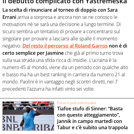
Il debutto complicato con Yastremeska
La scelta di rinunciare al torneo di doppio con Sara
Errani
arriva a sorpresa e ancora non se ne conosco le
motivazioni né se sarà una decisione a lungo termine. Di
sicuro sembra un tentativo di provare a concentrarsi sul
singolare per provare a lasciarsi alle spalle il momento
negativo.
Del resto il percorso al Roland Garros
non è di
certo semplice per Jasmine
che già al primo turno trova
sulla sua strada una sfida ricca di insidie. L’ucraina è la
numero 45 al mondo, viene da un periodo con qualche alto
e basso ma ha un best ranking in carriera da numero 21 al
mondo. Paolini è in vantaggio negli scontri diretti, nei 7
precedenti l’azzurra ha infatti vinto sei volte.
Forse ti può interessare
Tiafoe stufo di Sinner: “Basta
con questo atteggiamento”,
Jannik in campo martedì con
Tabur e c’è subito una trappola