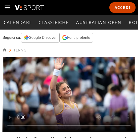
ACCEDI
CALENDARI
CLASSIFICHE
AUSTRALIAN OPEN
RO
Seguici su:
Google Discover
Fonti preferite
TENNIS