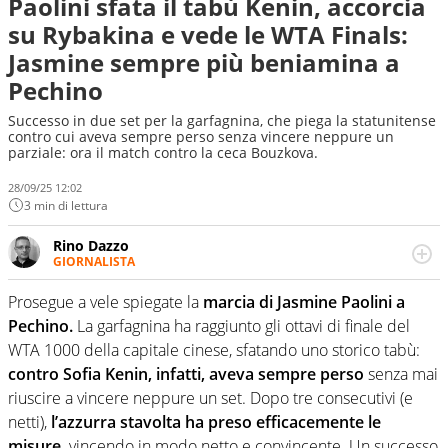
Paolini sfata il tabù Kenin, accorcia
su Rybakina e vede le WTA Finals:
Jasmine sempre più beniamina a
Pechino
Successo in due set per la garfagnina, che piega la statunitense
contro cui aveva sempre perso senza vincere neppure un
parziale: ora il match contro la ceca Bouzkova.
28/09/25 12:02
3 min di lettura
Rino Dazzo
GIORNALISTA
Se mai ci fosse modo di traslare il glossario del calcio in
una nicchia di esperti, lui ne farebbe parte. Non si perde
Prosegue a vele spiegate la
marcia di Jasmine Paolini a
una svista arbitrale né gli umori social del mondo delle
Pechino.
La garfagnina ha raggiunto gli ottavi di finale del
curve
WTA 1000 della capitale cinese, sfatando uno storico tabù:
contro Sofia Kenin, infatti, aveva sempre perso
senza mai
riuscire a vincere neppure un set. Dopo tre consecutivi (e
netti),
l’azzurra stavolta ha preso efficacemente le
misure,
vincendo in modo netto e convincente. Un successo