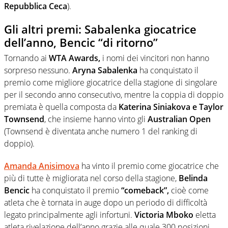
Repubblica Ceca
).
Gli altri premi: Sabalenka giocatrice
dell’anno, Bencic “di ritorno”
Tornando ai
WTA Awards,
i nomi dei vincitori non hanno
sorpreso nessuno.
Aryna Sabalenka
ha conquistato il
premio come migliore giocatrice della stagione di singolare
per il secondo anno consecutivo, mentre la coppia di doppio
premiata è quella composta da
Katerina Siniakova e Taylor
Townsend
, che insieme hanno vinto gli
Australian Open
(Townsend è diventata anche numero 1 del ranking di
doppio).
Amanda Anisimova
ha vinto il premio come giocatrice che
più di tutte è migliorata nel corso della stagione,
Belinda
Bencic
ha conquistato il premio
“comeback”,
cioè come
atleta che è tornata in auge dopo un periodo di difficoltà
legato principalmente agli infortuni.
Victoria Mboko
eletta
atleta rivelazione dell’anno grazie alle quale 300 posizioni