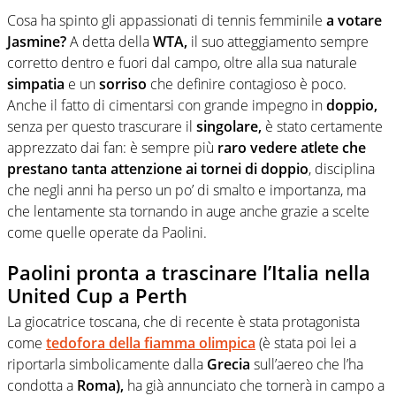
Cosa ha spinto gli appassionati di tennis femminile
a votare
Jasmine?
A detta della
WTA,
il suo atteggiamento sempre
corretto dentro e fuori dal campo, oltre alla sua naturale
simpatia
e un
sorriso
che definire contagioso è poco.
Anche il fatto di cimentarsi con grande impegno in
doppio,
senza per questo trascurare il
singolare,
è stato certamente
apprezzato dai fan: è sempre più
raro vedere atlete che
prestano tanta attenzione ai tornei di doppio
, disciplina
che negli anni ha perso un po’ di smalto e importanza, ma
che lentamente sta tornando in auge anche grazie a scelte
come quelle operate da Paolini.
Paolini pronta a trascinare l’Italia nella
United Cup a Perth
La giocatrice toscana, che di recente è stata protagonista
come
tedofora della fiamma olimpica
(è stata poi lei a
riportarla simbolicamente dalla
Grecia
sull’aereo che l’ha
condotta a
Roma),
ha già annunciato che tornerà in campo a