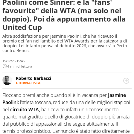
Paolini come Sinner: è la "fans'
favourite" della WTA (ma solo nel
doppio). Poi dà appuntamento alla
United Cup
Altra soddisfazione per Jasmine Paolini, che ha ricevuto il
premio dei fan nell'ambito dei WTA Awards per la categoria di
doppio. Lei intanto pensa al debutto 2026, che avverrà a Perth
contro Bencic
15/12/25 15:46
4 min di lettura
Roberto Barbacci
GIORNALISTA
Giornalista (pubblicista) sportivo a tutto campo, è il
tuttologo di Virgilio Sport. Provate a chiedergli di boxe, di
Fioccano premi anche quando si è in vacanza per
Jasmine
scherma, di volley o di curling: ve ne farà innamorare
Paolini:
l’atleta toscana, reduce da una delle migliori stagioni
nel
circuito WTA,
ha ricevuto infatti un riconoscimento
quanto mai gradito, quello di giocatrice di doppio più amata
dal pubblico di appassionati che segue abitualmente il
tennis professionistico. L’annuncio è stato fatto direttamente