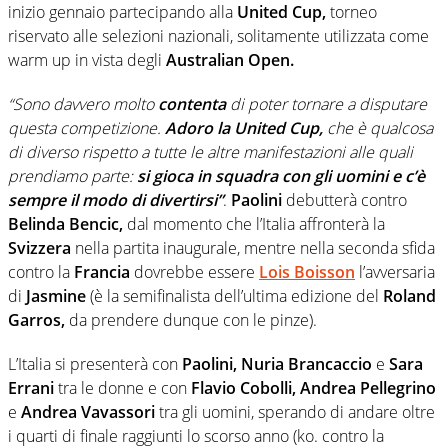
inizio gennaio partecipando alla
United Cup,
torneo
riservato alle selezioni nazionali, solitamente utilizzata come
warm up in vista degli
Australian Open.
“Sono davvero molto
contenta
di poter tornare a disputare
questa competizione.
Adoro la United Cup,
che è qualcosa
di diverso rispetto a tutte le altre manifestazioni alle quali
prendiamo parte:
si gioca in squadra con gli uomini e c’è
sempre il modo di divertirsi”
.
Paolini
debutterà contro
Belinda Bencic,
dal momento che l’Italia affronterà la
Svizzera
nella partita inaugurale, mentre nella seconda sfida
contro la
Francia
dovrebbe essere
Lois Boisson
l’avversaria
di
Jasmine
(è la semifinalista dell’ultima edizione del
Roland
Garros,
da prendere dunque con le pinze).
L’Italia si presenterà con
Paolini, Nuria Brancaccio
e
Sara
Errani
tra le donne e con
Flavio Cobolli, Andrea Pellegrino
e
Andrea Vavassori
tra gli uomini, sperando di andare oltre
i quarti di finale raggiunti lo scorso anno (ko. contro la