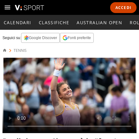
ACCEDI
CALENDARI
CLASSIFICHE
AUSTRALIAN OPEN
RO
Seguici su:
Google Discover
Fonti preferite
TENNIS