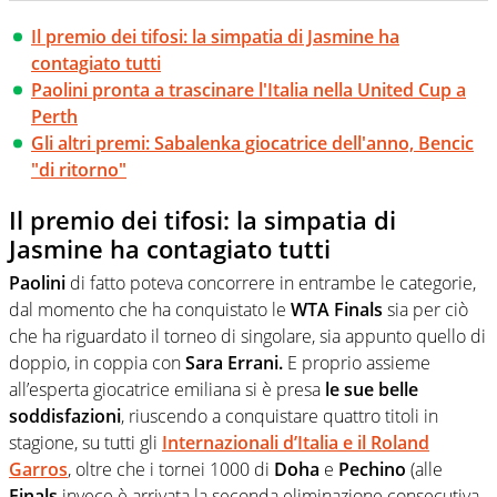
Il premio dei tifosi: la simpatia di Jasmine ha
contagiato tutti
Paolini pronta a trascinare l'Italia nella United Cup a
Perth
Gli altri premi: Sabalenka giocatrice dell'anno, Bencic
"di ritorno"
Il premio dei tifosi: la simpatia di
Jasmine ha contagiato tutti
Paolini
di fatto poteva concorrere in entrambe le categorie,
dal momento che ha conquistato le
WTA Finals
sia per ciò
che ha riguardato il torneo di singolare, sia appunto quello di
doppio, in coppia con
Sara Errani.
E proprio assieme
all’esperta giocatrice emiliana si è presa
le sue belle
soddisfazioni
, riuscendo a conquistare quattro titoli in
stagione, su tutti gli
Internazionali d’Italia e il Roland
Garros
, oltre che i tornei 1000 di
Doha
e
Pechino
(alle
Finals
invece è arrivata la seconda eliminazione consecutiva