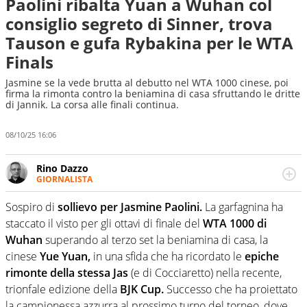
Paolini ribalta Yuan a Wuhan col
consiglio segreto di Sinner, trova
Tauson e gufa Rybakina per le WTA
Finals
Jasmine se la vede brutta al debutto nel WTA 1000 cinese, poi
firma la rimonta contro la beniamina di casa sfruttando le dritte
di Jannik. La corsa alle finali continua.
08/10/25 16:06
Rino Dazzo
GIORNALISTA
Se mai ci fosse modo di traslare il glossario del calcio in
una nicchia di esperti, lui ne farebbe parte. Non si perde
Sospiro di
sollievo per Jasmine Paolini.
La garfagnina ha
una svista arbitrale né gli umori social del mondo delle
staccato il visto per gli ottavi di finale del
WTA 1000 di
curve
Wuhan
superando al terzo set la beniamina di casa, la
cinese
Yue Yuan,
in una sfida che ha ricordato le
epiche
rimonte della stessa Jas
(e di Cocciaretto) nella recente,
trionfale edizione della
BJK Cup.
Successo che ha proiettato
la campionessa azzurra al prossimo turno del torneo, dove