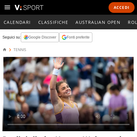
ACCEDI
CALENDARI
CLASSIFICHE
AUSTRALIAN OPEN
RO
Seguici su:
Google Discover
Fonti preferite
TENNIS