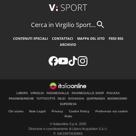
Cerca in Virgilio Sport...
CONTENUTI SPECIALI
CONTATTACI
MAPPA DEL SITO
FEED RSS
ARCHIVIO
LIBERO
VIRGILIO
PAGINEGIALLE
PAGINEGIALLE SHOP
PGCASA
PAGINEBIANCHE
TUTTOCITTÀ
DILEI
SIVIAGGIA
QUIFINANZA
BUONISSIMO
SUPEREVA
Chi siamo
Note Legali
Privacy
Cookie Policy
Preferenze sui cookie
Aiuto
© Italiaonline S.p.A. 2026
Direzione e coordinamento di Libero Acquisition S.á r.l.
P. IVA 03970540963