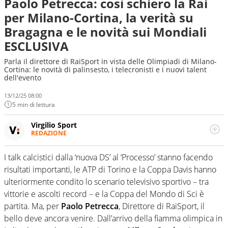
Paolo Petrecca: così schiero la Rai
per Milano-Cortina, la verità su
Bragagna e le novità sui Mondiali
ESCLUSIVA
Parla il direttore di RaiSport in vista delle Olimpiadi di Milano-
Cortina: le novità di palinsesto, i telecronisti e i nuovi talent
dell'evento
13/12/25 08:00
5 min di lettura
Virgilio Sport
REDAZIONE
Da oltre 20 anni informa in modo obiettivo e
appassionato su tutto il mondo dello sport. Calcio,
I talk calcistici dalla ‘nuova DS’ al ‘Processo’ stanno facendo
calciomercato, F1, Motomondiale ma anche tennis,
risultati importanti, le ATP di Torino e la Coppa Davis hanno
volley, basket: su Virgilio Sport i tifosi e gli appassionati
sanno che troveranno sempre copertura completa e
ulteriormente condito lo scenario televisivo sportivo – tra
zero faziosità. La squadra di Virgilio Sport è formata da
vittorie e ascolti record – e la Coppa del Mondo di Sci è
giornalisti ed esperti di sport abili sia nel gioco di
partita. Ma, per
Paolo Petrecca
, Direttore di RaiSport, il
rimessa quando intercettano le notizie e le rilanciano
bello deve ancora venire. Dall’arrivo della fiamma olimpica in
verso la rete, sia nella costruzione dal basso quando