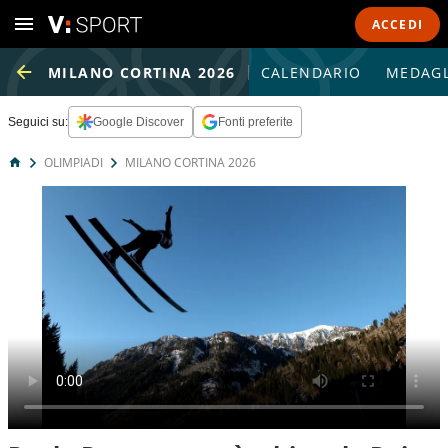
ACCEDI
MILANO CORTINA 2026
CALENDARIO
MEDAGL
Seguici su:
Google Discover
Fonti preferite
OLIMPIADI
MILANO CORTINA 2026