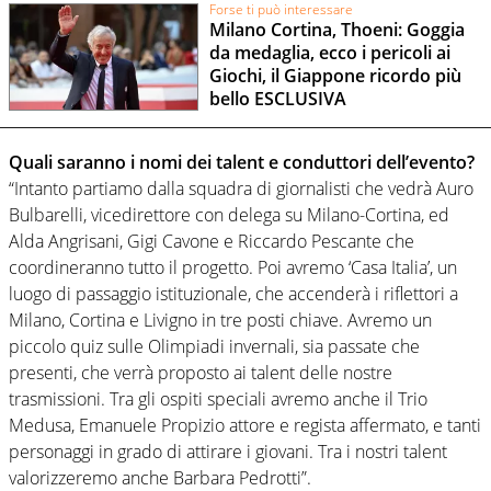
Forse ti può interessare
Milano Cortina, Thoeni: Goggia
da medaglia, ecco i pericoli ai
Giochi, il Giappone ricordo più
bello ESCLUSIVA
Quali saranno i nomi dei talent e conduttori dell’evento?
“Intanto partiamo dalla squadra di giornalisti che vedrà Auro
Bulbarelli, vicedirettore con delega su Milano-Cortina, ed
Alda Angrisani, Gigi Cavone e Riccardo Pescante che
coordineranno tutto il progetto. Poi avremo ‘Casa Italia’, un
luogo di passaggio istituzionale, che accenderà i riflettori a
Milano, Cortina e Livigno in tre posti chiave. Avremo un
piccolo quiz sulle Olimpiadi invernali, sia passate che
presenti, che verrà proposto ai talent delle nostre
trasmissioni. Tra gli ospiti speciali avremo anche il Trio
Medusa, Emanuele Propizio attore e regista affermato, e tanti
personaggi in grado di attirare i giovani. Tra i nostri talent
valorizzeremo anche Barbara Pedrotti”.