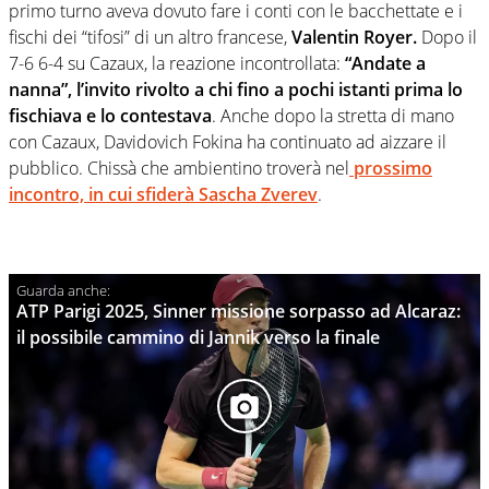
primo turno aveva dovuto fare i conti con le bacchettate e i
fischi dei “tifosi” di un altro francese,
Valentin Royer.
Dopo il
7-6 6-4 su Cazaux, la reazione incontrollata:
“Andate a
nanna”, l’invito rivolto a chi fino a pochi istanti prima lo
fischiava e lo contestava
. Anche dopo la stretta di mano
con Cazaux, Davidovich Fokina ha continuato ad aizzare il
pubblico. Chissà che ambientino troverà nel
prossimo
incontro, in cui sfiderà Sascha Zverev
.
ATP Parigi 2025, Sinner missione sorpasso ad Alcaraz:
il possibile cammino di Jannik verso la finale