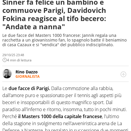
Sinner fa felice un bambino e
commuove Parigi, Davidovich
Fokina reagisce al tifo becero:
"Andate a nanna"
Le due facce del Masters 1000 francese: Jannik regala una
racchetta a un giovanissimo fan, lo spagnolo batte il beniamino
di casa Cazaux e si "vendica" del pubblico indisciplinato.
29/10/25 23:48
4 min di lettura
Rino Dazzo
GIORNALISTA
Se mai ci fosse modo di traslare il glossario del calcio in
una nicchia di esperti, lui ne farebbe parte. Non si perde
Le
due facce di Parigi.
Dalla commozione alla rabbia,
una svista arbitrale né gli umori social del mondo delle
dall’amore puro e spassionato per il tennis agli aspetti più
curve
beceri e insopportabili di questo magnifico sport. Dal
paradiso all’inferno e ritorno, insomma, tutto in pochi minuti.
Perché
il Masters 1000 della capitale francese
, l’ultimo
della stagione in svolgimento nell’avveniristica arena de La
Defense a Nanterre, ha regalato in successione due momenti