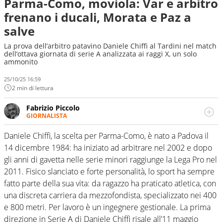
Parma-Como, moviola: Var e arbitro
frenano i ducali, Morata e Paz a
salve
La prova dell’arbitro patavino Daniele Chiffi al Tardini nel match
dell’ottava giornata di serie A analizzata ai raggi X, un solo
ammonito
25/10/25 16:59
2 min di lettura
Fabrizio Piccolo
GIORNALISTA
Nella sua carriera ha seguito numerose manifestazioni
sportive e collaborato con agenzie e testate. Esperienza,
Daniele Chiffi, la scelta per Parma-Como, è nato a Padova il
competenza, conoscenza e memoria storica. Si occupa
14 dicembre 1984: ha iniziato ad arbitrare nel 2002 e dopo
prevalentemente di calcio
gli anni di gavetta nelle serie minori raggiunge la Lega Pro nel
2011. Fisico slanciato e forte personalità, lo sport ha sempre
fatto parte della sua vita: da ragazzo ha praticato atletica, con
una discreta carriera da mezzofondista, specializzato nei 400
e 800 metri. Per lavoro è un ingegnere gestionale. La prima
direzione in Serie A di Daniele Chiffi risale all’11 maggio