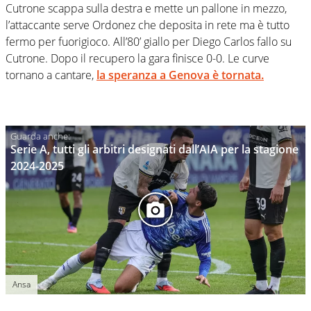
Cutrone scappa sulla destra e mette un pallone in mezzo,
l’attaccante serve Ordonez che deposita in rete ma è tutto
fermo per fuorigioco. All’80’ giallo per Diego Carlos fallo su
Cutrone. Dopo il recupero la gara finisce 0-0. Le curve
tornano a cantare,
la speranza a Genova è tornata.
Serie A, tutti gli arbitri designati dall’AIA per la stagione
2024-2025
Ansa