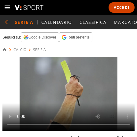
ACCEDI
SERIE A
CALENDARIO
CLASSIFICA
MARCATO
Seguici su:
Google Discover
Fonti preferite
CALCIO
SERIE A