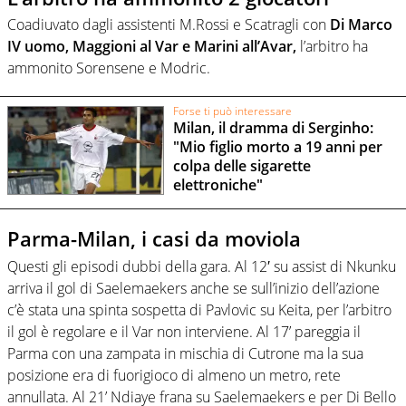
Coadiuvato dagli assistenti M.Rossi e Scatragli con
Di Marco
IV uomo, Maggioni al Var e Marini all’Avar,
l’arbitro ha
ammonito Sorensene e Modric.
Forse ti può interessare
Milan, il dramma di Serginho:
"Mio figlio morto a 19 anni per
colpa delle sigarette
elettroniche"
Parma-Milan, i casi da moviola
Questi gli episodi dubbi della gara. Al 12′ su assist di Nkunku
arriva il gol di Saelemaekers anche se sull’inizio dell’azione
c’è stata una spinta sospetta di Pavlovic su Keita, per l’arbitro
il gol è regolare e il Var non interviene. Al 17’ pareggia il
Parma con una zampata in mischia di Cutrone ma la sua
posizione era di fuorigioco di almeno un metro, rete
annullata. Al 21’ Ndiaye frana su Saelemaekers e per Di Bello