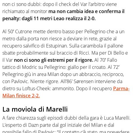
non ci sono dubbi: dopo il check del Var l’arbitro viene
richiamato al monitor
ma non cambia idea e conferma il
penalty: dagli 11 metri Leao realizza il 2-0.
Al 50′ Cutrone mette dentro basso per Pellegrino che a un
metro dalla porta non riesce a deviare in rete, grazie al
recupero salvifico di Estupinan. Sulla carambola il pallone
sbatte probabilmente sul braccio di Ricci. Ma per Di Bello e
il Var
non ci sono gli estremi per il rigore.
Al 70′ Fallo
tattico di Modric su Pellegrino: giallo per il croato. Al 72′
Pellegrino giù in area Milan dopo un abbraccio, reciproco,
con Pavlovic. Niente rigore. All’86’ Sørensen interviene da
dietro su Loftus-Cheek: ammonito. Dopo il recupero
Parma-
Milan finisce 2-2.
La moviola di Marelli
A fare chiarezza sugli episodi dubbi della gara è Luca Marelli.
L’esperto di Dazn parte dal gol iniziale del Milan e dal
possibile fallo di Pavlovic: “Il contatto c’è stato, ma prevedere