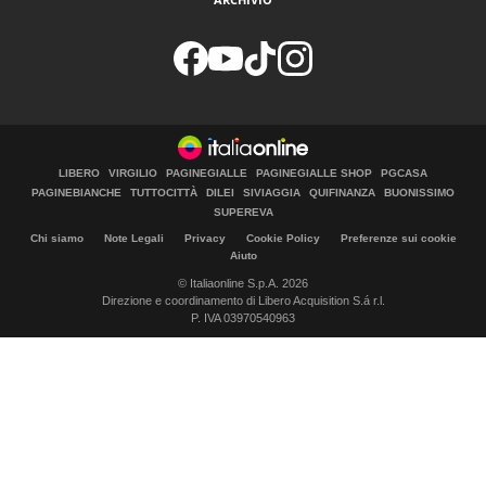
LIBERO
VIRGILIO
PAGINEGIALLE
PAGINEGIALLE SHOP
PGCASA
PAGINEBIANCHE
TUTTOCITTÀ
DILEI
SIVIAGGIA
QUIFINANZA
BUONISSIMO
SUPEREVA
Chi siamo
Note Legali
Privacy
Cookie Policy
Preferenze sui cookie
Aiuto
© Italiaonline S.p.A. 2026
Direzione e coordinamento di Libero Acquisition S.á r.l.
P. IVA 03970540963