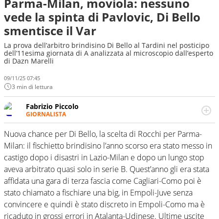
Parma-Milan, moviola: nessuno
vede la spinta di Pavlovic, Di Bello
smentisce il Var
La prova dell’arbitro brindisino Di Bello al Tardini nel posticipo
dell’11esima giornata di A analizzata al microscopio dall’esperto
di Dazn Marelli
09/11/25 07:45
3 min di lettura
Fabrizio Piccolo
GIORNALISTA
Nella sua carriera ha seguito numerose manifestazioni
sportive e collaborato con agenzie e testate. Esperienza,
Nuova chance per Di Bello, la scelta di Rocchi per Parma-
competenza, conoscenza e memoria storica. Si occupa
Milan: il fischietto brindisino l’anno scorso era stato messo in
prevalentemente di calcio
castigo dopo i disastri in Lazio-Milan e dopo un lungo stop
aveva arbitrato quasi solo in serie B. Quest’anno gli era stata
affidata una gara di terza fascia come Cagliari-Como poi è
stato chiamato a fischiare una big, in Empoli-Juve senza
convincere e quindi è stato discreto in Empoli-Como ma è
ricaduto in grossi errori in Atalanta-Udinese. Ultime uscite